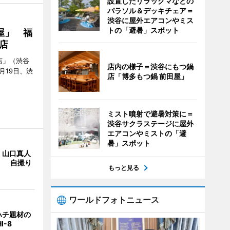
設置したリラックマなどの
パラソル＆デッキチェア＝
渋谷に屋外エアコンやミス
トの「避暑」スポット
屋」 福
店
店」（渋谷
店内の様子＝渋谷にもつ鍋
7月19日、渋
店「博多もつ鍋 前田屋」
ミスト噴射で避暑対策に＝
渋谷サクラステージに屋外
エアコンやミストの「避
暑」スポット
・山口真人
Y」 自撮り
もっと見る
ワールドフォトニュース
ハチ題材の
I-8