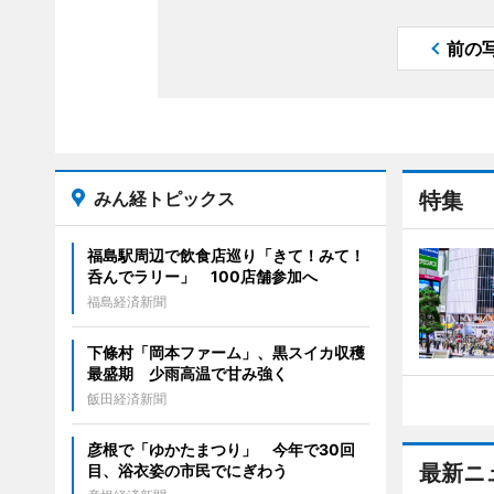
前の
みん経トピックス
特集
福島駅周辺で飲食店巡り「きて！みて！
呑んでラリー」 100店舗参加へ
福島経済新聞
下條村「岡本ファーム」、黒スイカ収穫
最盛期 少雨高温で甘み強く
飯田経済新聞
彦根で「ゆかたまつり」 今年で30回
最新ニ
目、浴衣姿の市民でにぎわう