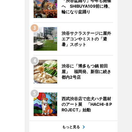
「渋谷盆踊り」今年も開催
へ SHIBUYA109前に櫓、
輪になり盆踊り
渋谷サクラステージに屋外
エアコンやミストの「避
暑」スポット
渋谷に「博多もつ鍋 前田
屋」 福岡発、新宿に続き
都内2号店
西武渋谷店で忠犬ハチ題材
のアート展 「HACHI-8 P
ROJECT」始動
もっと見る