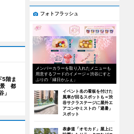
フォトフラッシュ
メンバーカラーを取り入れたメニューも
用意するフードのイメージ＝渋谷にすと
下5階ま
ぷりの「縁日かふぇ」
夜景 都
イベント名の看板を付けた
谷」
風車が回るスポットも＝渋
谷サクラステージに屋外エ
アコンやミストの「避暑」
スポット
表参道「オモカド」屋上に