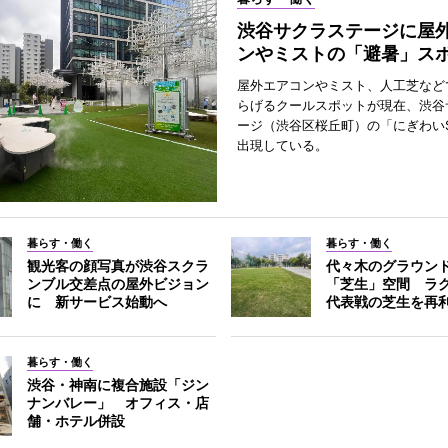
渋谷サクラステージに屋
ンやミストの「避暑」ス
屋外エアコンやミスト、人工芝など
らげるクールスポットが現在、渋谷
ージ（渋谷区桜丘町）の「にぎわいS
出現している。
暮らす・働く
暮らす・働く
観光客の顔写真が渋谷スクラ
代々木のグラウン
ンブル交差点の屋外ビジョン
「芝生」空間 ラ
に 新サービス始動へ
代表戦の芝生を再
暮らす・働く
渋谷・神南に複合施設「ジン
ナンバレー」 オフィス・店
舗・ホテル併設