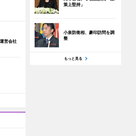
策上堅持」
小泉防衛相、豪印訪問を調
整
」 運営会社
もっと見る