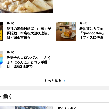
食べる
食べる
渋谷の老舗居酒屋「山家」が
表参道にカフェ
再始動 本店を大規模改装、
「goodcoffee
朝・深夜営業も
オフィスに併設
食べる
洋菓子のコロンバン、「ふく
ふくにゃんこ」とコラボ縁
日 原宿2店舗で
もっと見る
・働く
暮らす・働く