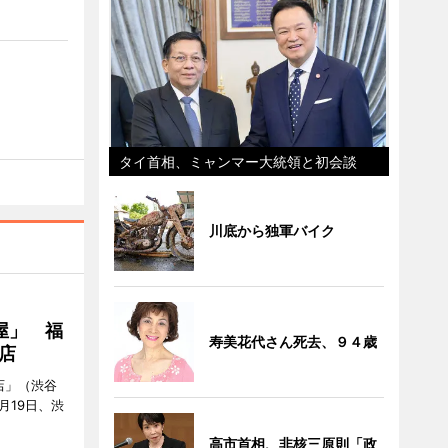
タイ首相、ミャンマー大統領と初会談
川底から独軍バイク
屋」 福
寿美花代さん死去、９４歳
店
店」（渋谷
7月19日、渋
高市首相、非核三原則「政