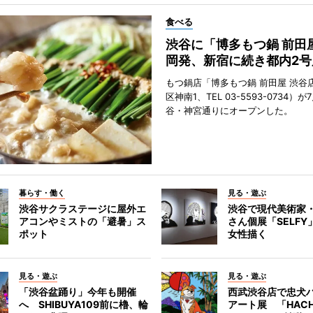
食べる
渋谷に「博多もつ鍋 前田
岡発、新宿に続き都内2号
もつ鍋店「博多もつ鍋 前田屋 渋谷
区神南1、TEL 03-5593-0734）が
谷・神宮通りにオープンした。
暮らす・働く
見る・遊ぶ
渋谷サクラステージに屋外エ
渋谷で現代美術家
アコンやミストの「避暑」ス
さん個展「SELF
ポット
女性描く
見る・遊ぶ
見る・遊ぶ
「渋谷盆踊り」今年も開催
西武渋谷店で忠犬
へ SHIBUYA109前に櫓、輪
アート展 「HACH