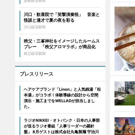
彦根経済新聞
川口・歓喜院で「笑撃演奏怪」 音楽と
怪談と漫才で夏の夜を彩る
川口経済新聞
秩父・三峯神社をイメージしたルームス
プレー 「秩父アロマラボ」が商品化
秩父経済新聞
プレスリリース
ヘアケアブランド「Linon」と人気銭湯「松
本湯」がコラボ！体験導線の設計から空間
演出・施工までをWELLADが担当しまし
た。
ラジオNIKKEI・オトバンク・日本の人事部
が送るラジオ番組「人事リーダーの羅針
盤」 8月ゲストは株式会社丸亀製麺 宇治川