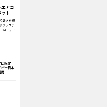
外エアコ
ポット
で暑さを和
サクラステ
TAGE」に
ドに限定
グビー日本
利用