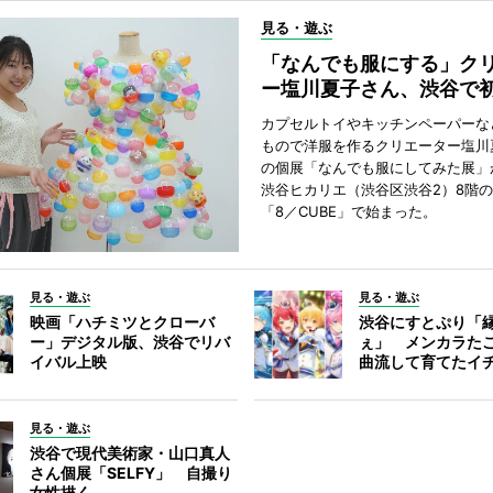
見る・遊ぶ
「なんでも服にする」ク
ー塩川夏子さん、渋谷で
カプセルトイやキッチンペーパーな
もので洋服を作るクリエーター塩川
の個展「なんでも服にしてみた展」
渋谷ヒカリエ（渋谷区渋谷2）8階
「8／CUBE」で始まった。
見る・遊ぶ
見る・遊ぶ
映画「ハチミツとクローバ
渋谷にすとぷり「
ー」デジタル版、渋谷でリバ
ぇ」 メンカラた
イバル上映
曲流して育てたイ
見る・遊ぶ
渋谷で現代美術家・山口真人
さん個展「SELFY」 自撮り
女性描く