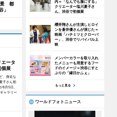
内＝「なんでも服にする」
夜景 都
クリエーター塩川夏子さ
谷」
ん、渋谷で初個展
櫻井翔さんが主演しヒロイ
ンを蒼井優さんが演じた＝
映画「ハチミツとクローバ
ー」、渋谷でリバイバル上
映
メンバーカラーを取り入れ
リエータ
たメニューも用意するフー
初個展
ドのイメージ＝渋谷にすと
ぷりの「縁日かふぇ」
ど、身近な
夏子さん初
もっと見る
が8月5日、
のギャラリー
ワールドフォトニュース