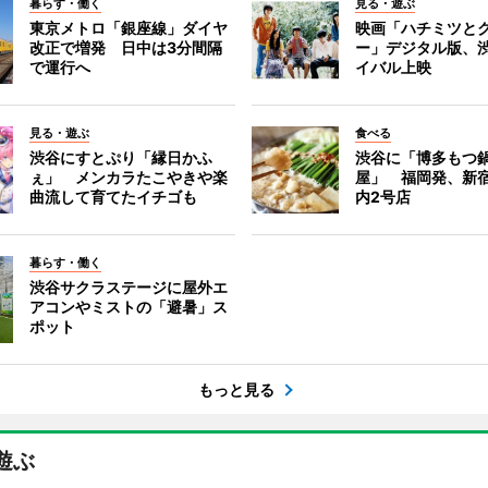
暮らす・働く
見る・遊ぶ
東京メトロ「銀座線」ダイヤ
映画「ハチミツと
改正で増発 日中は3分間隔
ー」デジタル版、
で運行へ
イバル上映
見る・遊ぶ
食べる
渋谷にすとぷり「縁日かふ
渋谷に「博多もつ鍋
ぇ」 メンカラたこやきや楽
屋」 福岡発、新
曲流して育てたイチゴも
内2号店
暮らす・働く
渋谷サクラステージに屋外エ
アコンやミストの「避暑」ス
ポット
もっと見る
遊ぶ