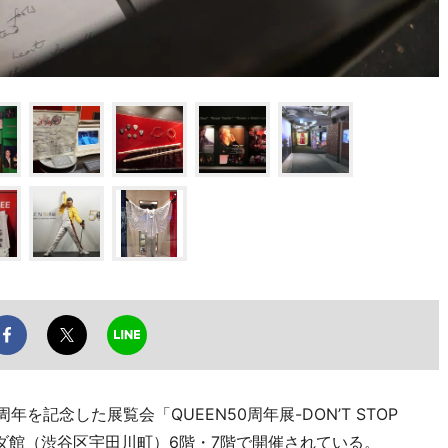
を記念した展覧会「QUEEN50周年展-DON’T STOP
ーダ館（渋谷区宇田川町）6階・7階で開催されている。