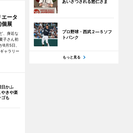
あいさつされる悠仁さま
リエータ
初個展
プロ野球・西武２―５ソフ
ど、身近な
トバンク
夏子さん初
が8月5日、
のギャラリー
もっと見る
縁日かふ
こやきや楽
チゴも