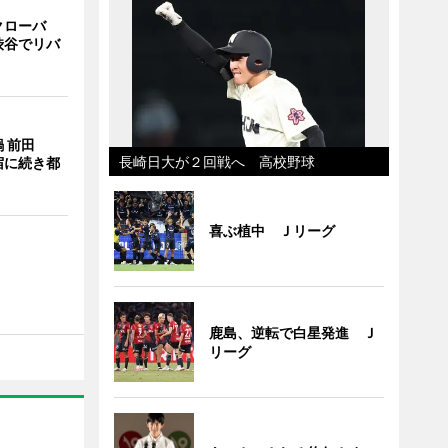
クローバ
渋谷でリバ
 前田
長崎日大が２回戦へ 高校野球
宿に続き都
喜ぶ植中 Ｊリーグ
鹿島、逆転で白星発進 Ｊ
リーグ