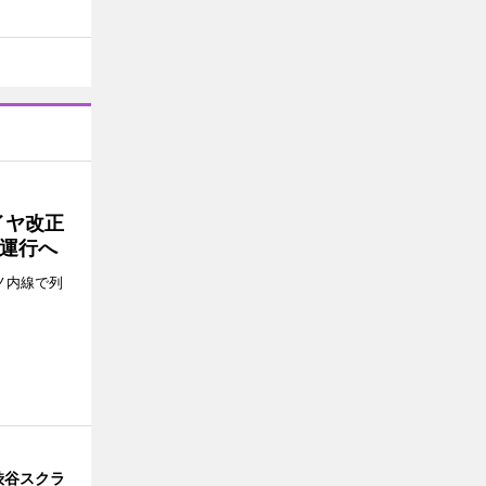
イヤ改正
運行へ
ノ内線で列
渋谷スクラ