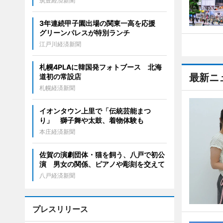
筑豊経済新聞
3年連続甲子園出場の関東一高を応援
グリーンパレスが特別ランチ
江戸川経済新聞
札幌4PLAに韓国発フォトブース 北海
最新ニ
道初の常設店
札幌経済新聞
イオンタウン上里で「伝統芸能まつ
り」 獅子舞や太鼓、着物体験も
本庄経済新聞
佐賀の演劇団体・猫を飼う、八戸で初公
演 男女の関係、ピアノや彫刻を交えて
八戸経済新聞
プレスリリース