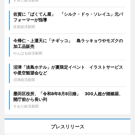
すみだ経済新聞
佐賀に「ばくてん屋」 「シルク・ドゥ・ソレイユ」元パ
フォーマーが指導
佐賀経済新聞
今帰仁・上運天に「ナギッコ」 島ラッキョウやモズクの
加工品販売
やんばる経済新聞
沼津「淡島ホテル」が夏限定イベント イラストサービス
や星空観望会など
沼津経済新聞
墨田区役所、「令和8年8月8日婚」 300人超が婚姻届、
開庁前から長い列
すみだ経済新聞
プレスリリース