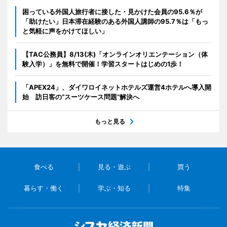
困っている外国人旅行者に接した・見かけた会員の95.6％が
「助けたい」日本滞在経験のある外国人講師の95.7％は「もっ
と気軽に声をかけてほしい」
【TAC公務員】8/13(木)「オンラインオリエンテーション（体
験入学）」を無料で開催！学習スタートはじめの1歩！
「APEX24」、ダイワロイネットホテルズ運営4ホテルへ導入開
始 訪日客の“スーツケース問題”解決へ
もっと見る
食べる
見る・遊ぶ
買う
暮らす・働く
学ぶ・知る
特集