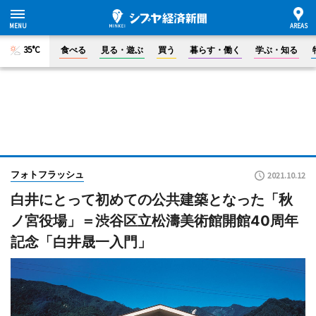
35°C
食べる
見る・遊ぶ
買う
暮らす・働く
学ぶ・知る
フォトフラッシュ
2021.10.12
白井にとって初めての公共建築となった「秋
ノ宮役場」＝渋谷区立松濤美術館開館40周年
記念「白井晟一入門」