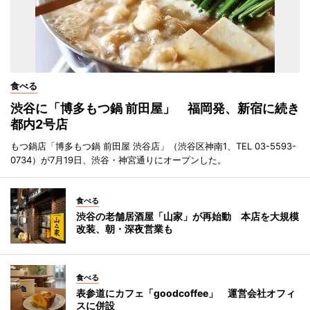
食べる
渋谷に「博多もつ鍋 前田屋」 福岡発、新宿に続き
都内2号店
もつ鍋店「博多もつ鍋 前田屋 渋谷店」（渋谷区神南1、TEL 03-5593-
0734）が7月19日、渋谷・神宮通りにオープンした。
食べる
渋谷の老舗居酒屋「山家」が再始動 本店を大規模
改装、朝・深夜営業も
食べる
表参道にカフェ「goodcoffee」 運営会社オフィ
スに併設