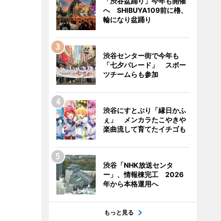
「渋谷盆踊り」今年も開催
へ SHIBUYA109前に櫓、
輪になり盆踊り
渋谷センター街で今年も
「七夕パレード」 スポー
ツチームらも参加
渋谷にすとぷり「縁日かふ
ぇ」 メンカラたこやきや
楽曲流して育てたイチゴも
渋谷「NHK放送センタ
ー」、情報棟完工 2026
年から本格運用へ
もっと見る