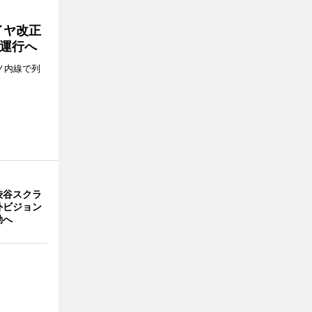
イヤ改正
運行へ
ノ内線で列
渋谷スクラ
外ビジョン
動へ