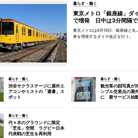
暮らす・働く
東京メトロ「銀座線」ダ
で増発 日中は3分間隔で
東京メトロは9月19日、銀座線と丸
車を増発するダイヤ改正を行う。
暮らす・働く
暮らす・働く
渋谷サクラステージに屋外エ
観光客の顔写真が
アコンやミストの「避暑」ス
ンブル交差点の屋
ポット
に 新サービス始
暮らす・働く
代々木のグラウンドに限定
「芝生」空間 ラグビー日本
代表戦の芝生を再利用