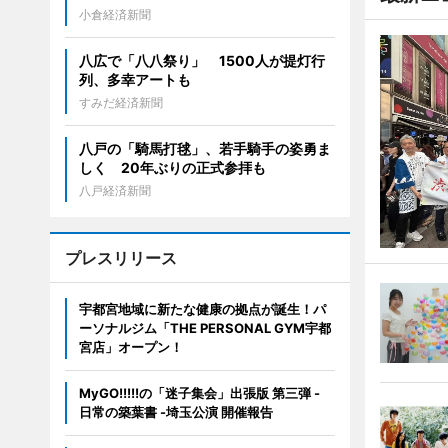
小倉経済新聞
八広で「八八祭り」 1500人が提灯行
列、多幸アートも
すみだ経済新聞
八戸の「騎馬打毬」、若手騎手の姿勇ま
しく 20年ぶりの正式参拝も
八戸経済新聞
プレスリリース
宇都宮地域に新たな健康の拠点が誕生！パ
ーソナルジム「THE PERSONAL GYM宇都
宮店」オープン！
MyGO!!!!!の「迷子集会」出張版 第三弾 -
日常の築葉書 -埼玉公演 開催報告