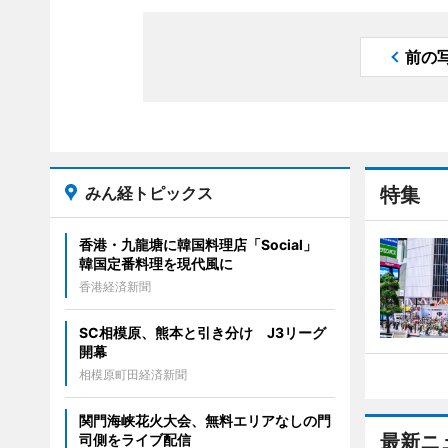
前の
みん経トピックス
特集
香港・九龍塘に韓国料理店「Social」
韓国定番料理を現代風に
香港経済新聞
SC相模原、熊本と引き分け J3リーグ
開幕
相模原町田経済新聞
関門海峡花火大会、無料エリアなしの門
最新ニ
司側をライブ配信