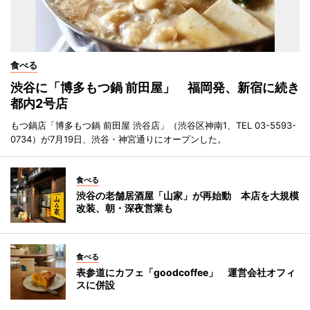
食べる
渋谷に「博多もつ鍋 前田屋」 福岡発、新宿に続き
都内2号店
もつ鍋店「博多もつ鍋 前田屋 渋谷店」（渋谷区神南1、TEL 03-5593-
0734）が7月19日、渋谷・神宮通りにオープンした。
食べる
渋谷の老舗居酒屋「山家」が再始動 本店を大規模
改装、朝・深夜営業も
食べる
表参道にカフェ「goodcoffee」 運営会社オフィ
スに併設