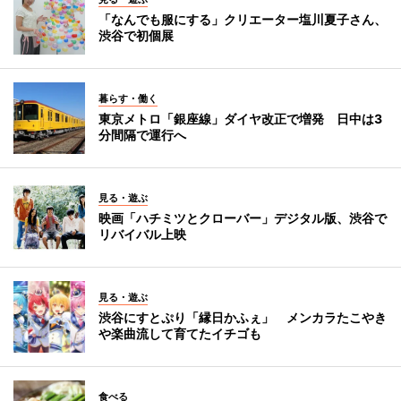
「なんでも服にする」クリエーター塩川夏子さん、
渋谷で初個展
暮らす・働く
東京メトロ「銀座線」ダイヤ改正で増発 日中は3
分間隔で運行へ
見る・遊ぶ
映画「ハチミツとクローバー」デジタル版、渋谷で
リバイバル上映
見る・遊ぶ
渋谷にすとぷり「縁日かふぇ」 メンカラたこやき
や楽曲流して育てたイチゴも
食べる