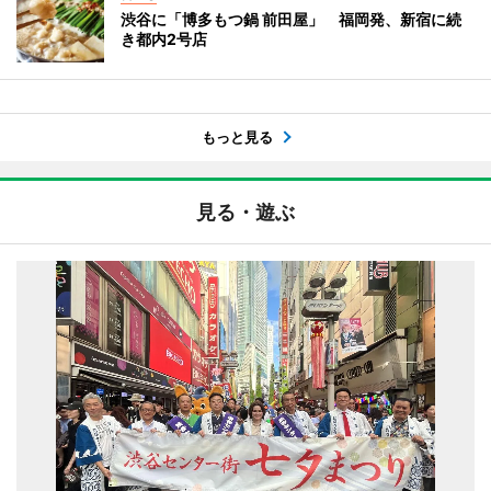
渋谷に「博多もつ鍋 前田屋」 福岡発、新宿に続
き都内2号店
もっと見る
見る・遊ぶ