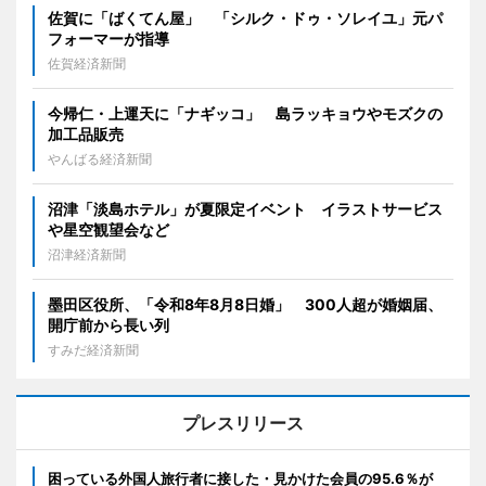
佐賀に「ばくてん屋」 「シルク・ドゥ・ソレイユ」元パ
フォーマーが指導
佐賀経済新聞
今帰仁・上運天に「ナギッコ」 島ラッキョウやモズクの
加工品販売
やんばる経済新聞
沼津「淡島ホテル」が夏限定イベント イラストサービス
や星空観望会など
沼津経済新聞
墨田区役所、「令和8年8月8日婚」 300人超が婚姻届、
開庁前から長い列
すみだ経済新聞
プレスリリース
困っている外国人旅行者に接した・見かけた会員の95.6％が