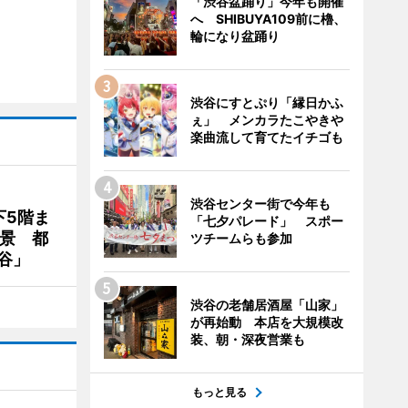
「渋谷盆踊り」今年も開催
へ SHIBUYA109前に櫓、
輪になり盆踊り
渋谷にすとぷり「縁日かふ
ぇ」 メンカラたこやきや
楽曲流して育てたイチゴも
渋谷センター街で今年も
下5階ま
「七夕パレード」 スポー
夜景 都
ツチームらも参加
谷」
渋谷の老舗居酒屋「山家」
が再始動 本店を大規模改
装、朝・深夜営業も
もっと見る