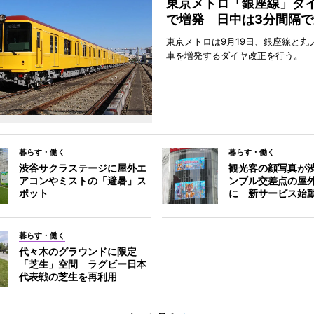
東京メトロ「銀座線」ダ
で増発 日中は3分間隔で
東京メトロは9月19日、銀座線と丸
車を増発するダイヤ改正を行う。
暮らす・働く
暮らす・働く
渋谷サクラステージに屋外エ
観光客の顔写真が
アコンやミストの「避暑」ス
ンブル交差点の屋
ポット
に 新サービス始
暮らす・働く
代々木のグラウンドに限定
「芝生」空間 ラグビー日本
代表戦の芝生を再利用