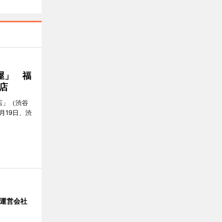
屋」 福
店
店」（渋谷
7月19日、渋
」 運営会社