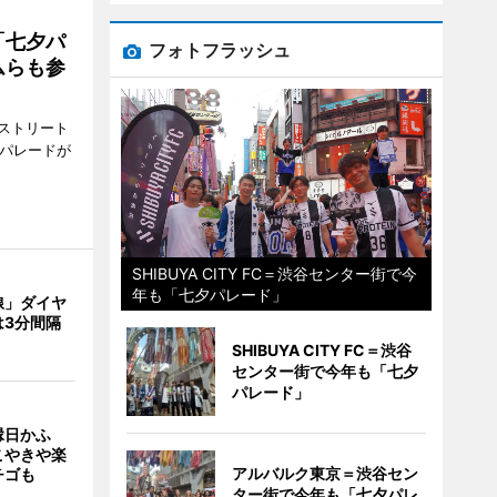
「七夕パ
フォトフラッシュ
ムらも参
ストリート
でパレードが
SHIBUYA CITY FC＝渋谷センター街で今
年も「七夕パレード」
線」ダイヤ
は3分間隔
SHIBUYA CITY FC＝渋谷
センター街で今年も「七夕
パレード」
縁日かふ
こやきや楽
アルバルク東京＝渋谷セン
チゴも
ター街で今年も「七夕パレ