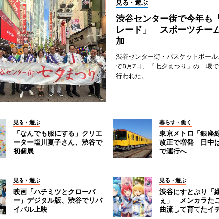
見る・遊ぶ
渋谷センター街で今年も
レード」 スポーツチー
加
渋谷センター街・バスケットボール
で8月7日、「七夕まつり」の一環
行われた。
見る・遊ぶ
暮らす・働く
「なんでも服にする」クリエ
東京メトロ「銀座
ーター塩川夏子さん、渋谷で
改正で増発 日中
初個展
で運行へ
見る・遊ぶ
見る・遊ぶ
映画「ハチミツとクローバ
渋谷にすとぷり「
ー」デジタル版、渋谷でリバ
ぇ」 メンカラた
イバル上映
曲流して育てたイ