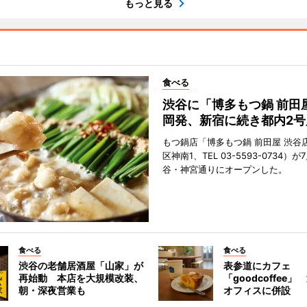
もっと見る
食べる
渋谷に「博多もつ鍋 前田
岡発、新宿に続き都内2号
もつ鍋店「博多もつ鍋 前田屋 渋谷
区神南1、TEL 03-5593-0734）が
谷・神宮通りにオープンした。
食べる
食べる
渋谷の老舗居酒屋「山家」が
表参道にカフェ
再始動 本店を大規模改装、
「goodcoffee
朝・深夜営業も
オフィスに併設