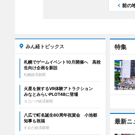
前の
みん経トピックス
特集
札幌でゲームイベント10月開催へ 高校
生向け企画を新設
札幌経済新聞
火星を旅するVR体験アトラクション
みなとみらいPLOT48に登場
ヨコハマ経済新聞
八広で町名誕生60周年祝賀会 小池都
最新ニ
知事も祝福
すみだ経済新聞