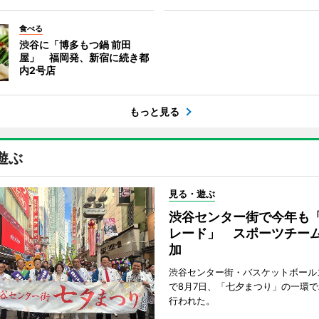
食べる
渋谷に「博多もつ鍋 前田
屋」 福岡発、新宿に続き都
内2号店
もっと見る
遊ぶ
見る・遊ぶ
渋谷センター街で今年も
レード」 スポーツチー
加
渋谷センター街・バスケットボール
で8月7日、「七夕まつり」の一環
行われた。