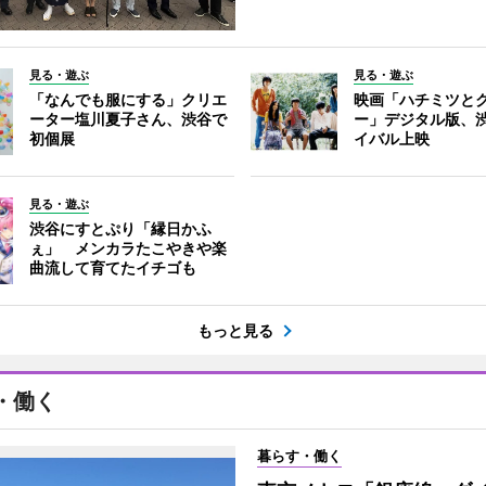
見る・遊ぶ
見る・遊ぶ
「なんでも服にする」クリエ
映画「ハチミツと
ーター塩川夏子さん、渋谷で
ー」デジタル版、
初個展
イバル上映
見る・遊ぶ
渋谷にすとぷり「縁日かふ
ぇ」 メンカラたこやきや楽
曲流して育てたイチゴも
もっと見る
・働く
暮らす・働く