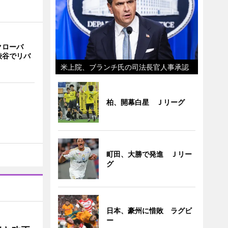
クローバ
渋谷でリバ
米上院、ブランチ氏の司法長官人事承認
柏、開幕白星 Ｊリーグ
町田、大勝で発進 Ｊリー
グ
日本、豪州に惜敗 ラグビ
ー