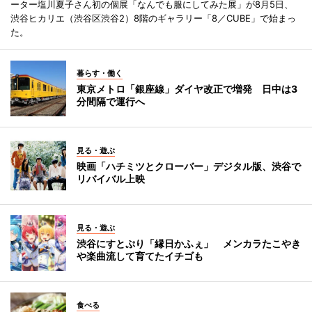
ーター塩川夏子さん初の個展「なんでも服にしてみた展」が8月5日、
渋谷ヒカリエ（渋谷区渋谷2）8階のギャラリー「8／CUBE」で始まっ
た。
暮らす・働く
東京メトロ「銀座線」ダイヤ改正で増発 日中は3
分間隔で運行へ
見る・遊ぶ
映画「ハチミツとクローバー」デジタル版、渋谷で
リバイバル上映
見る・遊ぶ
渋谷にすとぷり「縁日かふぇ」 メンカラたこやき
や楽曲流して育てたイチゴも
食べる