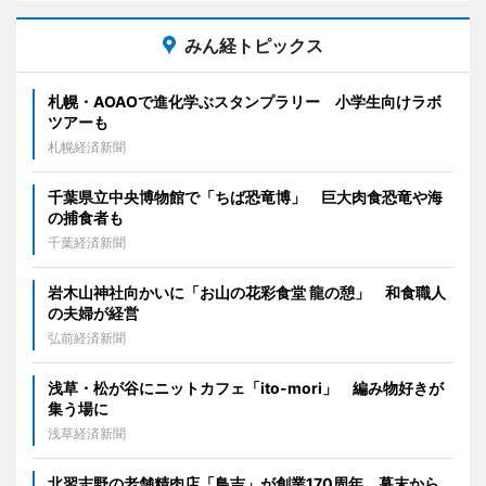
みん経トピックス
札幌・AOAOで進化学ぶスタンプラリー 小学生向けラボ
ツアーも
札幌経済新聞
千葉県立中央博物館で「ちば恐竜博」 巨大肉食恐竜や海
の捕食者も
千葉経済新聞
岩木山神社向かいに「お山の花彩食堂 龍の憩」 和食職人
の夫婦が経営
弘前経済新聞
浅草・松が谷にニットカフェ「ito-mori」 編み物好きが
集う場に
浅草経済新聞
北習志野の老舗精肉店「鳥吉」が創業170周年 幕末から