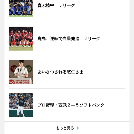
喜ぶ植中 Ｊリーグ
鹿島、逆転で白星発進 Ｊリーグ
あいさつされる悠仁さま
プロ野球・西武２―５ソフトバンク
もっと見る