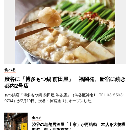
食べる
渋谷に「博多もつ鍋 前田屋」 福岡発、新宿に続き
都内2号店
もつ鍋店「博多もつ鍋 前田屋 渋谷店」（渋谷区神南1、TEL 03-5593-
0734）が7月19日、渋谷・神宮通りにオープンした。
食べる
渋谷の老舗居酒屋「山家」が再始動 本店を大規模
改装、朝・深夜営業も