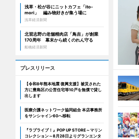
浅草・松が谷にニットカフェ「ito-
mori」 編み物好きが集う場に
浅草経済新聞
北習志野の老舗精肉店「鳥吉」が創業
170周年 幕末から続くのれん守る
船橋経済新聞
プレスリリース
【令和8年熊本地震 復興支援】被災された
方に豊島区の公営住宅等10戸を無償で貸し
出します
医療介護ネットワーク協同組合 本店事務所
をサンシャイン60へ移転
『ラブライブ！』POP UP STORE～マリン
コレクション～8月28日よりグランエンタ