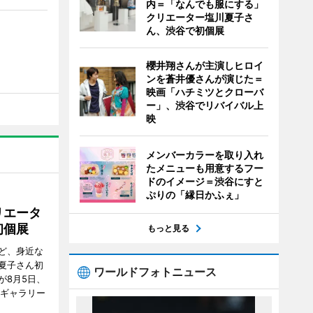
内＝「なんでも服にする」
クリエーター塩川夏子さ
ん、渋谷で初個展
櫻井翔さんが主演しヒロイ
ンを蒼井優さんが演じた＝
映画「ハチミツとクローバ
ー」、渋谷でリバイバル上
映
メンバーカラーを取り入れ
たメニューも用意するフー
ドのイメージ＝渋谷にすと
ぷりの「縁日かふぇ」
リエータ
初個展
もっと見る
ど、身近な
夏子さん初
ワールドフォトニュース
が8月5日、
のギャラリー