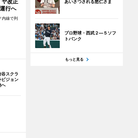
イヤ改正
あいさつされる悠仁さま
運行へ
ノ内線で列
プロ野球・西武２―５ソフ
トバンク
もっと見る
渋谷スクラ
外ビジョン
動へ