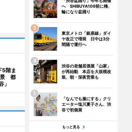
「渋谷盆踊り」今年も開催
へ SHIBUYA109前に櫓、
輪になり盆踊り
東京メトロ「銀座線」ダイ
ヤ改正で増発 日中は3分
間隔で運行へ
渋谷の老舗居酒屋「山家」
下5階ま
が再始動 本店を大規模改
夜景 都
装、朝・深夜営業も
谷」
「なんでも服にする」クリ
エーター塩川夏子さん、渋
谷で初個展
もっと見る