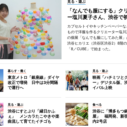
見る・遊ぶ
「なんでも服にする」ク
ー塩川夏子さん、渋谷で
カプセルトイやキッチンペーパーな
もので洋服を作るクリエーター塩川
の個展「なんでも服にしてみた展」
渋谷ヒカリエ（渋谷区渋谷2）8階
「8／CUBE」で始まった。
暮らす・働く
見る・遊ぶ
東京メトロ「銀座線」ダイヤ
映画「ハチミツと
改正で増発 日中は3分間隔
ー」デジタル版、
で運行へ
イバル上映
見る・遊ぶ
食べる
渋谷にすとぷり「縁日かふ
渋谷に「博多もつ鍋
ぇ」 メンカラたこやきや楽
屋」 福岡発、新
曲流して育てたイチゴも
内2号店