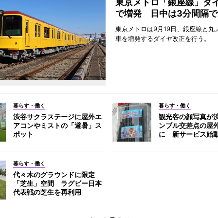
東京メトロ「銀座線」ダ
で増発 日中は3分間隔で
東京メトロは9月19日、銀座線と丸
車を増発するダイヤ改正を行う。
暮らす・働く
暮らす・働く
渋谷サクラステージに屋外エ
観光客の顔写真が
アコンやミストの「避暑」ス
ンブル交差点の屋
ポット
に 新サービス始
暮らす・働く
代々木のグラウンドに限定
「芝生」空間 ラグビー日本
代表戦の芝生を再利用