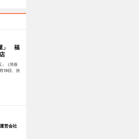
屋」 福
店
店」（渋谷
7月19日、渋
」 運営会社