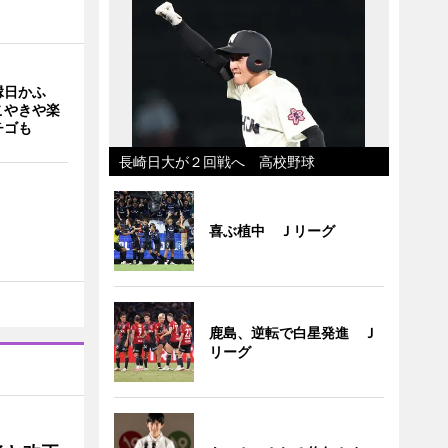
縁日かふ
こやきや楽
チゴも
長崎日大が２回戦へ 高校野球
喜ぶ植中 Ｊリーグ
鹿島、逆転で白星発進 Ｊ
リーグ