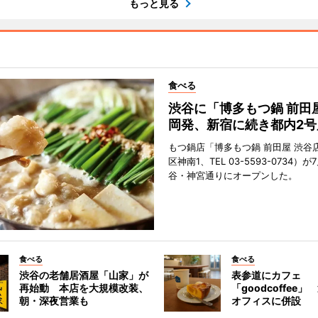
もっと見る
食べる
渋谷に「博多もつ鍋 前田
岡発、新宿に続き都内2号
もつ鍋店「博多もつ鍋 前田屋 渋谷
区神南1、TEL 03-5593-0734）が
谷・神宮通りにオープンした。
食べる
食べる
渋谷の老舗居酒屋「山家」が
表参道にカフェ
再始動 本店を大規模改装、
「goodcoffee
朝・深夜営業も
オフィスに併設