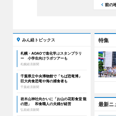
前の
みん経トピックス
特集
札幌・AOAOで進化学ぶスタンプラリ
ー 小学生向けラボツアーも
札幌経済新聞
千葉県立中央博物館で「ちば恐竜博」
巨大肉食恐竜や海の捕食者も
千葉経済新聞
岩木山神社向かいに「お山の花彩食堂 龍
最新ニ
の憩」 和食職人の夫婦が経営
弘前経済新聞