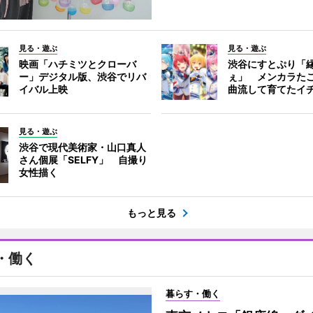
見る・遊ぶ
見る・遊ぶ
映画「ハチミツとクローバ
渋谷にすとぷり「
ー」デジタル版、渋谷でリバ
ぇ」 メンカラた
イバル上映
曲流して育てたイ
見る・遊ぶ
渋谷で現代美術家・山口真人
さん個展「SELFY」 自撮り
女性描く
もっと見る
・働く
暮らす・働く