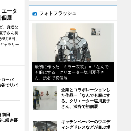
リエータ
フォトフラッシュ
初個展
ど、身近な
夏子さん初
が8月5日、
のギャラリー
最初に作った「ミラー衣装」＝「なんで
も服にする」クリエーター塩川夏子さ
ん、渋谷で初個展
クローバ
渋谷でリバ
企業とコラボレーションし
た作品＝「なんでも服にす
る」クリエーター塩川夏子
さん、渋谷で初個展
 前田
宿に続き都
キッチンペーパーのウエデ
ィングドレスなどが並ぶ場