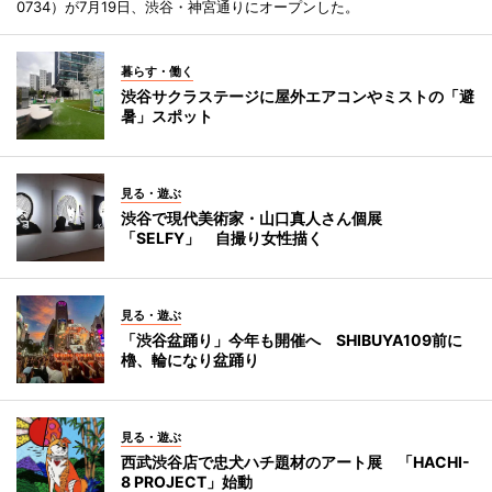
0734）が7月19日、渋谷・神宮通りにオープンした。
暮らす・働く
渋谷サクラステージに屋外エアコンやミストの「避
暑」スポット
見る・遊ぶ
渋谷で現代美術家・山口真人さん個展
「SELFY」 自撮り女性描く
見る・遊ぶ
「渋谷盆踊り」今年も開催へ SHIBUYA109前に
櫓、輪になり盆踊り
見る・遊ぶ
西武渋谷店で忠犬ハチ題材のアート展 「HACHI-
8 PROJECT」始動