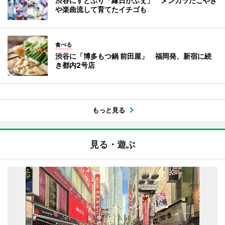
渋谷にすとぷり「縁日かふぇ」 メンカラたこやき
や楽曲流して育てたイチゴも
食べる
渋谷に「博多もつ鍋 前田屋」 福岡発、新宿に続
き都内2号店
もっと見る
見る・遊ぶ