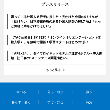
プレスリリース
困っている外国人旅行者に接した・見かけた会員の95.6％が
「助けたい」日本滞在経験のある外国人講師の95.7％は「もっ
と気軽に声をかけてほしい」
【TAC公務員】8/13(木)「オンラインオリエンテーション（体
験入学）」を無料で開催！学習スタートはじめの1歩！
「APEX24」、ダイワロイネットホテルズ運営4ホテルへ導入開
始 訪日客の“スーツケース問題”解決へ
もっと見る
食べる
見る・遊ぶ
買う
暮らす・働く
学ぶ・知る
特集