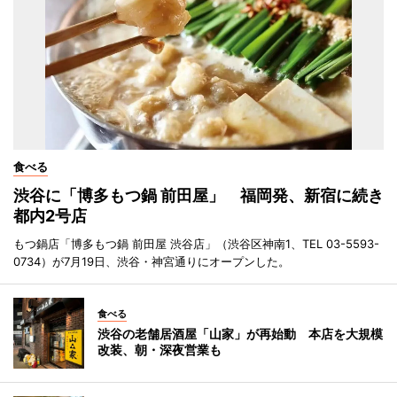
食べる
渋谷に「博多もつ鍋 前田屋」 福岡発、新宿に続き
都内2号店
もつ鍋店「博多もつ鍋 前田屋 渋谷店」（渋谷区神南1、TEL 03-5593-
0734）が7月19日、渋谷・神宮通りにオープンした。
食べる
渋谷の老舗居酒屋「山家」が再始動 本店を大規模
改装、朝・深夜営業も