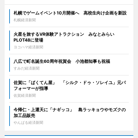
札幌でゲームイベント10月開催へ 高校生向け企画を新設
札幌経済新聞
火星を旅するVR体験アトラクション みなとみらい
PLOT48に登場
ヨコハマ経済新聞
八広で町名誕生60周年祝賀会 小池都知事も祝福
すみだ経済新聞
佐賀に「ばくてん屋」 「シルク・ドゥ・ソレイユ」元パ
フォーマーが指導
佐賀経済新聞
今帰仁・上運天に「ナギッコ」 島ラッキョウやモズクの
加工品販売
やんばる経済新聞