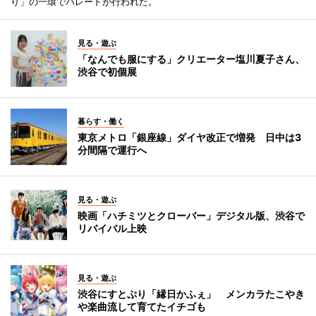
り」の一環でパレードが行われた。
見る・遊ぶ
「なんでも服にする」クリエーター塩川夏子さん、
渋谷で初個展
暮らす・働く
東京メトロ「銀座線」ダイヤ改正で増発 日中は3
分間隔で運行へ
見る・遊ぶ
映画「ハチミツとクローバー」デジタル版、渋谷で
リバイバル上映
見る・遊ぶ
渋谷にすとぷり「縁日かふぇ」 メンカラたこやき
や楽曲流して育てたイチゴも