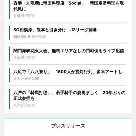
香港・九龍塘に韓国料理店「Social」 韓国定番料理を現
代風に
香港経済新聞
SC相模原、熊本と引き分け J3リーグ開幕
相模原町田経済新聞
関門海峡花火大会、無料エリアなしの門司側をライブ配信
小倉経済新聞
八広で「八八祭り」 1500人が提灯行列、多幸アートも
すみだ経済新聞
八戸の「騎馬打毬」、若手騎手の姿勇ましく 20年ぶりの
正式参拝も
八戸経済新聞
プレスリリース