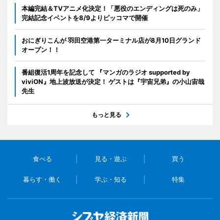
本編完結＆TVアニメ化決定！「悪役のエンディングは死のみ」
完結記念イベントを8/9よりピッコマで開催
おにぎりこんが 羽田空港第一ターミナル店が8月10日グランド
オープン！！
番組復活1周年を記念して 『マンガのラジオ supported by
viviON』地上波放送が決定！ ゲストは『宇宙兄弟』の小山宙哉
先生
もっと見る
食べる
見る・遊ぶ
買う
暮らす・働く
学ぶ・知る
特集