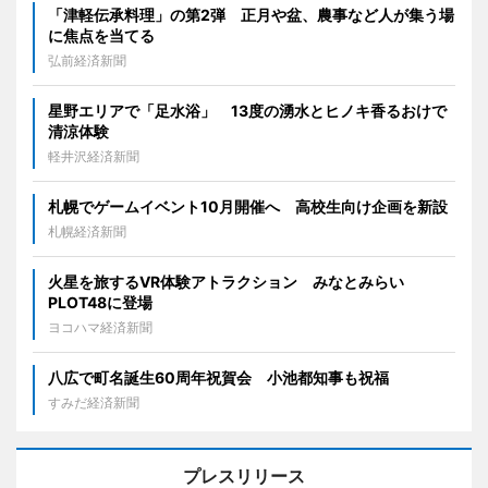
「津軽伝承料理」の第2弾 正月や盆、農事など人が集う場
に焦点を当てる
弘前経済新聞
星野エリアで「足水浴」 13度の湧水とヒノキ香るおけで
清涼体験
軽井沢経済新聞
札幌でゲームイベント10月開催へ 高校生向け企画を新設
札幌経済新聞
火星を旅するVR体験アトラクション みなとみらい
PLOT48に登場
ヨコハマ経済新聞
八広で町名誕生60周年祝賀会 小池都知事も祝福
すみだ経済新聞
プレスリリース