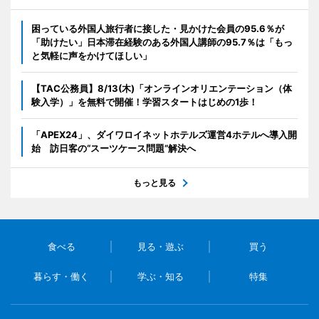
困っている外国人旅行者に接した・見かけた会員の95.6％が
「助けたい」日本滞在経験のある外国人講師の95.7％は「もっ
と気軽に声をかけてほしい」
【TAC公務員】8/13(木)「オンラインオリエンテーション（体
験入学）」を無料で開催！学習スタートはじめの1歩！
「APEX24」、ダイワロイネットホテルズ運営4ホテルへ導入開
始 訪日客の“スーツケース問題”解決へ
もっと見る
食べる
見る・遊ぶ
買う
暮らす・働く
学ぶ・知る
特集