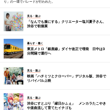
り」の一環でパレードが行われた。
見る・遊ぶ
「なんでも服にする」クリエーター塩川夏子さん、
渋谷で初個展
暮らす・働く
東京メトロ「銀座線」ダイヤ改正で増発 日中は3
分間隔で運行へ
見る・遊ぶ
映画「ハチミツとクローバー」デジタル版、渋谷で
リバイバル上映
見る・遊ぶ
渋谷にすとぷり「縁日かふぇ」 メンカラたこやき
や楽曲流して育てたイチゴも