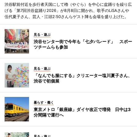
渋谷駅前付近を歩行者天国にして櫓（やぐら）を中心に盆踊りを繰り広
げる「第7回渋谷盆踊り2026」が8月8日に開かれ、歌手のLiSAさんや
伍代夏子さん、芸人・江頭2:50さんらゲスト陣も会場を盛り上げた。
見る・遊ぶ
渋谷センター街で今年も「七夕パレード」 スポー
ツチームらも参加
見る・遊ぶ
「なんでも服にする」クリエーター塩川夏子さん、
渋谷で初個展
暮らす・働く
東京メトロ「銀座線」ダイヤ改正で増発 日中は3
分間隔で運行へ
見る・遊ぶ