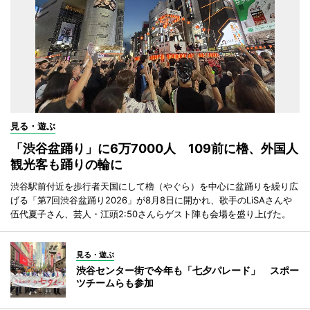
見る・遊ぶ
「渋谷盆踊り」に6万7000人 109前に櫓、外国人
観光客も踊りの輪に
渋谷駅前付近を歩行者天国にして櫓（やぐら）を中心に盆踊りを繰り広
げる「第7回渋谷盆踊り2026」が8月8日に開かれ、歌手のLiSAさんや
伍代夏子さん、芸人・江頭2:50さんらゲスト陣も会場を盛り上げた。
見る・遊ぶ
渋谷センター街で今年も「七夕パレード」 スポー
ツチームらも参加