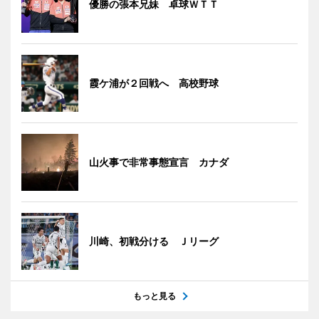
優勝の張本兄妹 卓球ＷＴＴ
霞ケ浦が２回戦へ 高校野球
山火事で非常事態宣言 カナダ
川崎、初戦分ける Ｊリーグ
もっと見る