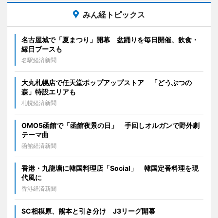
みん経トピックス
名古屋城で「夏まつり」開幕 盆踊りを毎日開催、飲食・
縁日ブースも
名駅経済新聞
大丸札幌店で任天堂ポップアップストア 「どうぶつの
森」特設エリアも
札幌経済新聞
OMO5函館で「函館夜景の日」 手回しオルガンで野外劇
テーマ曲
函館経済新聞
香港・九龍塘に韓国料理店「Social」 韓国定番料理を現
代風に
香港経済新聞
SC相模原、熊本と引き分け J3リーグ開幕