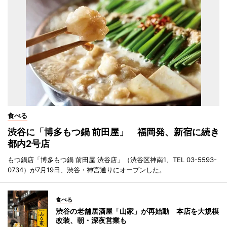
食べる
渋谷に「博多もつ鍋 前田屋」 福岡発、新宿に続き
都内2号店
もつ鍋店「博多もつ鍋 前田屋 渋谷店」（渋谷区神南1、TEL 03-5593-
0734）が7月19日、渋谷・神宮通りにオープンした。
食べる
渋谷の老舗居酒屋「山家」が再始動 本店を大規模
改装、朝・深夜営業も