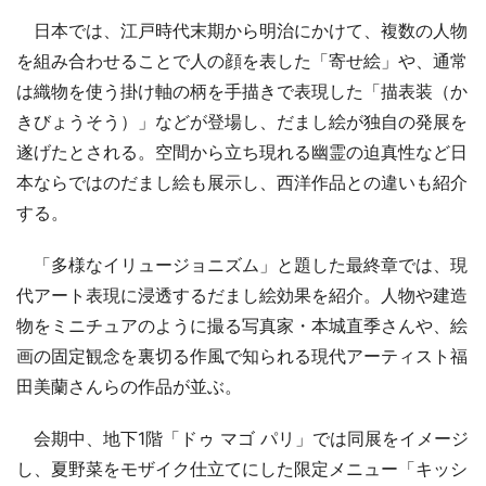
日本では、江戸時代末期から明治にかけて、複数の人物
を組み合わせることで人の顔を表した「寄せ絵」や、通常
は織物を使う掛け軸の柄を手描きで表現した「描表装（か
きびょうそう）」などが登場し、だまし絵が独自の発展を
遂げたとされる。空間から立ち現れる幽霊の迫真性など日
本ならではのだまし絵も展示し、西洋作品との違いも紹介
する。
「多様なイリュージョニズム」と題した最終章では、現
代アート表現に浸透するだまし絵効果を紹介。人物や建造
物をミニチュアのように撮る写真家・本城直季さんや、絵
画の固定観念を裏切る作風で知られる現代アーティスト福
田美蘭さんらの作品が並ぶ。
会期中、地下1階「ドゥ マゴ パリ」では同展をイメージ
し、夏野菜をモザイク仕立てにした限定メニュー「キッシ