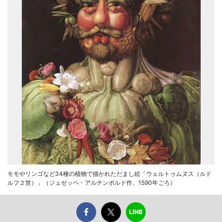
モモやリンゴなど34種の植物で描かれただまし絵「ウェルトゥムヌス（ルド
ルフ２世）」（ジュゼッペ・アルチンボルド作、1590年ごろ）