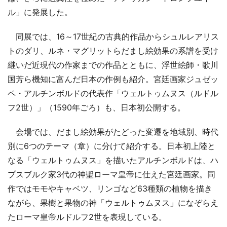
ル」に発展した。
同展では、16～17世紀の古典的作品からシュルレアリス
トのダリ、ルネ・マグリットらだまし絵効果の系譜を受け
継いだ近現代の作家までの作品とともに、浮世絵師・歌川
国芳ら機知に富んだ日本の作例も紹介。宮廷画家ジュゼッ
ペ・アルチンボルドの代表作「ウェルトゥムヌス（ルドル
フ2世）」（1590年ごろ）も、日本初公開する。
会場では、だまし絵効果がたどった変遷を地域別、時代
別に6つのテーマ（章）に分けて紹介する。日本初上陸と
なる「ウェルトゥムヌス」を描いたアルチンボルドは、ハ
プスブルク家3代の神聖ローマ皇帝に仕えた宮廷画家。同
作ではモモやキャベツ、リンゴなど63種類の植物を描き
ながら、果樹と果物の神「ウェルトゥムヌス」になぞらえ
たローマ皇帝ルドルフ2世を表現している。