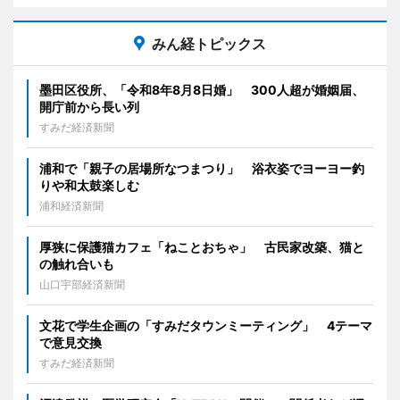
みん経トピックス
墨田区役所、「令和8年8月8日婚」 300人超が婚姻届、
開庁前から長い列
すみだ経済新聞
浦和で「親子の居場所なつまつり」 浴衣姿でヨーヨー釣
りや和太鼓楽しむ
浦和経済新聞
厚狭に保護猫カフェ「ねことおちゃ」 古民家改築、猫と
の触れ合いも
山口宇部経済新聞
文花で学生企画の「すみだタウンミーティング」 4テーマ
で意見交換
すみだ経済新聞