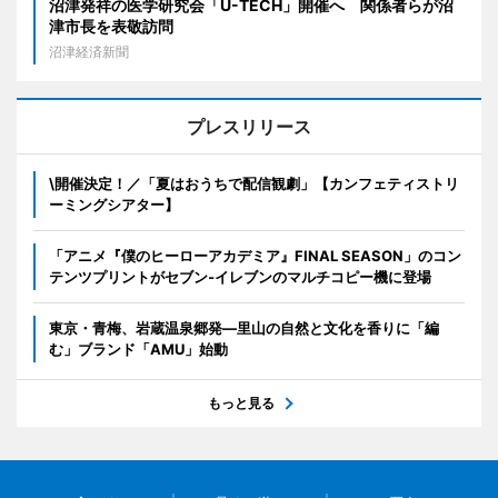
沼津発祥の医学研究会「U-TECH」開催へ 関係者らが沼
津市長を表敬訪問
沼津経済新聞
プレスリリース
\開催決定！／「夏はおうちで配信観劇」【カンフェティストリ
ーミングシアター】
「アニメ『僕のヒーローアカデミア』FINAL SEASON」のコン
テンツプリントがセブン‐イレブンのマルチコピー機に登場
東京・青梅、岩蔵温泉郷発―里山の自然と文化を香りに「編
む」ブランド「AMU」始動
もっと見る