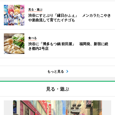
見る・遊ぶ
渋谷にすとぷり「縁日かふぇ」 メンカラたこやき
や楽曲流して育てたイチゴも
食べる
渋谷に「博多もつ鍋 前田屋」 福岡発、新宿に続
き都内2号店
もっと見る
見る・遊ぶ