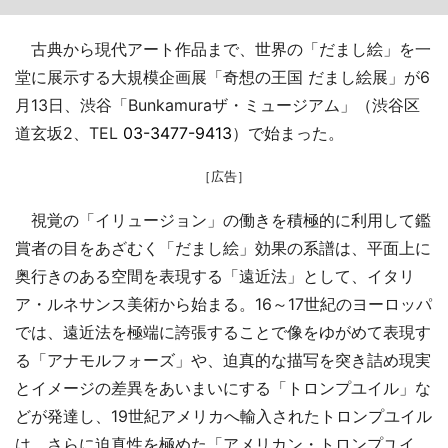
古典から現代アート作品まで、世界の「だまし絵」を一
堂に展示する大規模企画展「奇想の王国 だまし絵展」が6
月13日、渋谷「Bunkamuraザ・ミュージアム」（渋谷区
道玄坂2、TEL
03-3477-9413
）で始まった。
［広告］
視覚の「イリュージョン」の働きを積極的に利用して鑑
賞者の目をあざむく「だまし絵」効果の系譜は、平面上に
奥行きのある空間を表現する「遠近法」として、イタリ
ア・ルネサンス美術から始まる。16～17世紀のヨーロッパ
では、遠近法を極端に誇張することで像をゆがめて表現す
る「アナモルフォーズ」や、迫真的な描写を突き詰め現実
とイメージの差異をあいまいにする「トロンプユイル」な
どが発達し、19世紀アメリカへ輸入されたトロンプユイル
は、さらに迫真性を極めた「アメリカン・トロンプユイ