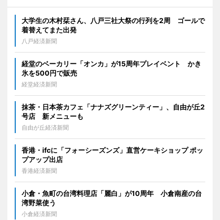
大学生の木村栞さん、八戸三社大祭の行列を2周 ゴールで
着替えてまた出発
八戸経済新聞
経堂のベーカリー「オンカ」が15周年プレイベント かき
氷を500円で販売
経堂経済新聞
抹茶・日本茶カフェ「ナナズグリーンティー」、自由が丘2
号店 新メニューも
自由が丘経済新聞
香港・ifcに「フォーシーズンズ」直営ケーキショップ ポッ
プアップ出店
香港経済新聞
小倉・魚町の台湾料理店「麗白」が10周年 小倉南産の台
湾野菜使う
小倉経済新聞