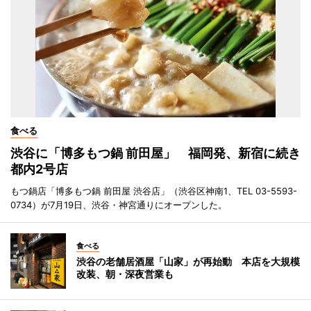
食べる
渋谷に「博多もつ鍋 前田屋」 福岡発、新宿に続き
都内2号店
もつ鍋店「博多もつ鍋 前田屋 渋谷店」（渋谷区神南1、TEL 03-5593-
0734）が7月19日、渋谷・神宮通りにオープンした。
食べる
渋谷の老舗居酒屋「山家」が再始動 本店を大規模
改装、朝・深夜営業も