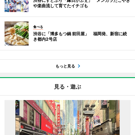
渋谷にすとぷり「縁日かふぇ」 メンカラたこやき
や楽曲流して育てたイチゴも
食べる
渋谷に「博多もつ鍋 前田屋」 福岡発、新宿に続
き都内2号店
もっと見る
見る・遊ぶ