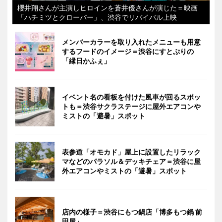
櫻井翔さんが主演しヒロインを蒼井優さんが演じた＝映画
「ハチミツとクローバー」、渋谷でリバイバル上映
メンバーカラーを取り入れたメニューも用意
するフードのイメージ＝渋谷にすとぷりの
「縁日かふぇ」
イベント名の看板を付けた風車が回るスポッ
トも＝渋谷サクラステージに屋外エアコンや
ミストの「避暑」スポット
表参道「オモカド」屋上に設置したリラック
マなどのパラソル＆デッキチェア＝渋谷に屋
外エアコンやミストの「避暑」スポット
店内の様子＝渋谷にもつ鍋店「博多もつ鍋 前
田屋」