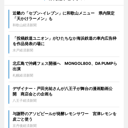
近畿の「セブン-イレブン」に和歌山メニュー 県内限定
「天かけラーメン」も
和歌山経済新聞
「投稿鉄道ユニオン」がひたちなか海浜鉄道の車内広告枠
を作品発表の場に
水戸経済新聞
北広島で沖縄フェス開催へ MONGOL800、DA PUMPら
出演
札幌経済新聞
デザイナー・戸田光祐さんが八王子が舞台の漫画動画公
開 商店会との企画も
八王子経済新聞
与謝野のアソビビールが発酵レモンサワー 宮津レモンを
皮ごと使う
京丹後経済新聞