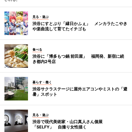
見る・遊ぶ
渋谷にすとぷり「縁日かふぇ」 メンカラたこやき
や楽曲流して育てたイチゴも
食べる
渋谷に「博多もつ鍋 前田屋」 福岡発、新宿に続
き都内2号店
暮らす・働く
渋谷サクラステージに屋外エアコンやミストの「避
暑」スポット
見る・遊ぶ
渋谷で現代美術家・山口真人さん個展
「SELFY」 自撮り女性描く