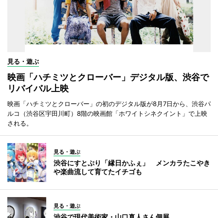
見る・遊ぶ
映画「ハチミツとクローバー」デジタル版、渋谷で
リバイバル上映
映画「ハチミツとクローバー」の初のデジタル版が8月7日から、渋谷パ
ルコ（渋谷区宇田川町）8階の映画館「ホワイトシネクイント」で上映
される。
見る・遊ぶ
渋谷にすとぷり「縁日かふぇ」 メンカラたこやき
や楽曲流して育てたイチゴも
見る・遊ぶ
渋谷で現代美術家・山口真人さん個展