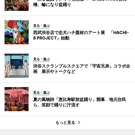
櫓、輪になり盆踊り
見る・遊ぶ
西武渋谷店で忠犬ハチ題材のアート展 「HACHI-
8 PROJECT」始動
見る・遊ぶ
渋谷スクランブルスクエアで「宇宙兄弟」コラボ企
画 展示やトークなど
見る・遊ぶ
夏の風物詩「恵比寿駅前盆踊り」開幕 地元住民
ら、笑顔で踊りに汗流す
もっと見る