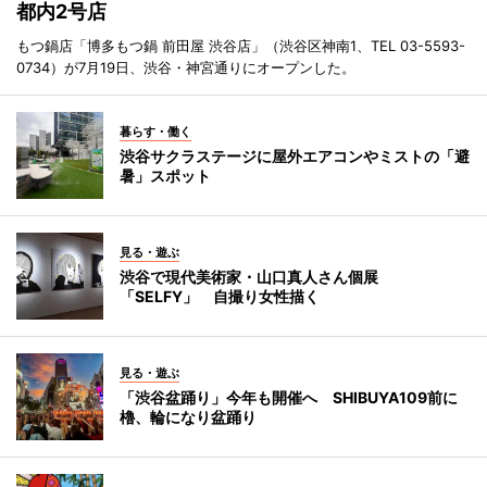
都内2号店
もつ鍋店「博多もつ鍋 前田屋 渋谷店」（渋谷区神南1、TEL 03-5593-
0734）が7月19日、渋谷・神宮通りにオープンした。
暮らす・働く
渋谷サクラステージに屋外エアコンやミストの「避
暑」スポット
見る・遊ぶ
渋谷で現代美術家・山口真人さん個展
「SELFY」 自撮り女性描く
見る・遊ぶ
「渋谷盆踊り」今年も開催へ SHIBUYA109前に
櫓、輪になり盆踊り