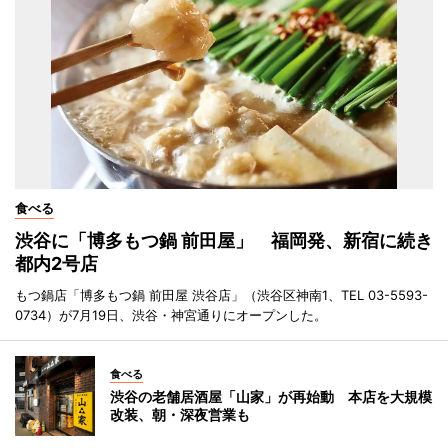
食べる
渋谷に「博多もつ鍋 前田屋」 福岡発、新宿に続き
都内2号店
もつ鍋店「博多もつ鍋 前田屋 渋谷店」（渋谷区神南1、TEL 03-5593-
0734）が7月19日、渋谷・神宮通りにオープンした。
食べる
渋谷の老舗居酒屋「山家」が再始動 本店を大規模
改装、朝・深夜営業も