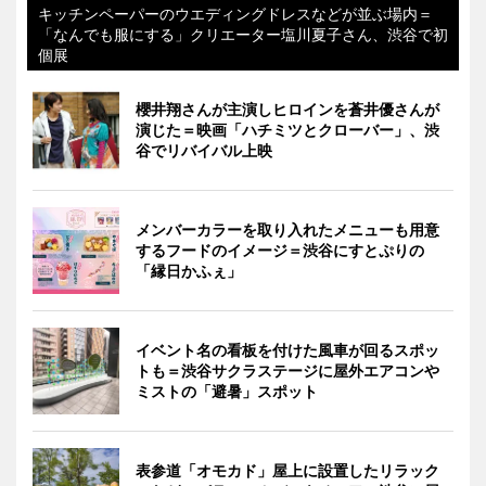
キッチンペーパーのウエディングドレスなどが並ぶ場内＝
「なんでも服にする」クリエーター塩川夏子さん、渋谷で初
個展
櫻井翔さんが主演しヒロインを蒼井優さんが
演じた＝映画「ハチミツとクローバー」、渋
谷でリバイバル上映
メンバーカラーを取り入れたメニューも用意
するフードのイメージ＝渋谷にすとぷりの
「縁日かふぇ」
イベント名の看板を付けた風車が回るスポッ
トも＝渋谷サクラステージに屋外エアコンや
ミストの「避暑」スポット
表参道「オモカド」屋上に設置したリラック