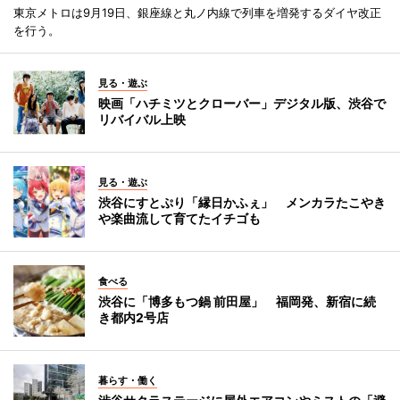
東京メトロは9月19日、銀座線と丸ノ内線で列車を増発するダイヤ改正
を行う。
見る・遊ぶ
映画「ハチミツとクローバー」デジタル版、渋谷で
リバイバル上映
見る・遊ぶ
渋谷にすとぷり「縁日かふぇ」 メンカラたこやき
や楽曲流して育てたイチゴも
食べる
渋谷に「博多もつ鍋 前田屋」 福岡発、新宿に続
き都内2号店
暮らす・働く