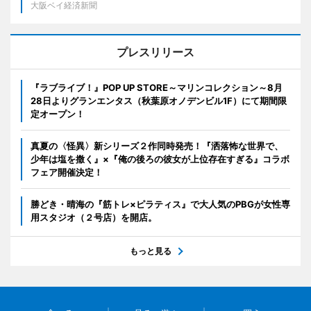
大阪ベイ経済新聞
プレスリリース
『ラブライブ！』POP UP STORE～マリンコレクション～8月
28日よりグランエンタス（秋葉原オノデンビル1F）にて期間限
定オープン！
真夏の〈怪異〉新シリーズ２作同時発売！『洒落怖な世界で、
少年は塩を撒く』×『俺の後ろの彼女が上位存在すぎる』コラボ
フェア開催決定！
勝どき・晴海の『筋トレ×ピラティス』で大人気のPBGが女性専
用スタジオ（２号店）を開店。
もっと見る