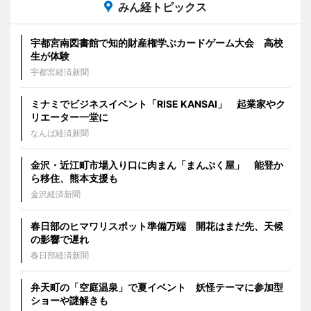
みん経トピックス
宇都宮南図書館で知的財産権学ぶカードゲーム大会 高校
生が体験
宇都宮経済新聞
ミナミでビジネスイベント「RISE KANSAI」 起業家やク
リエーター一堂に
なんば経済新聞
金沢・近江町市場入り口に肉まん「まんぷく屋」 能登か
ら移住、熊本支援も
金沢経済新聞
春日部のヒマワリスポット準備万端 開花はまだ先、天候
の影響で遅れ
春日部経済新聞
弁天町の「空庭温泉」で夏イベント 妖怪テーマに参加型
ショーや謎解きも