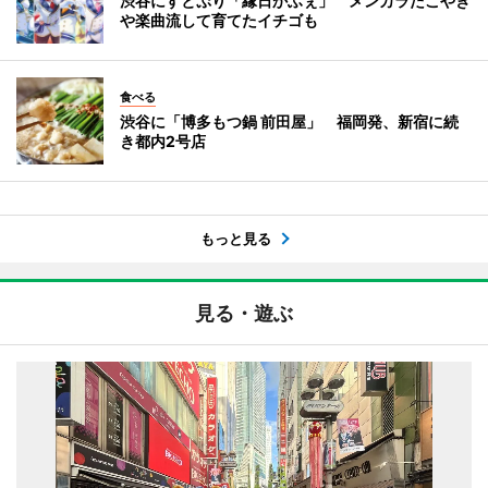
渋谷にすとぷり「縁日かふぇ」 メンカラたこやき
や楽曲流して育てたイチゴも
食べる
渋谷に「博多もつ鍋 前田屋」 福岡発、新宿に続
き都内2号店
もっと見る
見る・遊ぶ