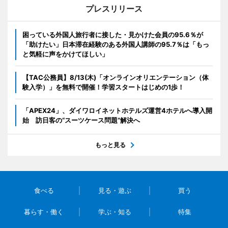
プレスリリース
困っている外国人旅行者に接した・見かけた会員の95.6％が
「助けたい」日本滞在経験のある外国人講師の95.7％は「もっ
と気軽に声をかけてほしい」
【TAC公務員】8/13(木)「オンラインオリエンテーション（体
験入学）」を無料で開催！学習スタートはじめの1歩！
「APEX24」、ダイワロイネットホテルズ運営4ホテルへ導入開
始 訪日客の“スーツケース問題”解決へ
もっと見る
食べる
見る・遊ぶ
買う
暮らす・働く
学ぶ・知る
特集