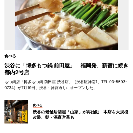
食べる
渋谷に「博多もつ鍋 前田屋」 福岡発、新宿に続き
都内2号店
もつ鍋店「博多もつ鍋 前田屋 渋谷店」（渋谷区神南1、TEL 03-5593-
0734）が7月19日、渋谷・神宮通りにオープンした。
食べる
渋谷の老舗居酒屋「山家」が再始動 本店を大規模
改装、朝・深夜営業も