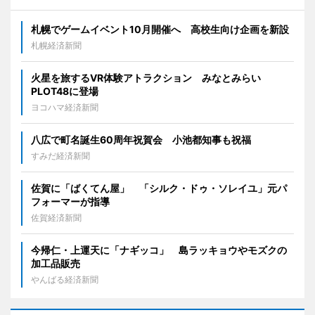
札幌でゲームイベント10月開催へ 高校生向け企画を新設
札幌経済新聞
火星を旅するVR体験アトラクション みなとみらい
PLOT48に登場
ヨコハマ経済新聞
八広で町名誕生60周年祝賀会 小池都知事も祝福
すみだ経済新聞
佐賀に「ばくてん屋」 「シルク・ドゥ・ソレイユ」元パ
フォーマーが指導
佐賀経済新聞
今帰仁・上運天に「ナギッコ」 島ラッキョウやモズクの
加工品販売
やんばる経済新聞