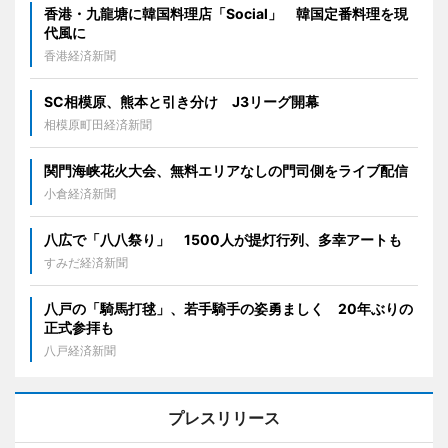
香港・九龍塘に韓国料理店「Social」 韓国定番料理を現
代風に
香港経済新聞
SC相模原、熊本と引き分け J3リーグ開幕
相模原町田経済新聞
関門海峡花火大会、無料エリアなしの門司側をライブ配信
小倉経済新聞
八広で「八八祭り」 1500人が提灯行列、多幸アートも
すみだ経済新聞
八戸の「騎馬打毬」、若手騎手の姿勇ましく 20年ぶりの
正式参拝も
八戸経済新聞
プレスリリース