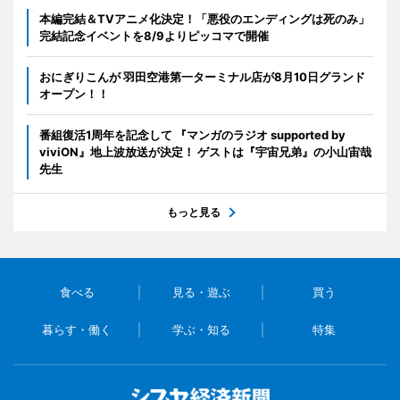
本編完結＆TVアニメ化決定！「悪役のエンディングは死のみ」
完結記念イベントを8/9よりピッコマで開催
おにぎりこんが 羽田空港第一ターミナル店が8月10日グランド
オープン！！
番組復活1周年を記念して 『マンガのラジオ supported by
viviON』地上波放送が決定！ ゲストは『宇宙兄弟』の小山宙哉
先生
もっと見る
食べる
見る・遊ぶ
買う
暮らす・働く
学ぶ・知る
特集