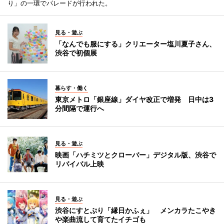
り」の一環でパレードが行われた。
見る・遊ぶ
「なんでも服にする」クリエーター塩川夏子さん、
渋谷で初個展
暮らす・働く
東京メトロ「銀座線」ダイヤ改正で増発 日中は3
分間隔で運行へ
見る・遊ぶ
映画「ハチミツとクローバー」デジタル版、渋谷で
リバイバル上映
見る・遊ぶ
渋谷にすとぷり「縁日かふぇ」 メンカラたこやき
や楽曲流して育てたイチゴも