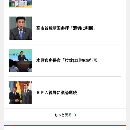
高市首相靖国参拝「適切に判断」
木原官房長官「拉致は現在進行形」
ＥＰＡ視野に議論継続
もっと見る