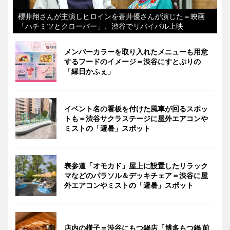
櫻井翔さんが主演しヒロインを蒼井優さんが演じた＝映画
「ハチミツとクローバー」、渋谷でリバイバル上映
メンバーカラーを取り入れたメニューも用意
するフードのイメージ＝渋谷にすとぷりの
「縁日かふぇ」
イベント名の看板を付けた風車が回るスポッ
トも＝渋谷サクラステージに屋外エアコンや
ミストの「避暑」スポット
表参道「オモカド」屋上に設置したリラック
マなどのパラソル＆デッキチェア＝渋谷に屋
外エアコンやミストの「避暑」スポット
店内の様子＝渋谷にもつ鍋店「博多もつ鍋 前