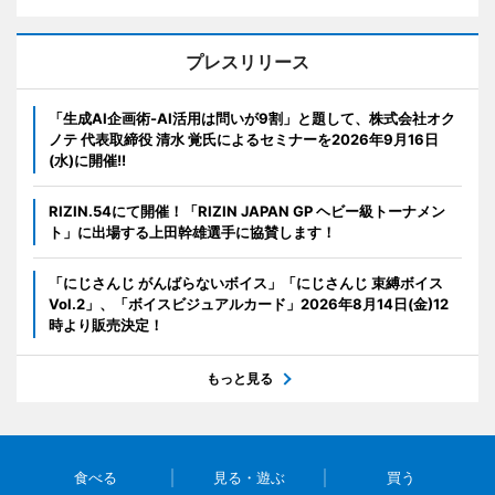
プレスリリース
「生成AI企画術-AI活用は問いが9割」と題して、株式会社オク
ノテ 代表取締役 清水 覚氏によるセミナーを2026年9月16日
(水)に開催!!
RIZIN.54にて開催！「RIZIN JAPAN GP ヘビー級トーナメン
ト」に出場する上田幹雄選手に協賛します！
「にじさんじ がんばらないボイス」「にじさんじ 束縛ボイス
Vol.2」、「ボイスビジュアルカード」2026年8月14日(金)12
時より販売決定！
もっと見る
食べる
見る・遊ぶ
買う