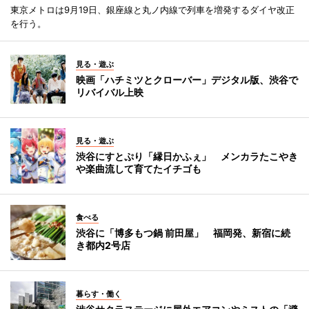
東京メトロは9月19日、銀座線と丸ノ内線で列車を増発するダイヤ改正
を行う。
見る・遊ぶ
映画「ハチミツとクローバー」デジタル版、渋谷で
リバイバル上映
見る・遊ぶ
渋谷にすとぷり「縁日かふぇ」 メンカラたこやき
や楽曲流して育てたイチゴも
食べる
渋谷に「博多もつ鍋 前田屋」 福岡発、新宿に続
き都内2号店
暮らす・働く