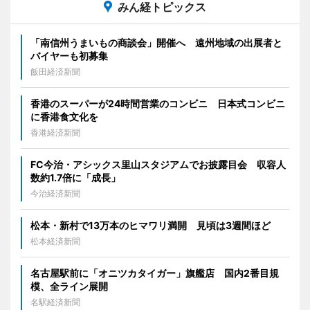
みん経トピックス
「南信州うまいもの商談会」開催へ 遠州地域の出展者と
バイヤーも初募集
飯田経済新聞
香港のスーパーが24時間営業のコンビニ 日本式コンビニ
に香港食文化を
香港経済新聞
FC今治・アシックス里山スタジアムでお披露目会 収容人
数約1.7倍に「成長」
今治経済新聞
松本・新村で13万本のヒマワリ満開 見頃は3週間ほど
松本経済新聞
名古屋駅前に「オニツカタイガー」旗艦店 国内2番目規
模、全ライン展開
名駅経済新聞