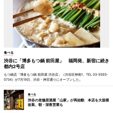
食べる
渋谷に「博多もつ鍋 前田屋」 福岡発、新宿に続き
都内2号店
もつ鍋店「博多もつ鍋 前田屋 渋谷店」（渋谷区神南1、TEL 03-5593-
0734）が7月19日、渋谷・神宮通りにオープンした。
食べる
渋谷の老舗居酒屋「山家」が再始動 本店を大規模
改装、朝・深夜営業も