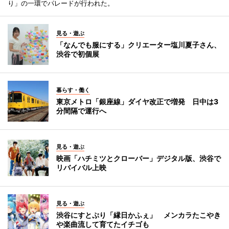
り」の一環でパレードが行われた。
見る・遊ぶ
「なんでも服にする」クリエーター塩川夏子さん、
渋谷で初個展
暮らす・働く
東京メトロ「銀座線」ダイヤ改正で増発 日中は3
分間隔で運行へ
見る・遊ぶ
映画「ハチミツとクローバー」デジタル版、渋谷で
リバイバル上映
見る・遊ぶ
渋谷にすとぷり「縁日かふぇ」 メンカラたこやき
や楽曲流して育てたイチゴも