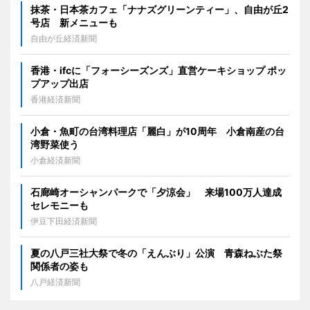
抹茶・日本茶カフェ「ナナズグリーンティー」、自由が丘2
号店 新メニューも
自由が丘経済新聞
香港・ifcに「フォーシーズンズ」直営ケーキショップ ポッ
プアップ出店
香港経済新聞
小倉・魚町の台湾料理店「麗白」が10周年 小倉南産の台
湾野菜使う
小倉経済新聞
石廊崎オーシャンパークで「夕涼会」 来場100万人達成
セレモニーも
伊豆下田経済新聞
夏の八戸三社大祭で冬の「えんぶり」公演 青森ねぶた祭
関係者の姿も
八戸経済新聞