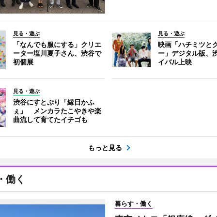
見る・遊ぶ
見る・遊ぶ
「なんでも服にする」クリエ
映画「ハチミツと
ーター塩川夏子さん、渋谷で
ー」デジタル版、
初個展
イバル上映
見る・遊ぶ
渋谷にすとぷり「縁日かふ
ぇ」 メンカラたこやきや楽
曲流して育てたイチゴも
もっと見る
・働く
暮らす・働く