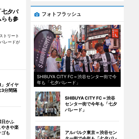
「七夕パ
フォトフラッシュ
ムらも参
ストリート
でパレードが
SHIBUYA CITY FC＝渋谷センター街で今
年も「七夕パレード」
線」ダイヤ
は3分間隔
SHIBUYA CITY FC＝渋谷
センター街で今年も「七夕
パレード」
縁日かふ
こやきや楽
アルバルク東京＝渋谷セン
チゴも
ター街で今年も「七夕パレ