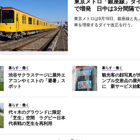
東京メトロ「銀座線」ダ
で増発 日中は3分間隔で
東京メトロは9月19日、銀座線と丸
車を増発するダイヤ改正を行う。
暮らす・働く
暮らす・働く
渋谷サクラステージに屋外エ
観光客の顔写真が
アコンやミストの「避暑」ス
ンブル交差点の屋
ポット
に 新サービス始
暮らす・働く
代々木のグラウンドに限定
「芝生」空間 ラグビー日本
代表戦の芝生を再利用