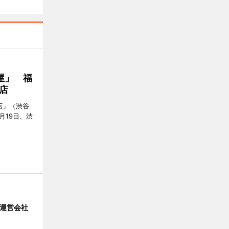
屋」 福
店
店」（渋谷
7月19日、渋
」 運営会社