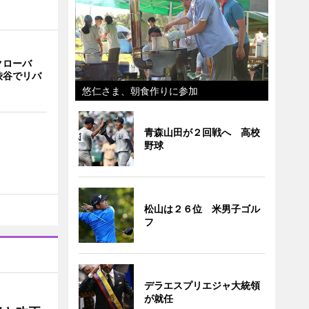
クローバ
渋谷でリバ
悠仁さま、朝食作りに参加
青森山田が２回戦へ 高校
野球
松山は２６位 米男子ゴル
フ
デラエスプリエジャ大統領
が就任