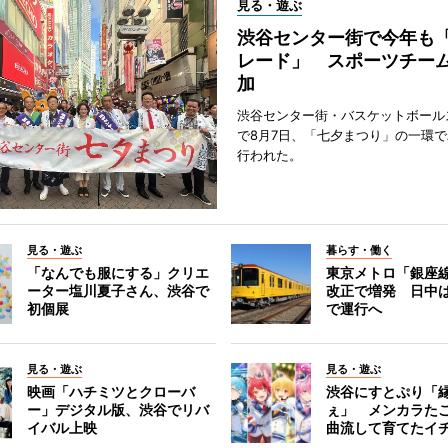
見る・遊ぶ
渋谷センター街で今年も
レード」 スポーツチー
加
渋谷センター街・バスケットボール
で8月7日、「七夕まつり」の一環
行われた。
見る・遊ぶ
暮らす・働く
「なんでも服にする」クリエ
東京メトロ「銀座
ーター塩川夏子さん、渋谷で
改正で増発 日中
初個展
で運行へ
見る・遊ぶ
見る・遊ぶ
映画「ハチミツとクローバ
渋谷にすとぷり「
ー」デジタル版、渋谷でリバ
ぇ」 メンカラた
イバル上映
曲流して育てたイ