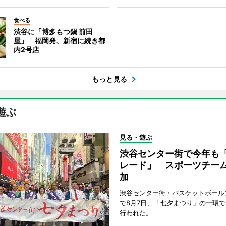
食べる
渋谷に「博多もつ鍋 前田
屋」 福岡発、新宿に続き都
内2号店
もっと見る
遊ぶ
見る・遊ぶ
渋谷センター街で今年も
レード」 スポーツチー
加
渋谷センター街・バスケットボール
で8月7日、「七夕まつり」の一環
行われた。