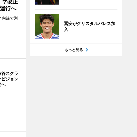
イヤ改正
運行へ
ノ内線で列
冨安がクリスタルパレス加
入
もっと見る
渋谷スクラ
外ビジョン
動へ