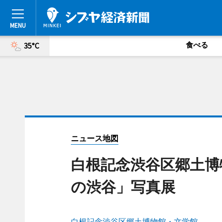
食べる
35°C
ニュース地図
白根記念渋谷区郷土博
の渋谷」写真展
白根記念渋谷区郷土博物館・文学館