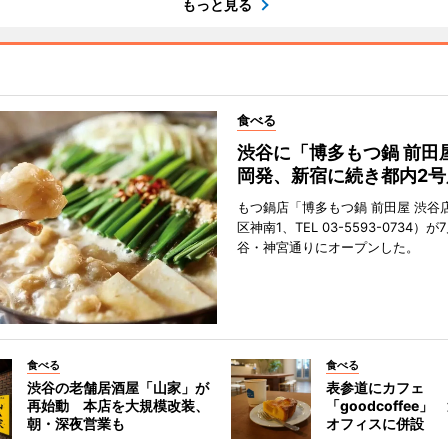
もっと見る
食べる
渋谷に「博多もつ鍋 前田
岡発、新宿に続き都内2号
もつ鍋店「博多もつ鍋 前田屋 渋谷
区神南1、TEL 03-5593-0734）が
谷・神宮通りにオープンした。
食べる
食べる
渋谷の老舗居酒屋「山家」が
表参道にカフェ
再始動 本店を大規模改装、
「goodcoffee
朝・深夜営業も
オフィスに併設