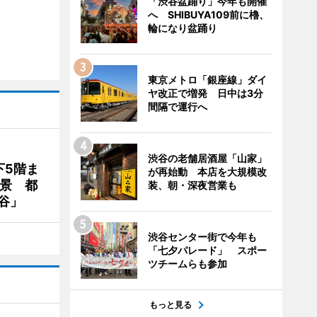
「渋谷盆踊り」今年も開催
へ SHIBUYA109前に櫓、
輪になり盆踊り
東京メトロ「銀座線」ダイ
ヤ改正で増発 日中は3分
間隔で運行へ
渋谷の老舗居酒屋「山家」
下5階ま
が再始動 本店を大規模改
夜景 都
装、朝・深夜営業も
谷」
渋谷センター街で今年も
「七夕パレード」 スポー
ツチームらも参加
もっと見る