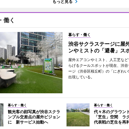
もっと見る
・働く
暮らす・働く
渋谷サクラステージに屋
ンやミストの「避暑」ス
屋外エアコンやミスト、人工芝など
らげるクールスポットが現在、渋谷
ージ（渋谷区桜丘町）の「にぎわいS
出現している。
暮らす・働く
暮らす・働く
観光客の顔写真が渋谷スクラ
代々木のグラウン
ンブル交差点の屋外ビジョン
「芝生」空間 ラ
に 新サービス始動へ
代表戦の芝生を再