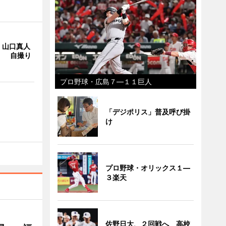
・山口真人
Y」 自撮り
プロ野球・広島７―１１巨人
「デジポリス」普及呼び掛
け
プロ野球・オリックス１―
３楽天
佐野日大、２回戦へ 高校