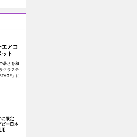
外エアコ
ポット
で暑さを和
サクラステ
TAGE」に
ドに限定
グビー日本
利用