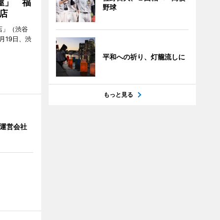
屋」 福
野球
店
店」（渋谷
7月19日、渋
平和への祈り、灯籠流しに
もっと見る
」 運営会社