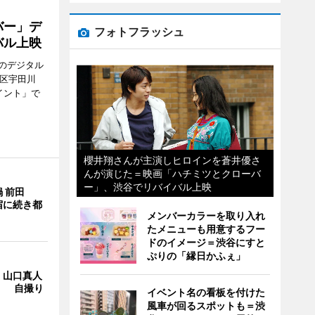
バー」デ
フォトフラッシュ
バル上映
のデジタル
谷区宇田川
イント」で
櫻井翔さんが主演しヒロインを蒼井優さ
んが演じた＝映画「ハチミツとクローバ
ー」、渋谷でリバイバル上映
 前田
宿に続き都
メンバーカラーを取り入れ
たメニューも用意するフー
ドのイメージ＝渋谷にすと
ぷりの「縁日かふぇ」
・山口真人
Y」 自撮り
イベント名の看板を付けた
風車が回るスポットも＝渋