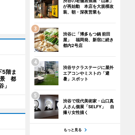
渋谷の老舗居酒屋「山家」
が再始動 本店を大規模改
装、朝・深夜営業も
渋谷に「博多もつ鍋 前田
屋」 福岡発、新宿に続き
都内2号店
渋谷サクラステージに屋外
下5階ま
エアコンやミストの「避
夜景 都
暑」スポット
谷」
渋谷で現代美術家・山口真
人さん個展「SELFY」 自
撮り女性描く
もっと見る