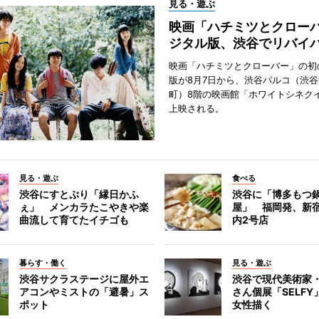
見る・遊ぶ
映画「ハチミツとクロー
ジタル版、渋谷でリバイ
映画「ハチミツとクローバー」の初
版が8月7日から、渋谷パルコ（渋
町）8階の映画館「ホワイトシネク
上映される。
見る・遊ぶ
食べる
渋谷にすとぷり「縁日かふ
渋谷に「博多もつ鍋
ぇ」 メンカラたこやきや楽
屋」 福岡発、新
曲流して育てたイチゴも
内2号店
暮らす・働く
見る・遊ぶ
渋谷サクラステージに屋外エ
渋谷で現代美術家
アコンやミストの「避暑」ス
さん個展「SELF
ポット
女性描く