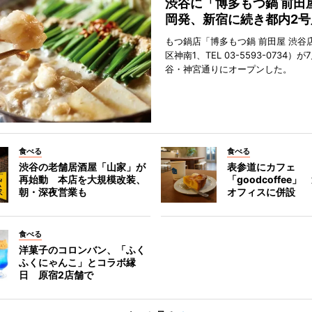
渋谷に「博多もつ鍋 前田
岡発、新宿に続き都内2号
もつ鍋店「博多もつ鍋 前田屋 渋谷
区神南1、TEL 03-5593-0734）が
谷・神宮通りにオープンした。
食べる
食べる
渋谷の老舗居酒屋「山家」が
表参道にカフェ
再始動 本店を大規模改装、
「goodcoffee
朝・深夜営業も
オフィスに併設
食べる
洋菓子のコロンバン、「ふく
ふくにゃんこ」とコラボ縁
日 原宿2店舗で