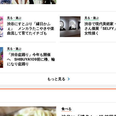
見る・遊ぶ
見る・遊ぶ
渋谷にすとぷり「縁日かふ
渋谷で現代美術家
ぇ」 メンカラたこやきや楽
さん個展「SELF
曲流して育てたイチゴも
女性描く
見る・遊ぶ
「渋谷盆踊り」今年も開催
へ SHIBUYA109前に櫓、輪
になり盆踊り
もっと見る
食べる