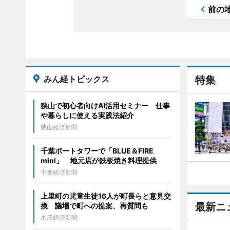
前の
みん経トピックス
特集
狭山で初心者向けAI活用セミナー 仕事
や暮らしに使える実践法紹介
狭山経済新聞
千葉ポートタワーで「BLUE＆FIRE
mini」 地元店が鉄板焼き料理提供
千葉経済新聞
上里町の児童生徒16人が町長らと意見交
最新ニ
換 議場で町への提案、再質問も
本庄経済新聞