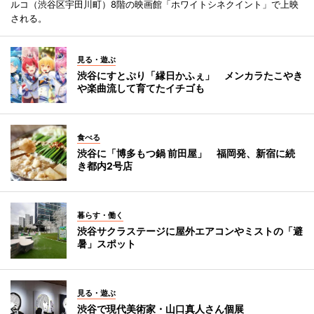
ルコ（渋谷区宇田川町）8階の映画館「ホワイトシネクイント」で上映
される。
見る・遊ぶ
渋谷にすとぷり「縁日かふぇ」 メンカラたこやき
や楽曲流して育てたイチゴも
食べる
渋谷に「博多もつ鍋 前田屋」 福岡発、新宿に続
き都内2号店
暮らす・働く
渋谷サクラステージに屋外エアコンやミストの「避
暑」スポット
見る・遊ぶ
渋谷で現代美術家・山口真人さん個展