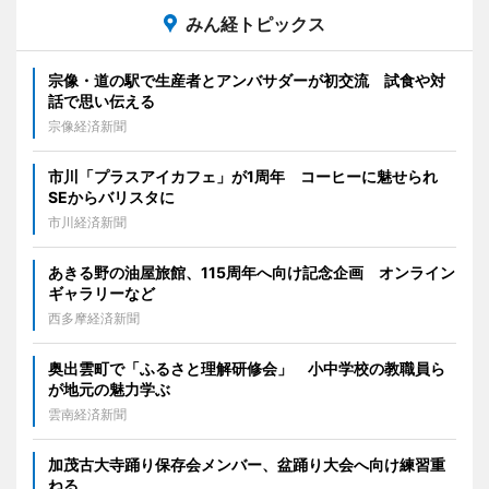
みん経トピックス
宗像・道の駅で生産者とアンバサダーが初交流 試食や対
話で思い伝える
宗像経済新聞
市川「プラスアイカフェ」が1周年 コーヒーに魅せられ
SEからバリスタに
市川経済新聞
あきる野の油屋旅館、115周年へ向け記念企画 オンライン
ギャラリーなど
西多摩経済新聞
奥出雲町で「ふるさと理解研修会」 小中学校の教職員ら
が地元の魅力学ぶ
雲南経済新聞
加茂古大寺踊り保存会メンバー、盆踊り大会へ向け練習重
ねる