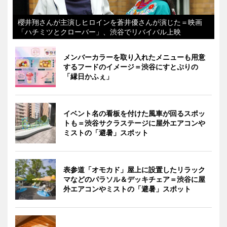
櫻井翔さんが主演しヒロインを蒼井優さんが演じた＝映画
「ハチミツとクローバー」、渋谷でリバイバル上映
メンバーカラーを取り入れたメニューも用意
するフードのイメージ＝渋谷にすとぷりの
「縁日かふぇ」
イベント名の看板を付けた風車が回るスポッ
トも＝渋谷サクラステージに屋外エアコンや
ミストの「避暑」スポット
表参道「オモカド」屋上に設置したリラック
マなどのパラソル＆デッキチェア＝渋谷に屋
外エアコンやミストの「避暑」スポット