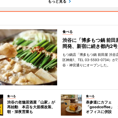
もっと見る
食べる
渋谷に「博多もつ鍋 前田
岡発、新宿に続き都内2号
もつ鍋店「博多もつ鍋 前田屋 渋谷
区神南1、TEL 03-5593-0734）が
谷・神宮通りにオープンした。
食べる
食べる
渋谷の老舗居酒屋「山家」が
表参道にカフェ
再始動 本店を大規模改装、
「goodcoffee
朝・深夜営業も
オフィスに併設