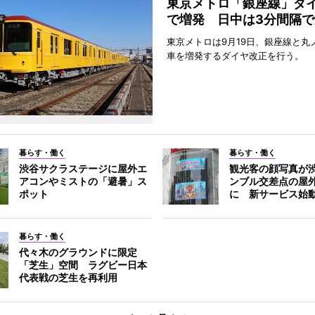
東京メトロ「銀座線」ダ
で増発 日中は3分間隔で
東京メトロは9月19日、銀座線と丸
車を増発するダイヤ改正を行う。
暮らす・働く
暮らす・働く
渋谷サクラステージに屋外エ
観光客の顔写真が
アコンやミストの「避暑」ス
ンブル交差点の屋
ポット
に 新サービス始
暮らす・働く
代々木のグラウンドに限定
「芝生」空間 ラグビー日本
代表戦の芝生を再利用