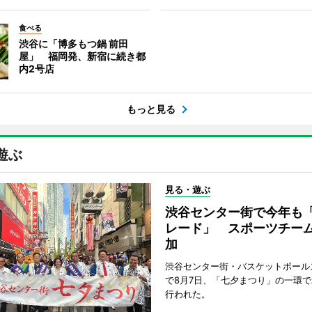
食べる
渋谷に「博多もつ鍋 前田
屋」 福岡発、新宿に続き都
内2号店
もっと見る
遊ぶ
見る・遊ぶ
渋谷センター街で今年も
レード」 スポーツチー
加
渋谷センター街・バスケットボール
で8月7日、「七夕まつり」の一環
行われた。