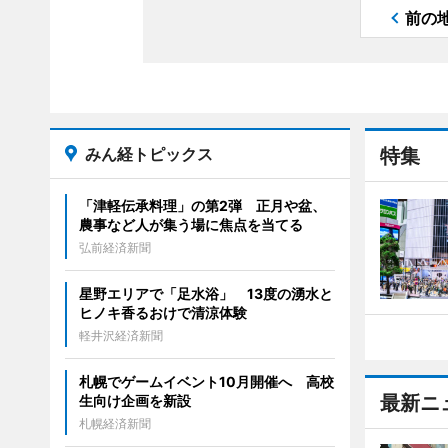
前の
みん経トピックス
特集
「津軽伝承料理」の第2弾 正月や盆、
農事など人が集う場に焦点を当てる
弘前経済新聞
星野エリアで「足水浴」 13度の湧水と
ヒノキ香るおけで清涼体験
軽井沢経済新聞
札幌でゲームイベント10月開催へ 高校
最新ニ
生向け企画を新設
札幌経済新聞