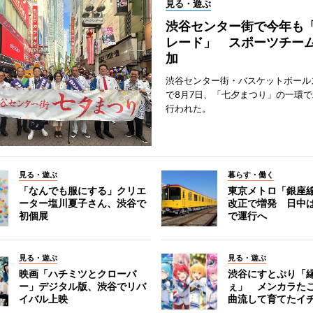
見る・遊ぶ
渋谷センター街で今年も
レード」 スポーツチー
加
渋谷センター街・バスケットボール
で8月7日、「七夕まつり」の一環
行われた。
見る・遊ぶ
暮らす・働く
「なんでも服にする」クリエ
東京メトロ「銀座
ーター塩川夏子さん、渋谷で
改正で増発 日中
初個展
で運行へ
見る・遊ぶ
見る・遊ぶ
映画「ハチミツとクローバ
渋谷にすとぷり「
ー」デジタル版、渋谷でリバ
ぇ」 メンカラた
イバル上映
曲流して育てたイ