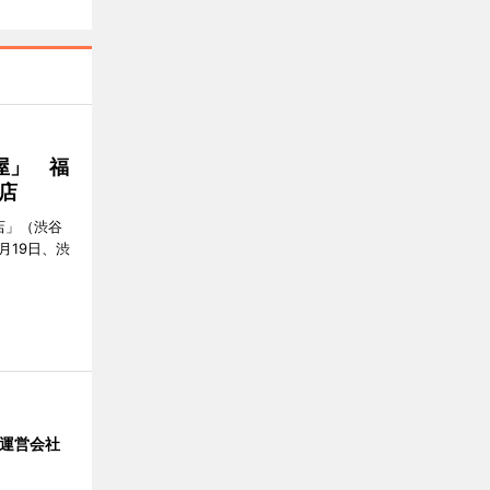
屋」 福
店
店」（渋谷
7月19日、渋
」 運営会社