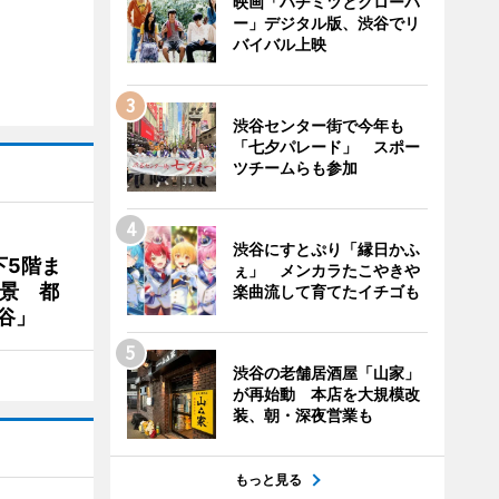
映画「ハチミツとクローバ
ー」デジタル版、渋谷でリ
バイバル上映
渋谷センター街で今年も
「七夕パレード」 スポー
ツチームらも参加
渋谷にすとぷり「縁日かふ
下5階ま
ぇ」 メンカラたこやきや
夜景 都
楽曲流して育てたイチゴも
谷」
渋谷の老舗居酒屋「山家」
が再始動 本店を大規模改
装、朝・深夜営業も
もっと見る