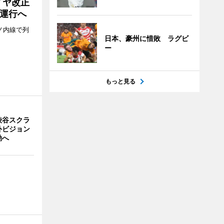
イヤ改正
運行へ
ノ内線で列
日本、豪州に惜敗 ラグビ
ー
もっと見る
渋谷スクラ
外ビジョン
動へ