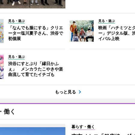
見る・遊ぶ
見る・遊ぶ
「なんでも服にする」クリエ
映画「ハチミツと
ーター塩川夏子さん、渋谷で
ー」デジタル版、
初個展
イバル上映
見る・遊ぶ
渋谷にすとぷり「縁日かふ
ぇ」 メンカラたこやきや楽
曲流して育てたイチゴも
もっと見る
・働く
暮らす・働く