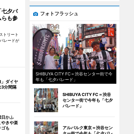
「七夕パ
フォトフラッシュ
ムらも参
ストリート
でパレードが
SHIBUYA CITY FC＝渋谷センター街で今
年も「七夕パレード」
線」ダイヤ
は3分間隔
SHIBUYA CITY FC＝渋谷
センター街で今年も「七夕
パレード」
縁日かふ
こやきや楽
アルバルク東京＝渋谷セン
チゴも
ター街で今年も「七夕パレ