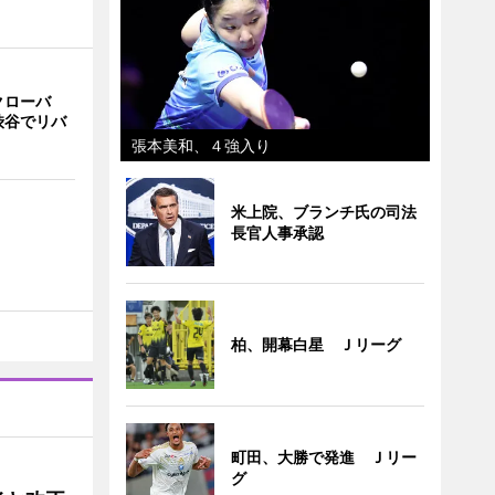
クローバ
渋谷でリバ
張本美和、４強入り
米上院、ブランチ氏の司法
長官人事承認
柏、開幕白星 Ｊリーグ
町田、大勝で発進 Ｊリー
グ