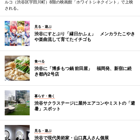
ルコ（渋谷区宇田川町）8階の映画館「ホワイトシネクイント」で上映
される。
見る・遊ぶ
渋谷にすとぷり「縁日かふぇ」 メンカラたこやき
や楽曲流して育てたイチゴも
食べる
渋谷に「博多もつ鍋 前田屋」 福岡発、新宿に続
き都内2号店
暮らす・働く
渋谷サクラステージに屋外エアコンやミストの「避
暑」スポット
見る・遊ぶ
渋谷で現代美術家・山口真人さん個展