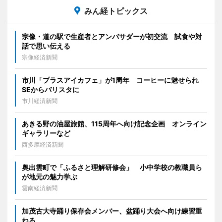
みん経トピックス
宗像・道の駅で生産者とアンバサダーが初交流 試食や対
話で思い伝える
宗像経済新聞
市川「プラスアイカフェ」が1周年 コーヒーに魅せられ
SEからバリスタに
市川経済新聞
あきる野の油屋旅館、115周年へ向け記念企画 オンライン
ギャラリーなど
西多摩経済新聞
奥出雲町で「ふるさと理解研修会」 小中学校の教職員ら
が地元の魅力学ぶ
雲南経済新聞
加茂古大寺踊り保存会メンバー、盆踊り大会へ向け練習重
ねる