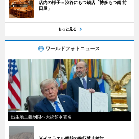
店内の様子＝渋谷にもつ鍋店「博多もつ鍋 前
田屋」
もっと見る
ワールドフォトニュース
出生地主義制限へ大統領令署名
米イスラエル船舶の航行禁止検討