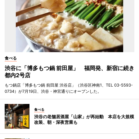
食べる
渋谷に「博多もつ鍋 前田屋」 福岡発、新宿に続き
都内2号店
もつ鍋店「博多もつ鍋 前田屋 渋谷店」（渋谷区神南1、TEL 03-5593-
0734）が7月19日、渋谷・神宮通りにオープンした。
食べる
渋谷の老舗居酒屋「山家」が再始動 本店を大規模
改装、朝・深夜営業も