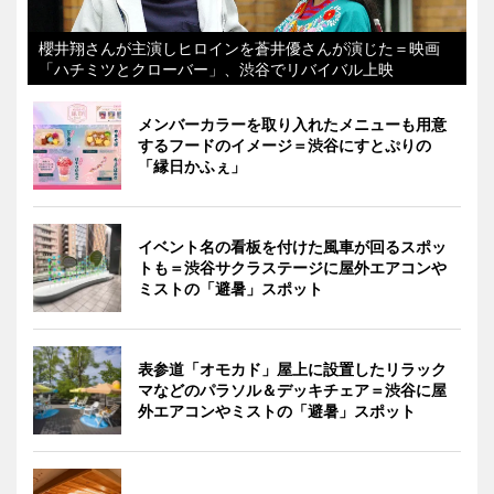
櫻井翔さんが主演しヒロインを蒼井優さんが演じた＝映画
「ハチミツとクローバー」、渋谷でリバイバル上映
メンバーカラーを取り入れたメニューも用意
するフードのイメージ＝渋谷にすとぷりの
「縁日かふぇ」
イベント名の看板を付けた風車が回るスポッ
トも＝渋谷サクラステージに屋外エアコンや
ミストの「避暑」スポット
表参道「オモカド」屋上に設置したリラック
マなどのパラソル＆デッキチェア＝渋谷に屋
外エアコンやミストの「避暑」スポット