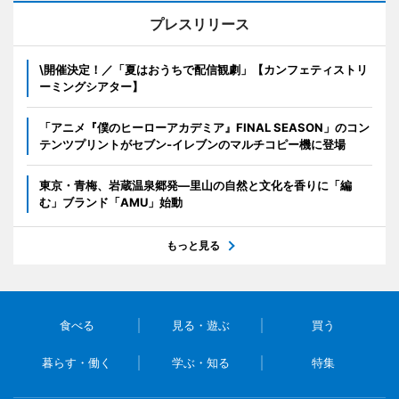
プレスリリース
\開催決定！／「夏はおうちで配信観劇」【カンフェティストリ
ーミングシアター】
「アニメ『僕のヒーローアカデミア』FINAL SEASON」のコン
テンツプリントがセブン‐イレブンのマルチコピー機に登場
東京・青梅、岩蔵温泉郷発―里山の自然と文化を香りに「編
む」ブランド「AMU」始動
もっと見る
食べる
見る・遊ぶ
買う
暮らす・働く
学ぶ・知る
特集