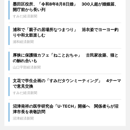
墨田区役所、「令和8年8月8日婚」 300人超が婚姻届、
開庁前から長い列
すみだ経済新聞
浦和で「親子の居場所なつまつり」 浴衣姿でヨーヨー釣
りや和太鼓楽しむ
浦和経済新聞
厚狭に保護猫カフェ「ねことおちゃ」 古民家改築、猫と
の触れ合いも
山口宇部経済新聞
文花で学生企画の「すみだタウンミーティング」 4テーマ
で意見交換
すみだ経済新聞
沼津発祥の医学研究会「U-TECH」開催へ 関係者らが沼
津市長を表敬訪問
沼津経済新聞