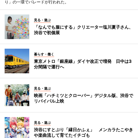
り」の一環でパレードが行われた。
見る・遊ぶ
「なんでも服にする」クリエーター塩川夏子さん、
渋谷で初個展
暮らす・働く
東京メトロ「銀座線」ダイヤ改正で増発 日中は3
分間隔で運行へ
見る・遊ぶ
映画「ハチミツとクローバー」デジタル版、渋谷で
リバイバル上映
見る・遊ぶ
渋谷にすとぷり「縁日かふぇ」 メンカラたこやき
や楽曲流して育てたイチゴも