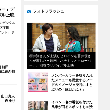
バー」デ
フォトフラッシュ
バル上映
のデジタル
谷区宇田川
イント」で
櫻井翔さんが主演しヒロインを蒼井優さ
んが演じた＝映画「ハチミツとクローバ
ー」、渋谷でリバイバル上映
 前田
宿に続き都
メンバーカラーを取り入れ
たメニューも用意するフー
ドのイメージ＝渋谷にすと
ぷりの「縁日かふぇ」
・山口真人
Y」 自撮り
イベント名の看板を付けた
風車が回るスポットも＝渋