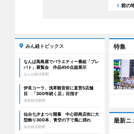
前の
みん経トピックス
特集
なんば高島屋でバラエティー番組「プレ
バト」展覧会 作品450点超展示
なんば経済新聞
伊良コーラ、浅草観音前に直営5店舗
目 「300年続く店」目指す
浅草経済新聞
仙台七夕まつり開幕 中心部商店街に大
最新ニ
型飾り300本、青空の下で風に揺れ
仙台経済新聞