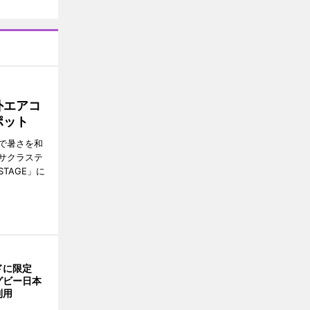
外エアコ
ポット
で暑さを和
サクラステ
TAGE」に
ドに限定
グビー日本
利用