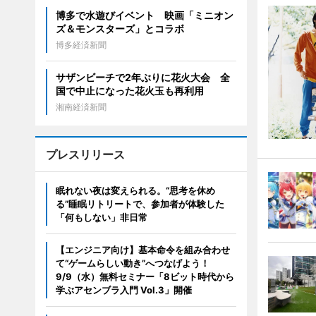
博多で水遊びイベント 映画「ミニオン
ズ＆モンスターズ」とコラボ
博多経済新聞
サザンビーチで2年ぶりに花火大会 全
国で中止になった花火玉も再利用
湘南経済新聞
プレスリリース
眠れない夜は変えられる。“思考を休め
る”睡眠リトリートで、参加者が体験した
「何もしない」非日常
【エンジニア向け】基本命令を組み合わせ
て“ゲームらしい動き”へつなげよう！
9/9（水）無料セミナー「8ビット時代から
学ぶアセンブラ入門 Vol.3」開催