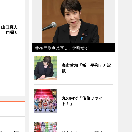
・山口真人
Y」 自撮り
非核三原則見直し、予断せず
高市首相「祈 平和」と記
帳
丸の内で「倍倍ファイ
ト！」