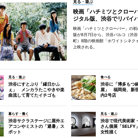
見る・遊ぶ
映画「ハチミツとクロー
ジタル版、渋谷でリバイ
映画「ハチミツとクローバー」の初
版が8月7日から、渋谷パルコ（渋
町）8階の映画館「ホワイトシネク
上映される。
見る・遊ぶ
食べる
渋谷にすとぷり「縁日かふ
渋谷に「博多もつ鍋
ぇ」 メンカラたこやきや楽
屋」 福岡発、新
曲流して育てたイチゴも
内2号店
暮らす・働く
見る・遊ぶ
渋谷サクラステージに屋外エ
渋谷で現代美術家
アコンやミストの「避暑」ス
さん個展「SELF
ポット
女性描く