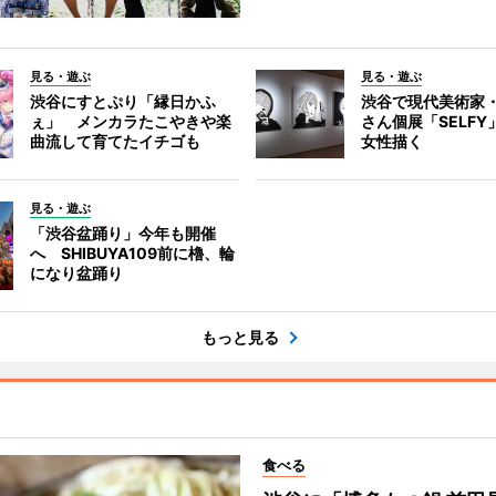
見る・遊ぶ
見る・遊ぶ
渋谷にすとぷり「縁日かふ
渋谷で現代美術家
ぇ」 メンカラたこやきや楽
さん個展「SELF
曲流して育てたイチゴも
女性描く
見る・遊ぶ
「渋谷盆踊り」今年も開催
へ SHIBUYA109前に櫓、輪
になり盆踊り
もっと見る
食べる