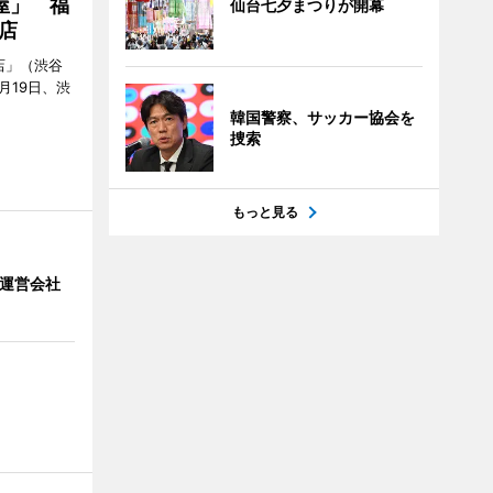
屋」 福
仙台七夕まつりが開幕
店
店」（渋谷
7月19日、渋
韓国警察、サッカー協会を
捜索
もっと見る
」 運営会社