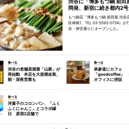
渋谷に「博多もつ鍋 前田
岡発、新宿に続き都内2号
もつ鍋店「博多もつ鍋 前田屋 渋谷
区神南1、TEL 03-5593-0734）が
谷・神宮通りにオープンした。
食べる
食べる
渋谷の老舗居酒屋「山家」が
表参道にカフェ
再始動 本店を大規模改装、
「goodcoffee
朝・深夜営業も
オフィスに併設
食べる
洋菓子のコロンバン、「ふく
ふくにゃんこ」とコラボ縁
日 原宿2店舗で