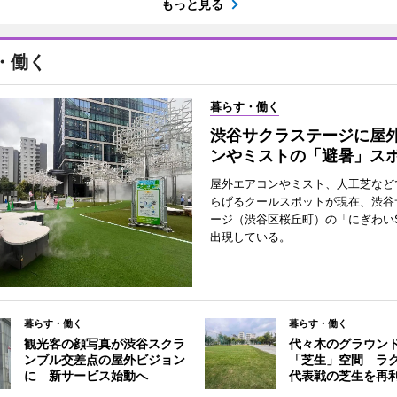
もっと見る
・働く
暮らす・働く
渋谷サクラステージに屋
ンやミストの「避暑」ス
屋外エアコンやミスト、人工芝など
らげるクールスポットが現在、渋谷
ージ（渋谷区桜丘町）の「にぎわいS
出現している。
暮らす・働く
暮らす・働く
観光客の顔写真が渋谷スクラ
代々木のグラウン
ンブル交差点の屋外ビジョン
「芝生」空間 ラ
に 新サービス始動へ
代表戦の芝生を再