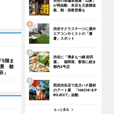
渋谷の老舗居酒屋「山家」
が再始動 本店を大規模改
装、朝・深夜営業も
渋谷サクラステージに屋外
エアコンやミストの「避
暑」スポット
渋谷に「博多もつ鍋 前田
下5階ま
屋」 福岡発、新宿に続き
夜景 都
都内2号店
谷」
西武渋谷店で忠犬ハチ題材
のアート展 「HACHI-8 P
ROJECT」始動
もっと見る