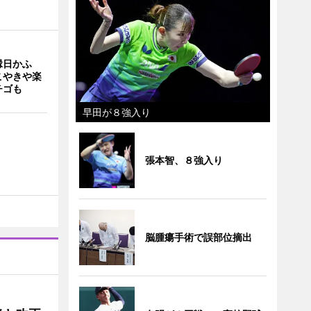
縁日かふ
こやきや楽
チゴも
早田が８強入り
張本智、８強入り
脳腫瘍手術で誤部位摘出