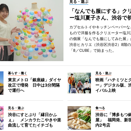
見る・遊ぶ
「なんでも服にする」ク
ー塩川夏子さん、渋谷で
カプセルトイやキッチンペーパーな
もので洋服を作るクリエーター塩川
の個展「なんでも服にしてみた展」
渋谷ヒカリエ（渋谷区渋谷2）8階
「8／CUBE」で始まった。
暮らす・働く
見る・遊ぶ
東京メトロ「銀座線」ダイヤ
映画「ハチミツと
改正で増発 日中は3分間隔
ー」デジタル版、
で運行へ
イバル上映
見る・遊ぶ
食べる
渋谷にすとぷり「縁日かふ
渋谷に「博多もつ鍋
ぇ」 メンカラたこやきや楽
屋」 福岡発、新
曲流して育てたイチゴも
内2号店