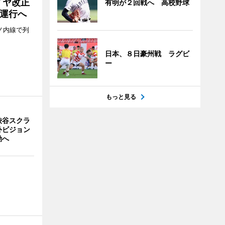
イヤ改正
有明が２回戦へ 高校野球
運行へ
ノ内線で列
日本、８日豪州戦 ラグビ
ー
もっと見る
渋谷スクラ
外ビジョン
動へ