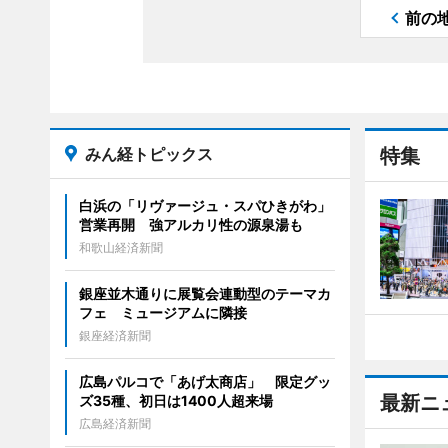
前の
みん経トピックス
特集
白浜の「リヴァージュ・スパひきがわ」
営業再開 強アルカリ性の源泉湯も
和歌山経済新聞
銀座並木通りに展覧会連動型のテーマカ
フェ ミュージアムに隣接
銀座経済新聞
広島パルコで「あげ太商店」 限定グッ
最新ニ
ズ35種、初日は1400人超来場
広島経済新聞