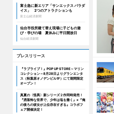
富士急に新エリア「サンエックス パラダ
イス」 2つのアトラクションも
富士山経済新聞
仙台市役所建て替え現場に子どもの遊
び・学びの場 夏休みに平日開放日
仙台経済新聞
プレスリリース
『ラブライブ！』POP UP STORE～マリン
コレクション～8月28日よりグランエンタ
ス（秋葉原オノデンビル1F）にて期間限定
オープン！
真夏の〈怪異〉新シリーズ２作同時発売！
『洒落怖な世界で、少年は塩を撒く』×『俺
の後ろの彼女が上位存在すぎる』コラボフ
ェア開催決定！