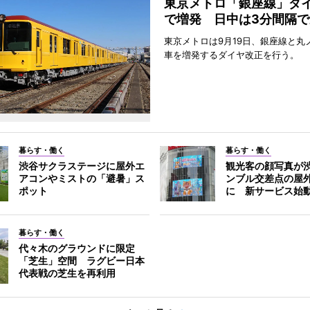
東京メトロ「銀座線」ダ
で増発 日中は3分間隔で
東京メトロは9月19日、銀座線と丸
車を増発するダイヤ改正を行う。
暮らす・働く
暮らす・働く
渋谷サクラステージに屋外エ
観光客の顔写真が
アコンやミストの「避暑」ス
ンブル交差点の屋
ポット
に 新サービス始
暮らす・働く
代々木のグラウンドに限定
「芝生」空間 ラグビー日本
代表戦の芝生を再利用