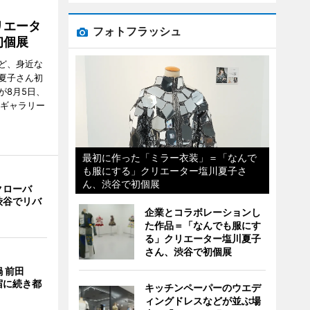
リエータ
フォトフラッシュ
初個展
ど、身近な
夏子さん初
が8月5日、
のギャラリー
最初に作った「ミラー衣装」＝「なんで
も服にする」クリエーター塩川夏子さ
ん、渋谷で初個展
クローバ
渋谷でリバ
企業とコラボレーションし
た作品＝「なんでも服にす
る」クリエーター塩川夏子
さん、渋谷で初個展
 前田
宿に続き都
キッチンペーパーのウエデ
ィングドレスなどが並ぶ場