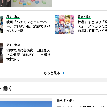
見る・遊ぶ
見る・遊ぶ
映画「ハチミツとクローバ
渋谷にすとぷり「
ー」デジタル版、渋谷でリバ
ぇ」 メンカラた
イバル上映
曲流して育てたイ
見る・遊ぶ
渋谷で現代美術家・山口真人
さん個展「SELFY」 自撮り
女性描く
もっと見る
・働く
暮らす・働く