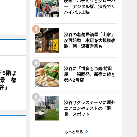
映画「ハチミツとクローバ
ー」デジタル版、渋谷でリ
バイバル上映
渋谷の老舗居酒屋「山家」
が再始動 本店を大規模改
装、朝・深夜営業も
渋谷に「博多もつ鍋 前田
下5階ま
屋」 福岡発、新宿に続き
夜景 都
都内2号店
谷」
渋谷サクラステージに屋外
エアコンやミストの「避
暑」スポット
もっと見る