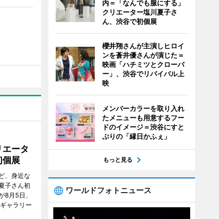
内＝「なんでも服にする」
クリエーター塩川夏子さ
ん、渋谷で初個展
櫻井翔さんが主演しヒロイ
ンを蒼井優さんが演じた＝
映画「ハチミツとクローバ
ー」、渋谷でリバイバル上
映
メンバーカラーを取り入れ
たメニューも用意するフー
ドのイメージ＝渋谷にすと
ぷりの「縁日かふぇ」
リエータ
初個展
もっと見る
ど、身近な
夏子さん初
ワールドフォトニュース
が8月5日、
のギャラリー