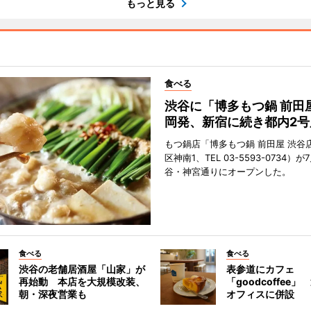
もっと見る
食べる
渋谷に「博多もつ鍋 前田
岡発、新宿に続き都内2号
もつ鍋店「博多もつ鍋 前田屋 渋谷
区神南1、TEL 03-5593-0734）が
谷・神宮通りにオープンした。
食べる
食べる
渋谷の老舗居酒屋「山家」が
表参道にカフェ
再始動 本店を大規模改装、
「goodcoffee
朝・深夜営業も
オフィスに併設