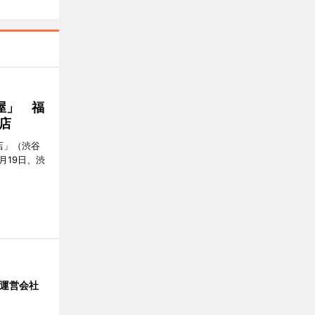
屋」 福
店
店」（渋谷
7月19日、渋
」 運営会社