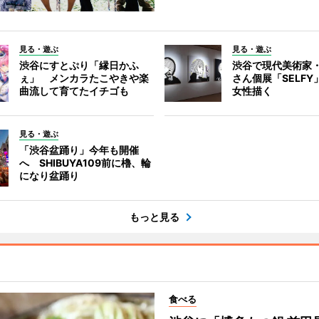
見る・遊ぶ
見る・遊ぶ
渋谷にすとぷり「縁日かふ
渋谷で現代美術家
ぇ」 メンカラたこやきや楽
さん個展「SELF
曲流して育てたイチゴも
女性描く
見る・遊ぶ
「渋谷盆踊り」今年も開催
へ SHIBUYA109前に櫓、輪
になり盆踊り
もっと見る
食べる