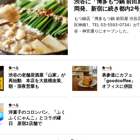
渋谷に「博多もつ鍋 前田
岡発、新宿に続き都内2号
もつ鍋店「博多もつ鍋 前田屋 渋谷
区神南1、TEL 03-5593-0734）が
谷・神宮通りにオープンした。
食べる
食べる
渋谷の老舗居酒屋「山家」が
表参道にカフェ
再始動 本店を大規模改装、
「goodcoffee
朝・深夜営業も
オフィスに併設
食べる
洋菓子のコロンバン、「ふく
ふくにゃんこ」とコラボ縁
日 原宿2店舗で