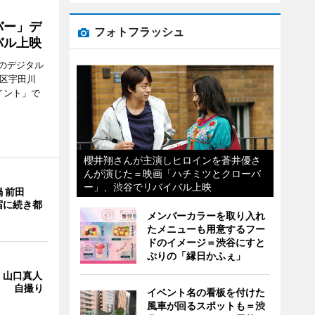
バー」デ
フォトフラッシュ
バル上映
のデジタル
谷区宇田川
イント」で
櫻井翔さんが主演しヒロインを蒼井優さ
んが演じた＝映画「ハチミツとクローバ
ー」、渋谷でリバイバル上映
 前田
宿に続き都
メンバーカラーを取り入れ
たメニューも用意するフー
ドのイメージ＝渋谷にすと
ぷりの「縁日かふぇ」
・山口真人
Y」 自撮り
イベント名の看板を付けた
風車が回るスポットも＝渋