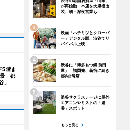
渋谷の老舗居酒屋「山家」
が再始動 本店を大規模改
装、朝・深夜営業も
映画「ハチミツとクローバ
ー」デジタル版、渋谷でリ
バイバル上映
渋谷に「博多もつ鍋 前田
下5階ま
屋」 福岡発、新宿に続き
夜景 都
都内2号店
谷」
渋谷サクラステージに屋外
エアコンやミストの「避
暑」スポット
もっと見る