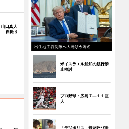
・山口真人
Y」 自撮り
出生地主義制限へ大統領令署名
米イスラエル船舶の航行禁
止検討
プロ野球・広島７―１１巨
人
「デジポリス」普及呼び掛