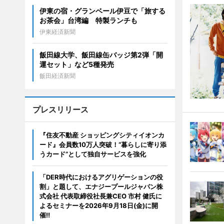
伊東の宿・グランベール伊豆で「旅する
お茶会」台湾編 特製ランチも
伊東経済新聞
飯田線大学、飯田線缶バッジ第2弾「開
運セット」など5種発売
飯田経済新聞
プレスリリース
『住友不動産 ショッピングシティイオンカ
ード』会員数10万人突破！“暮らしに寄り添
うカード”として独自サービスを強化
「DER時代におけるアグリゲーションの役
割」と題して、エナジープールジャパン株
式会社 代表取締役社長兼CEO 市村 健氏に
よるセミナーを2026年9月18日(金)に開
催!!