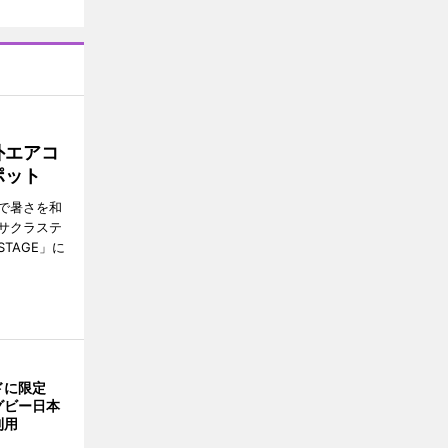
外エアコ
ポット
で暑さを和
サクラステ
TAGE」に
ドに限定
グビー日本
利用