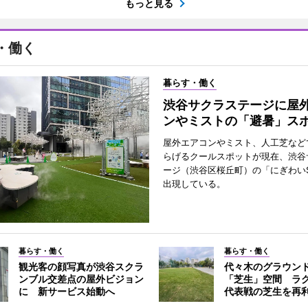
もっと見る
・働く
暮らす・働く
渋谷サクラステージに屋
ンやミストの「避暑」ス
屋外エアコンやミスト、人工芝など
らげるクールスポットが現在、渋谷
ージ（渋谷区桜丘町）の「にぎわいS
出現している。
暮らす・働く
暮らす・働く
観光客の顔写真が渋谷スクラ
代々木のグラウン
ンブル交差点の屋外ビジョン
「芝生」空間 ラ
に 新サービス始動へ
代表戦の芝生を再