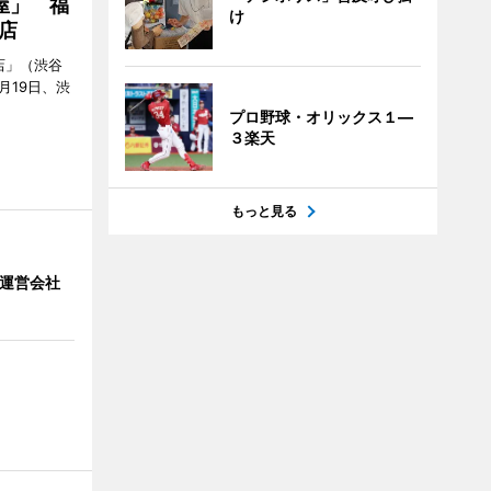
屋」 福
け
店
店」（渋谷
7月19日、渋
プロ野球・オリックス１―
３楽天
もっと見る
」 運営会社