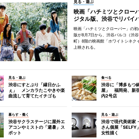
見る・遊ぶ
映画「ハチミツとクロー
ジタル版、渋谷でリバイ
映画「ハチミツとクローバー」の初
版が8月7日から、渋谷パルコ（渋
町）8階の映画館「ホワイトシネク
上映される。
見る・遊ぶ
食べる
渋谷にすとぷり「縁日かふ
渋谷に「博多もつ鍋
ぇ」 メンカラたこやきや楽
屋」 福岡発、新
曲流して育てたイチゴも
内2号店
暮らす・働く
見る・遊ぶ
渋谷サクラステージに屋外エ
渋谷で現代美術家
アコンやミストの「避暑」ス
さん個展「SELF
ポット
女性描く