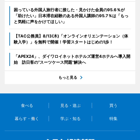
困っている外国人旅行者に接した・見かけた会員の95.6％が
「助けたい」日本滞在経験のある外国人講師の95.7％は「もっ
と気軽に声をかけてほしい」
【TAC公務員】8/13(木)「オンラインオリエンテーション（体
験入学）」を無料で開催！学習スタートはじめの1歩！
「APEX24」、ダイワロイネットホテルズ運営4ホテルへ導入開
始 訪日客の“スーツケース問題”解決へ
もっと見る
食べる
見る・遊ぶ
買う
暮らす・働く
学ぶ・知る
特集