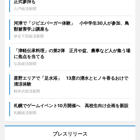
正式参拝も
八戸経済新聞
河津で「ジビエバーガー体験」 小中学生30人が参加、鳥
獣被害学ぶ講座も
伊豆下田経済新聞
「津軽伝承料理」の第2弾 正月や盆、農事など人が集う場
に焦点を当てる
弘前経済新聞
星野エリアで「足水浴」 13度の湧水とヒノキ香るおけで
清涼体験
軽井沢経済新聞
札幌でゲームイベント10月開催へ 高校生向け企画を新設
札幌経済新聞
プレスリリース