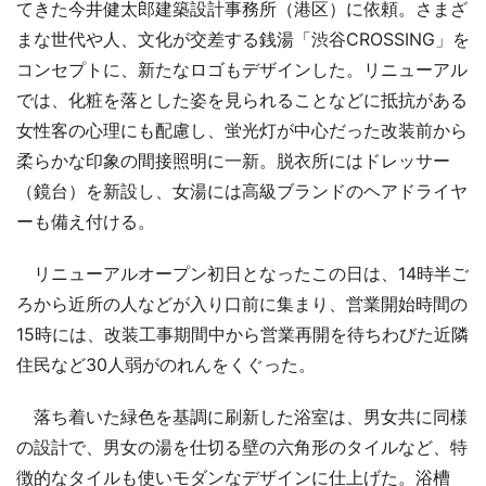
てきた今井健太郎建築設計事務所（港区）に依頼。さまざ
まな世代や人、文化が交差する銭湯「渋谷CROSSING」を
コンセプトに、新たなロゴもデザインした。リニューアル
では、化粧を落とした姿を見られることなどに抵抗がある
女性客の心理にも配慮し、蛍光灯が中心だった改装前から
柔らかな印象の間接照明に一新。脱衣所にはドレッサー
（鏡台）を新設し、女湯には高級ブランドのヘアドライヤ
ーも備え付ける。
リニューアルオープン初日となったこの日は、14時半ご
ろから近所の人などが入り口前に集まり、営業開始時間の
15時には、改装工事期間中から営業再開を待ちわびた近隣
住民など30人弱がのれんをくぐった。
落ち着いた緑色を基調に刷新した浴室は、男女共に同様
の設計で、男女の湯を仕切る壁の六角形のタイルなど、特
徴的なタイルも使いモダンなデザインに仕上げた。浴槽