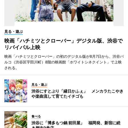
見る・遊ぶ
映画「ハチミツとクローバー」デジタル版、渋谷で
リバイバル上映
映画「ハチミツとクローバー」の初のデジタル版が8月7日から、渋谷パ
ルコ（渋谷区宇田川町）8階の映画館「ホワイトシネクイント」で上映
される。
見る・遊ぶ
渋谷にすとぷり「縁日かふぇ」 メンカラたこやき
や楽曲流して育てたイチゴも
食べる
渋谷に「博多もつ鍋 前田屋」 福岡発、新宿に続
き都内2号店