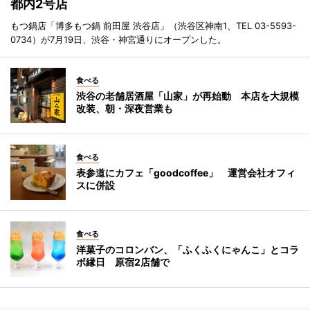
都内2号店
もつ鍋店「博多もつ鍋 前田屋 渋谷店」（渋谷区神南1、TEL 03-5593-
0734）が7月19日、渋谷・神宮通りにオープンした。
食べる
渋谷の老舗居酒屋「山家」が再始動 本店を大規模
改装、朝・深夜営業も
食べる
表参道にカフェ「goodcoffee」 運営会社オフィ
スに併設
食べる
洋菓子のコロンバン、「ふくふくにゃんこ」とコラ
ボ縁日 原宿2店舗で