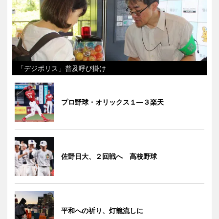
「デジポリス」普及呼び掛け
プロ野球・オリックス１―３楽天
佐野日大、２回戦へ 高校野球
平和への祈り、灯籠流しに