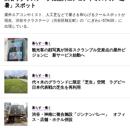
暑」スポット
屋外エアコンやミスト、人工芝などで暑さを和らげるクールスポットが
現在、渋谷サクラステージ（渋谷区桜丘町）の「にぎわいSTAGE」に
出現している。
暮らす・働く
観光客の顔写真が渋谷スクランブル交差点の屋外ビ
ジョンに 新サービス始動へ
暮らす・働く
代々木のグラウンドに限定「芝生」空間 ラグビー
日本代表戦の芝生を再利用
暮らす・働く
渋谷・神南に複合施設「ジンナンバレー」 オフィ
ス・店舗・ホテル併設