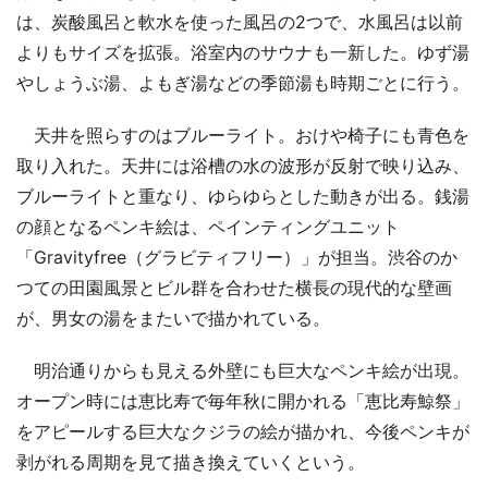
は、炭酸風呂と軟水を使った風呂の2つで、水風呂は以前
よりもサイズを拡張。浴室内のサウナも一新した。ゆず湯
やしょうぶ湯、よもぎ湯などの季節湯も時期ごとに行う。
天井を照らすのはブルーライト。おけや椅子にも青色を
取り入れた。天井には浴槽の水の波形が反射で映り込み、
ブルーライトと重なり、ゆらゆらとした動きが出る。銭湯
の顔となるペンキ絵は、ペインティングユニット
「Gravityfree（グラビティフリー）」が担当。渋谷のか
つての田園風景とビル群を合わせた横長の現代的な壁画
が、男女の湯をまたいで描かれている。
明治通りからも見える外壁にも巨大なペンキ絵が出現。
オープン時には恵比寿で毎年秋に開かれる「恵比寿鯨祭」
をアピールする巨大なクジラの絵が描かれ、今後ペンキが
剥がれる周期を見て描き換えていくという。