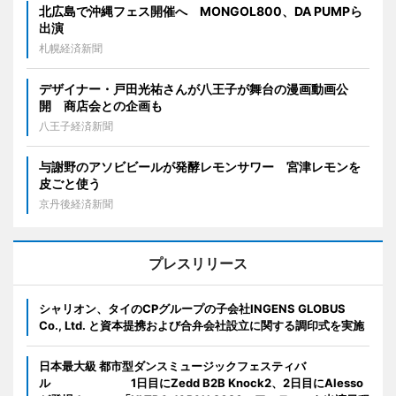
北広島で沖縄フェス開催へ MONGOL800、DA PUMPら
出演
札幌経済新聞
デザイナー・戸田光祐さんが八王子が舞台の漫画動画公
開 商店会との企画も
八王子経済新聞
与謝野のアソビビールが発酵レモンサワー 宮津レモンを
皮ごと使う
京丹後経済新聞
プレスリリース
シャリオン、タイのCPグループの子会社INGENS GLOBUS
Co., Ltd. と資本提携および合弁会社設立に関する調印式を実施
日本最大級 都市型ダンスミュージックフェスティバ
ル 1日目にZedd B2B Knock2、2日目にAlesso