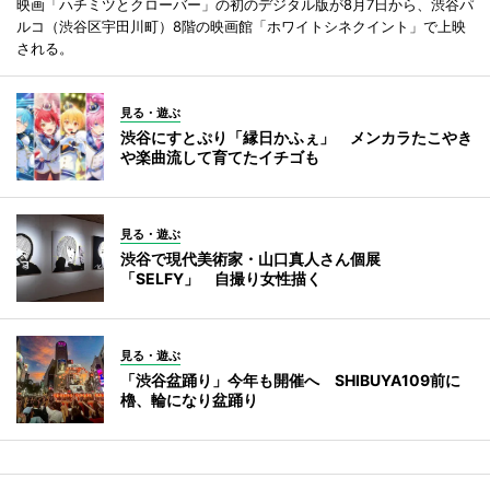
映画「ハチミツとクローバー」の初のデジタル版が8月7日から、渋谷パ
ルコ（渋谷区宇田川町）8階の映画館「ホワイトシネクイント」で上映
される。
見る・遊ぶ
渋谷にすとぷり「縁日かふぇ」 メンカラたこやき
や楽曲流して育てたイチゴも
見る・遊ぶ
渋谷で現代美術家・山口真人さん個展
「SELFY」 自撮り女性描く
見る・遊ぶ
「渋谷盆踊り」今年も開催へ SHIBUYA109前に
櫓、輪になり盆踊り