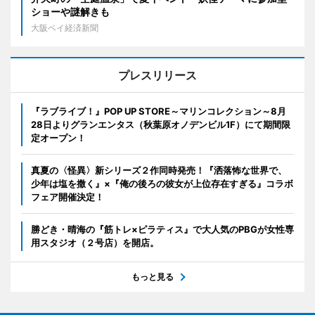
ショーや謎解きも
大阪ベイ経済新聞
プレスリリース
『ラブライブ！』POP UP STORE～マリンコレクション～8月
28日よりグランエンタス（秋葉原オノデンビル1F）にて期間限
定オープン！
真夏の〈怪異〉新シリーズ２作同時発売！『洒落怖な世界で、
少年は塩を撒く』×『俺の後ろの彼女が上位存在すぎる』コラボ
フェア開催決定！
勝どき・晴海の『筋トレ×ピラティス』で大人気のPBGが女性専
用スタジオ（２号店）を開店。
もっと見る