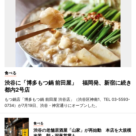
食べる
渋谷に「博多もつ鍋 前田屋」 福岡発、新宿に続き
都内2号店
もつ鍋店「博多もつ鍋 前田屋 渋谷店」（渋谷区神南1、TEL 03-5593-
0734）が7月19日、渋谷・神宮通りにオープンした。
食べる
渋谷の老舗居酒屋「山家」が再始動 本店を大規模
改装、朝・深夜営業も