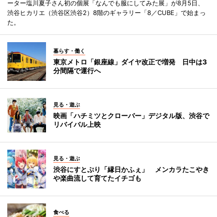
ーター塩川夏子さん初の個展「なんでも服にしてみた展」が8月5日、
渋谷ヒカリエ（渋谷区渋谷2）8階のギャラリー「8／CUBE」で始まっ
た。
暮らす・働く
東京メトロ「銀座線」ダイヤ改正で増発 日中は3
分間隔で運行へ
見る・遊ぶ
映画「ハチミツとクローバー」デジタル版、渋谷で
リバイバル上映
見る・遊ぶ
渋谷にすとぷり「縁日かふぇ」 メンカラたこやき
や楽曲流して育てたイチゴも
食べる