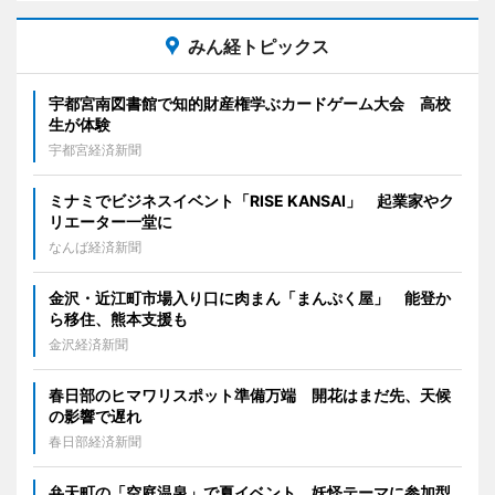
みん経トピックス
宇都宮南図書館で知的財産権学ぶカードゲーム大会 高校
生が体験
宇都宮経済新聞
ミナミでビジネスイベント「RISE KANSAI」 起業家やク
リエーター一堂に
なんば経済新聞
金沢・近江町市場入り口に肉まん「まんぷく屋」 能登か
ら移住、熊本支援も
金沢経済新聞
春日部のヒマワリスポット準備万端 開花はまだ先、天候
の影響で遅れ
春日部経済新聞
弁天町の「空庭温泉」で夏イベント 妖怪テーマに参加型