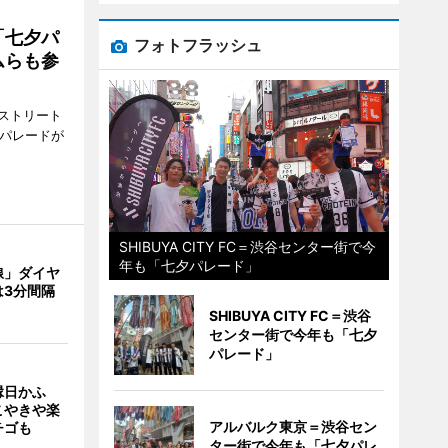
「七夕パ
フォトフラッシュ
ムらも参
ストリート
でパレードが
SHIBUYA CITY FC＝渋谷センター街で今
年も「七夕パレード」
線」ダイヤ
は3分間隔
SHIBUYA CITY FC＝渋谷
センター街で今年も「七夕
パレード」
縁日かふ
こやきや楽
アルバルク東京＝渋谷セン
チゴも
ター街で今年も「七夕パレ