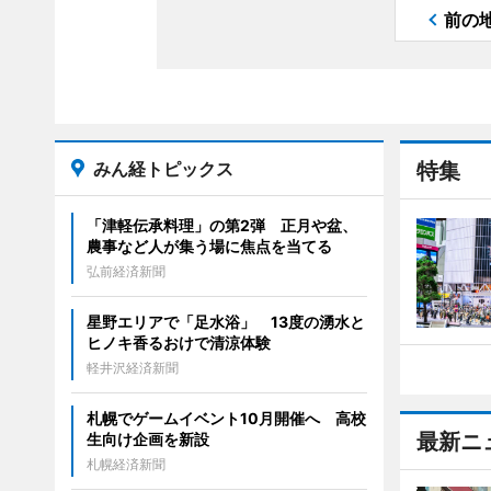
前の
みん経トピックス
特集
「津軽伝承料理」の第2弾 正月や盆、
農事など人が集う場に焦点を当てる
弘前経済新聞
星野エリアで「足水浴」 13度の湧水と
ヒノキ香るおけで清涼体験
軽井沢経済新聞
札幌でゲームイベント10月開催へ 高校
最新ニ
生向け企画を新設
札幌経済新聞