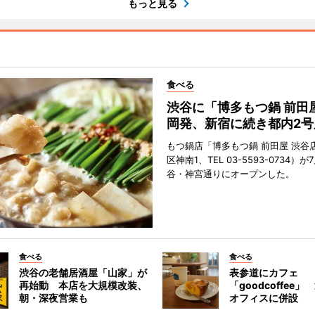
もっと見る
食べる
渋谷に「博多もつ鍋 前田
岡発、新宿に続き都内2号
もつ鍋店「博多もつ鍋 前田屋 渋谷
区神南1、TEL 03-5593-0734）が
谷・神宮通りにオープンした。
食べる
食べる
渋谷の老舗居酒屋「山家」が
表参道にカフェ
再始動 本店を大規模改装、
「goodcoffee
朝・深夜営業も
オフィスに併設