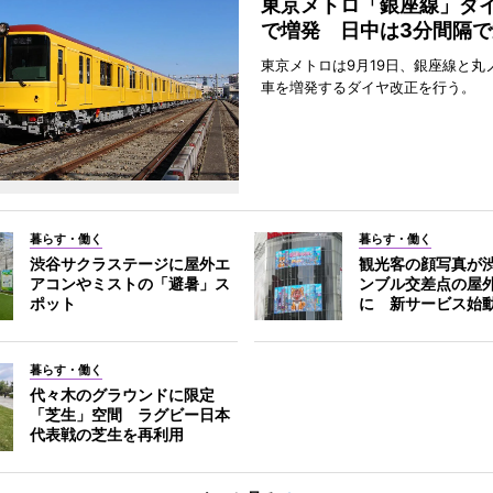
東京メトロ「銀座線」ダ
で増発 日中は3分間隔で
東京メトロは9月19日、銀座線と丸
車を増発するダイヤ改正を行う。
暮らす・働く
暮らす・働く
渋谷サクラステージに屋外エ
観光客の顔写真が
アコンやミストの「避暑」ス
ンブル交差点の屋
ポット
に 新サービス始
暮らす・働く
代々木のグラウンドに限定
「芝生」空間 ラグビー日本
代表戦の芝生を再利用