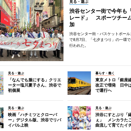
見る・遊ぶ
渋谷センター街で今年も
レード」 スポーツチー
加
渋谷センター街・バスケットボール
で8月7日、「七夕まつり」の一環
行われた。
見る・遊ぶ
暮らす・働く
「なんでも服にする」クリエ
東京メトロ「銀座
ーター塩川夏子さん、渋谷で
改正で増発 日中
初個展
で運行へ
見る・遊ぶ
見る・遊ぶ
映画「ハチミツとクローバ
渋谷にすとぷり「
ー」デジタル版、渋谷でリバ
ぇ」 メンカラた
イバル上映
曲流して育てたイ