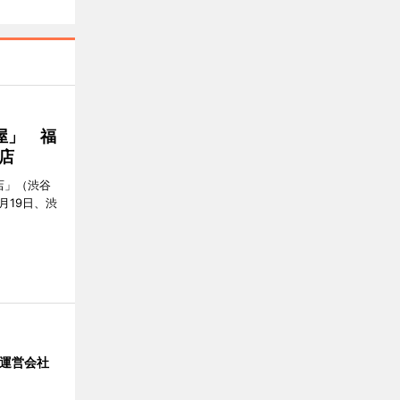
屋」 福
店
店」（渋谷
7月19日、渋
」 運営会社