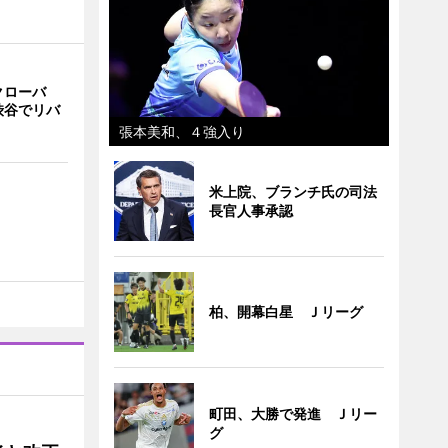
クローバ
渋谷でリバ
張本美和、４強入り
米上院、ブランチ氏の司法
長官人事承認
柏、開幕白星 Ｊリーグ
町田、大勝で発進 Ｊリー
グ