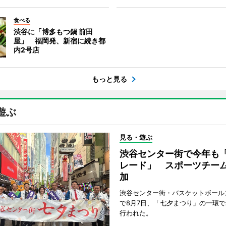
食べる
渋谷に「博多もつ鍋 前田
屋」 福岡発、新宿に続き都
内2号店
もっと見る
遊ぶ
見る・遊ぶ
渋谷センター街で今年も
レード」 スポーツチー
加
渋谷センター街・バスケットボール
で8月7日、「七夕まつり」の一環
行われた。