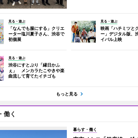
見る・遊ぶ
見る・遊ぶ
「なんでも服にする」クリエ
映画「ハチミツと
ーター塩川夏子さん、渋谷で
ー」デジタル版、
初個展
イバル上映
見る・遊ぶ
渋谷にすとぷり「縁日かふ
ぇ」 メンカラたこやきや楽
曲流して育てたイチゴも
もっと見る
・働く
暮らす・働く