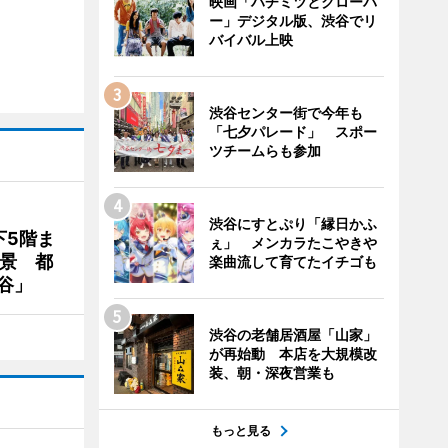
映画「ハチミツとクローバ
ー」デジタル版、渋谷でリ
バイバル上映
渋谷センター街で今年も
「七夕パレード」 スポー
ツチームらも参加
渋谷にすとぷり「縁日かふ
下5階ま
ぇ」 メンカラたこやきや
夜景 都
楽曲流して育てたイチゴも
谷」
渋谷の老舗居酒屋「山家」
が再始動 本店を大規模改
装、朝・深夜営業も
もっと見る