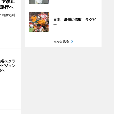
イヤ改正
運行へ
ノ内線で列
日本、豪州に惜敗 ラグビ
ー
もっと見る
渋谷スクラ
外ビジョン
動へ