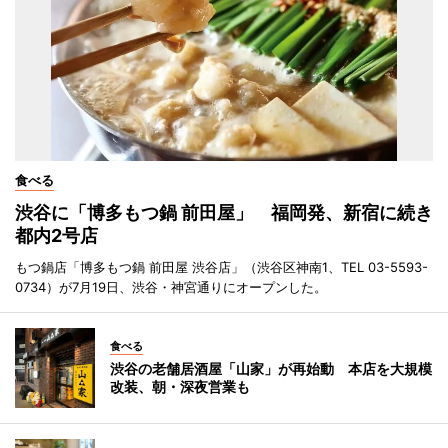
食べる
渋谷に「博多もつ鍋 前田屋」 福岡発、新宿に続き
都内2号店
もつ鍋店「博多もつ鍋 前田屋 渋谷店」（渋谷区神南1、TEL 03-5593-
0734）が7月19日、渋谷・神宮通りにオープンした。
食べる
渋谷の老舗居酒屋「山家」が再始動 本店を大規模
改装、朝・深夜営業も