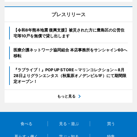
プレスリリース
【令和8年熊本地震 復興支援】被災された方に豊島区の公営住
宅等10戸を無償で貸し出します
医療介護ネットワーク協同組合 本店事務所をサンシャイン60へ
移転
『ラブライブ！』POP UP STORE～マリンコレクション～8月
28日よりグランエンタス（秋葉原オノデンビル1F）にて期間限
定オープン！
もっと見る
食べる
見る・遊ぶ
買う
暮らす・働く
学ぶ・知る
特集