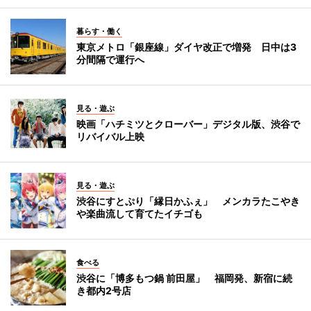
暮らす・働く
東京メトロ「銀座線」ダイヤ改正で増発 日中は3
分間隔で運行へ
見る・遊ぶ
映画「ハチミツとクローバー」デジタル版、渋谷で
リバイバル上映
見る・遊ぶ
渋谷にすとぷり「縁日かふぇ」 メンカラたこやき
や楽曲流して育てたイチゴも
食べる
渋谷に「博多もつ鍋 前田屋」 福岡発、新宿に続
き都内2号店