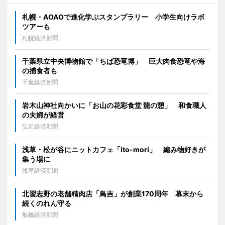
札幌・AOAOで進化学ぶスタンプラリー 小学生向けラボ
ツアーも
札幌経済新聞
千葉県立中央博物館で「ちば恐竜博」 巨大肉食恐竜や海
の捕食者も
千葉経済新聞
岩木山神社向かいに「お山の花彩食堂 龍の憩」 和食職人
の夫婦が経営
弘前経済新聞
浅草・松が谷にニットカフェ「ito-mori」 編み物好きが
集う場に
浅草経済新聞
北習志野の老舗精肉店「鳥吉」が創業170周年 幕末から
続くのれん守る
船橋経済新聞