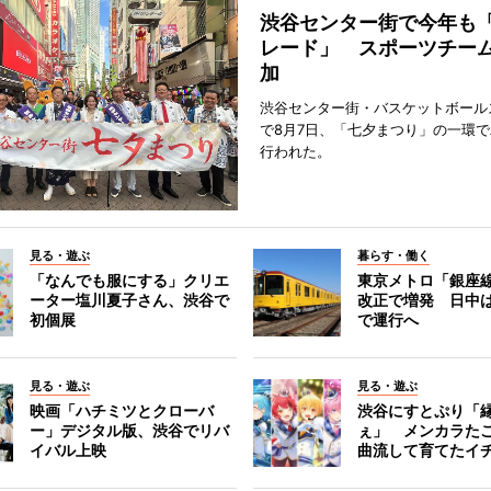
渋谷センター街で今年も
レード」 スポーツチー
加
渋谷センター街・バスケットボール
で8月7日、「七夕まつり」の一環
行われた。
見る・遊ぶ
暮らす・働く
「なんでも服にする」クリエ
東京メトロ「銀座
ーター塩川夏子さん、渋谷で
改正で増発 日中
初個展
で運行へ
見る・遊ぶ
見る・遊ぶ
映画「ハチミツとクローバ
渋谷にすとぷり「
ー」デジタル版、渋谷でリバ
ぇ」 メンカラた
イバル上映
曲流して育てたイ