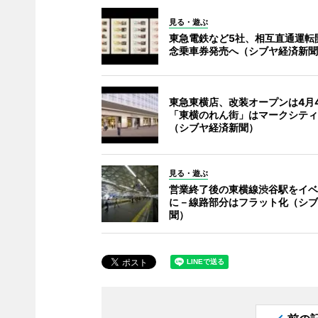
見る・遊ぶ
東急電鉄など5社、相互直通運転
念乗車券発売へ（シブヤ経済新聞
東急東横店、改装オープンは4月
「東横のれん街」はマークシティ
（シブヤ経済新聞）
見る・遊ぶ
営業終了後の東横線渋谷駅をイベ
に－線路部分はフラット化（シブ
聞）