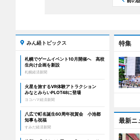
前の
みん経トピックス
特集
札幌でゲームイベント10月開催へ 高校
生向け企画を新設
札幌経済新聞
火星を旅するVR体験アトラクション
みなとみらいPLOT48に登場
ヨコハマ経済新聞
八広で町名誕生60周年祝賀会 小池都
最新ニ
知事も祝福
すみだ経済新聞