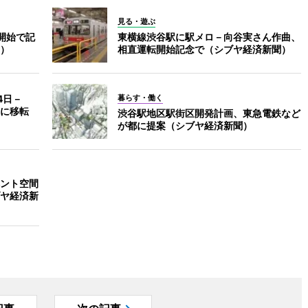
見る・遊ぶ
開始で記
東横線渋谷駅に駅メロ－向谷実さん作曲、
）
相直運転開始記念で（シブヤ経済新聞）
4日－
暮らす・働く
に移転
渋谷駅地区駅街区開発計画、東急電鉄など
が都に提案（シブヤ経済新聞）
ント空間
ヤ経済新