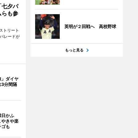
「七夕パ
ムらも参
英明が２回戦へ 高校野球
ストリート
でパレードが
もっと見る
線」ダイヤ
は3分間隔
縁日かふ
こやきや楽
チゴも