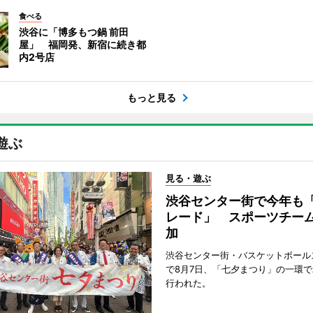
食べる
渋谷に「博多もつ鍋 前田
屋」 福岡発、新宿に続き都
内2号店
もっと見る
遊ぶ
見る・遊ぶ
渋谷センター街で今年も
レード」 スポーツチー
加
渋谷センター街・バスケットボール
で8月7日、「七夕まつり」の一環
行われた。