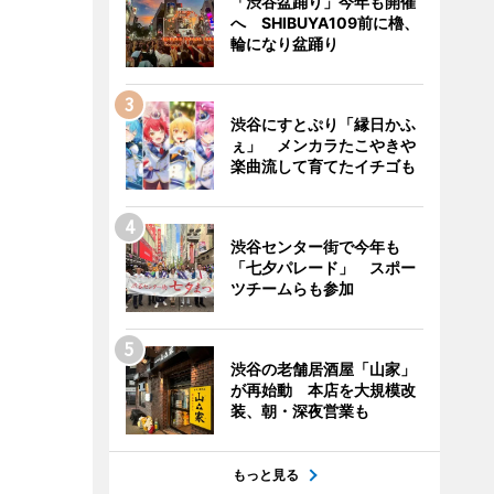
「渋谷盆踊り」今年も開催
へ SHIBUYA109前に櫓、
輪になり盆踊り
渋谷にすとぷり「縁日かふ
ぇ」 メンカラたこやきや
楽曲流して育てたイチゴも
渋谷センター街で今年も
「七夕パレード」 スポー
ツチームらも参加
渋谷の老舗居酒屋「山家」
が再始動 本店を大規模改
装、朝・深夜営業も
もっと見る