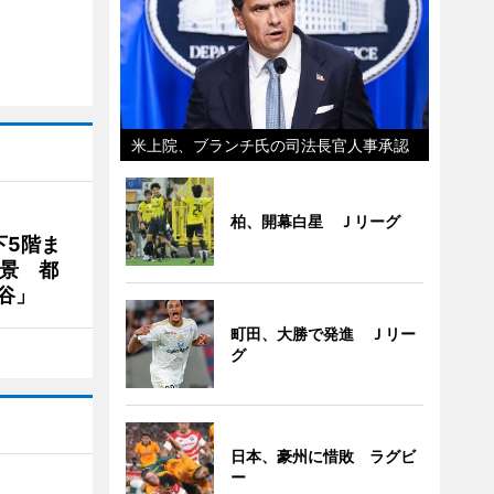
米上院、ブランチ氏の司法長官人事承認
柏、開幕白星 Ｊリーグ
下5階ま
夜景 都
谷」
町田、大勝で発進 Ｊリー
グ
日本、豪州に惜敗 ラグビ
ー