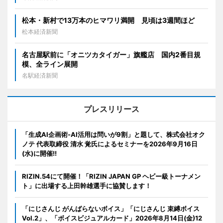
松本・新村で13万本のヒマワリ満開 見頃は3週間ほど
松本経済新聞
名古屋駅前に「オニツカタイガー」旗艦店 国内2番目規
模、全ライン展開
名駅経済新聞
プレスリリース
「生成AI企画術-AI活用は問いが9割」と題して、株式会社オク
ノテ 代表取締役 清水 覚氏によるセミナーを2026年9月16日
(水)に開催!!
RIZIN.54にて開催！「RIZIN JAPAN GP ヘビー級トーナメン
ト」に出場する上田幹雄選手に協賛します！
「にじさんじ がんばらないボイス」「にじさんじ 束縛ボイス
Vol.2」、「ボイスビジュアルカード」2026年8月14日(金)12