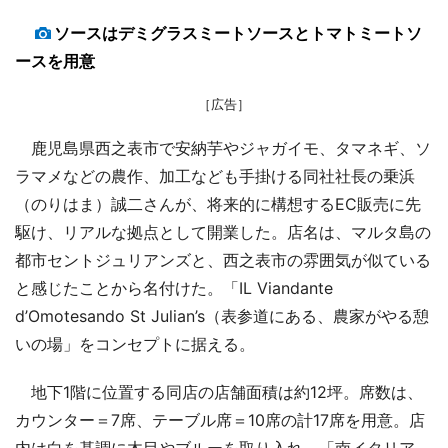
ソースはデミグラスミートソースとトマトミートソ
ースを用意
［広告］
鹿児島県西之表市で安納芋やジャガイモ、タマネギ、ソ
ラマメなどの農作、加工なども手掛ける同社社長の乗浜
（のりはま）誠二さんが、将来的に構想するEC販売に先
駆け、リアルな拠点として開業した。店名は、マルタ島の
都市セントジュリアンズと、西之表市の雰囲気が似ている
と感じたことから名付けた。「IL Viandante
d’Omotesando St Julian’s（表参道にある、農家がやる憩
いの場」をコンセプトに据える。
地下1階に位置する同店の店舗面積は約12坪。席数は、
カウンター＝7席、テーブル席＝10席の計17席を用意。店
内は白を基調に木目やブルーを取り入れ、「南イタリア