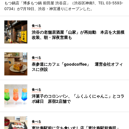
もつ鍋店「博多もつ鍋 前田屋 渋谷店」（渋谷区神南1、TEL 03-5593-
0734）が7月19日、渋谷・神宮通りにオープンした。
食べる
渋谷の老舗居酒屋「山家」が再始動 本店を大規模
改装、朝・深夜営業も
食べる
表参道にカフェ「goodcoffee」 運営会社オフィ
スに併設
食べる
洋菓子のコロンバン、「ふくふくにゃんこ」とコラ
ボ縁日 原宿2店舗で
食べる
恵比寿駅前に立ち食いすし店「恵比寿駅前寿司」