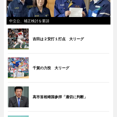
中立公、補正検討を要請
吉田は２安打１打点 大リーグ
千賀の力投 大リーグ
高市首相靖国参拝「適切に判断」