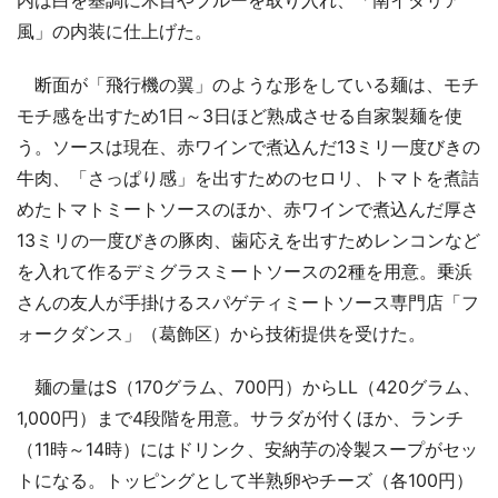
風」の内装に仕上げた。
断面が「飛行機の翼」のような形をしている麺は、モチ
モチ感を出すため1日～3日ほど熟成させる自家製麺を使
う。ソースは現在、赤ワインで煮込んだ13ミリ一度びきの
牛肉、「さっぱり感」を出すためのセロリ、トマトを煮詰
めたトマトミートソースのほか、赤ワインで煮込んだ厚さ
13ミリの一度びきの豚肉、歯応えを出すためレンコンなど
を入れて作るデミグラスミートソースの2種を用意。乗浜
さんの友人が手掛けるスパゲティミートソース専門店「フ
ォークダンス」（葛飾区）から技術提供を受けた。
麺の量はS（170グラム、700円）からLL（420グラム、
1,000円）まで4段階を用意。サラダが付くほか、ランチ
（11時～14時）にはドリンク、安納芋の冷製スープがセッ
トになる。トッピングとして半熟卵やチーズ（各100円）