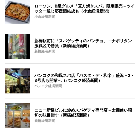
ローソン、B級グルメ「直方焼きスパ」限定販売－ツイ
ッター通じ応援団結成も（小倉経済新聞）
小倉経済新聞
新橋駅前に「スパゲッティのパンチョ」－ナポリタン
激戦区で勝負（新橋経済新聞）
新橋経済新聞
バンコクの和風スパ店「パスタ・デ・和楽」盛況－2・
3号店も開業へ（バンコク経済新聞）
バンコク経済新聞
ニュー新橋ビルに炒めスパゲティ専門店－太麺使い昭
和の味目指す（新橋経済新聞）
新橋経済新聞