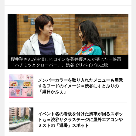
櫻井翔さんが主演しヒロインを蒼井優さんが演じた＝映画
「ハチミツとクローバー」、渋谷でリバイバル上映
メンバーカラーを取り入れたメニューも用意
するフードのイメージ＝渋谷にすとぷりの
「縁日かふぇ」
イベント名の看板を付けた風車が回るスポッ
トも＝渋谷サクラステージに屋外エアコンや
ミストの「避暑」スポット