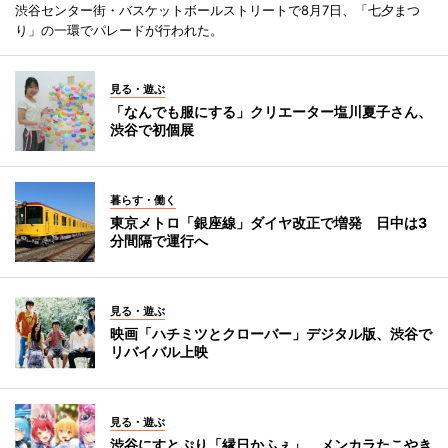
渋谷センター街・バスケットボールストリートで8月7日、「七夕まつ
り」の一環でパレードが行われた。
見る・遊ぶ
「なんでも服にする」クリエーター塩川夏子さん、
渋谷で初個展
暮らす・働く
東京メトロ「銀座線」ダイヤ改正で増発 日中は3
分間隔で運行へ
見る・遊ぶ
映画「ハチミツとクローバー」デジタル版、渋谷で
リバイバル上映
見る・遊ぶ
渋谷にすとぷり「縁日かふぇ」 メンカラたこやき