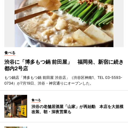
食べる
渋谷に「博多もつ鍋 前田屋」 福岡発、新宿に続き
都内2号店
もつ鍋店「博多もつ鍋 前田屋 渋谷店」（渋谷区神南1、TEL 03-5593-
0734）が7月19日、渋谷・神宮通りにオープンした。
食べる
渋谷の老舗居酒屋「山家」が再始動 本店を大規模
改装、朝・深夜営業も