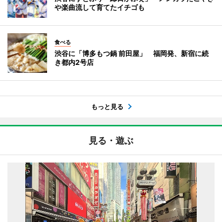
や楽曲流して育てたイチゴも
食べる
渋谷に「博多もつ鍋 前田屋」 福岡発、新宿に続
き都内2号店
もっと見る
見る・遊ぶ