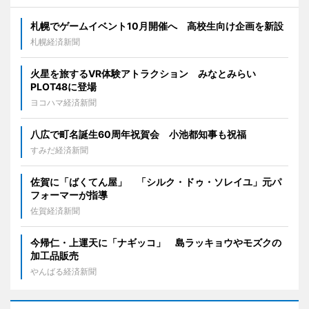
札幌でゲームイベント10月開催へ 高校生向け企画を新設
札幌経済新聞
火星を旅するVR体験アトラクション みなとみらい
PLOT48に登場
ヨコハマ経済新聞
八広で町名誕生60周年祝賀会 小池都知事も祝福
すみだ経済新聞
佐賀に「ばくてん屋」 「シルク・ドゥ・ソレイユ」元パ
フォーマーが指導
佐賀経済新聞
今帰仁・上運天に「ナギッコ」 島ラッキョウやモズクの
加工品販売
やんばる経済新聞