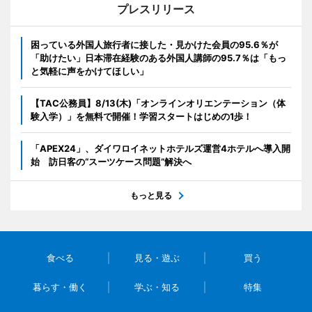
プレスリリース
困っている外国人旅行者に接した・見かけた会員の95.6％が
「助けたい」日本滞在経験のある外国人講師の95.7％は「もっ
と気軽に声をかけてほしい」
【TAC公務員】8/13(木)「オンラインオリエンテーション（体
験入学）」を無料で開催！学習スタートはじめの1歩！
「APEX24」、ダイワロイネットホテルズ運営4ホテルへ導入開
始 訪日客の“スーツケース問題”解決へ
もっと見る
食べる
見る・遊ぶ
買う
暮らす・働く
学ぶ・知る
特集