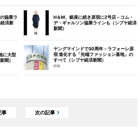
の協業ラ
H＆M、銀座に続き原宿に2号店－コム・
ヤ経済新
デ・ギャルソン協業ラインも（シブヤ経済
新聞）
ヤングマインドで30周年－ラフォーレ原
宿 進化する「先端ファッション基地」の
地に大型
すべて（シブヤ経済新聞）
新聞）
特集
記事
次の記事