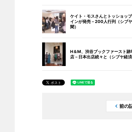
ケイト・モスさんとトッショップ
インが発売－200人行列（シブ
聞）
H＆M、渋谷ブックファースト跡
店－日本出店続々と（シブヤ経済
前の