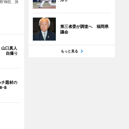
7月19日、渋
第三者委が調査へ 福岡県
議会
・山口真人
もっと見る
Y」 自撮り
ハチ題材の
I-8