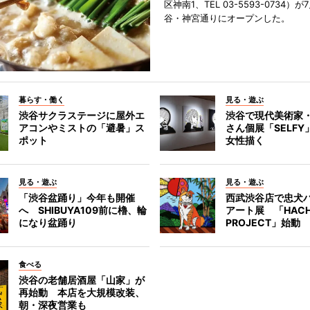
区神南1、TEL 03-5593-0734）が
谷・神宮通りにオープンした。
暮らす・働く
見る・遊ぶ
渋谷サクラステージに屋外エ
渋谷で現代美術家
アコンやミストの「避暑」ス
さん個展「SELF
ポット
女性描く
見る・遊ぶ
見る・遊ぶ
「渋谷盆踊り」今年も開催
西武渋谷店で忠犬
へ SHIBUYA109前に櫓、輪
アート展 「HACH
になり盆踊り
PROJECT」始動
食べる
渋谷の老舗居酒屋「山家」が
再始動 本店を大規模改装、
朝・深夜営業も