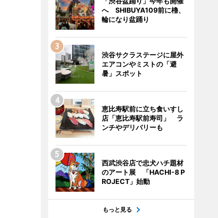
「渋谷盆踊り」今年も開催
へ SHIBUYA109前に櫓、
輪になり盆踊り
渋谷サクラステージに屋外
エアコンやミストの「避
暑」スポット
恵比寿駅前に立ち食いすし
店「恵比寿駅前寿司」 ラ
ンチやデリバリーも
西武渋谷店で忠犬ハチ題材
のアート展 「HACHI-8 P
ROJECT」始動
もっと見る