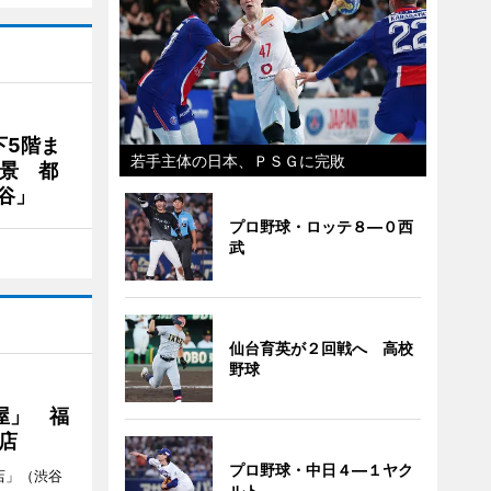
下5階ま
若手主体の日本、ＰＳＧに完敗
夜景 都
谷」
プロ野球・ロッテ８―０西
武
仙台育英が２回戦へ 高校
野球
屋」 福
店
プロ野球・中日４―１ヤク
店」（渋谷
ルト