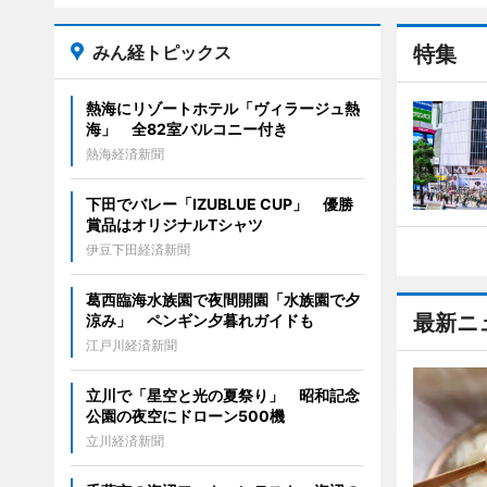
みん経トピックス
特集
熱海にリゾートホテル「ヴィラージュ熱
海」 全82室バルコニー付き
熱海経済新聞
下田でバレー「IZUBLUE CUP」 優勝
賞品はオリジナルTシャツ
伊豆下田経済新聞
葛西臨海水族園で夜間開園「水族園で夕
最新ニ
涼み」 ペンギン夕暮れガイドも
江戸川経済新聞
立川で「星空と光の夏祭り」 昭和記念
公園の夜空にドローン500機
立川経済新聞