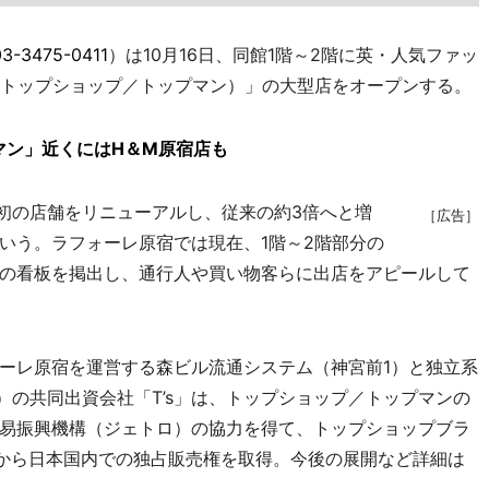
03-3475-0411
）は10月16日、同館1階～2階に英・人気ファッ
AN（トップショップ／トップマン）」の大型店をオープンする。
マン」近くにはH＆M原宿店も
内初の店舗をリニューアルし、従来の約3倍へと増
［広告］
いう。ラフォーレ原宿では現在、1階～2階部分の
の看板を掲出し、通行人や買い物客らに出店をアピールして
ーレ原宿を運営する森ビル流通システム（神宮前1）と独立系
）の共同出資会社「T’s」は、トップショップ／トップマンの
易振興機構（ジェトロ）の協力を得て、トップショップブラ
imitedから日本国内での独占販売権を取得。今後の展開など詳細は