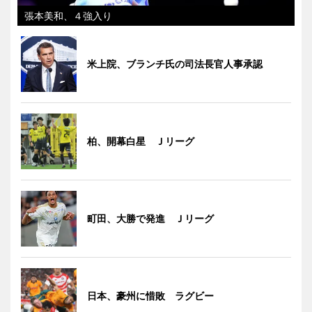
張本美和、４強入り
米上院、ブランチ氏の司法長官人事承認
柏、開幕白星 Ｊリーグ
町田、大勝で発進 Ｊリーグ
日本、豪州に惜敗 ラグビー