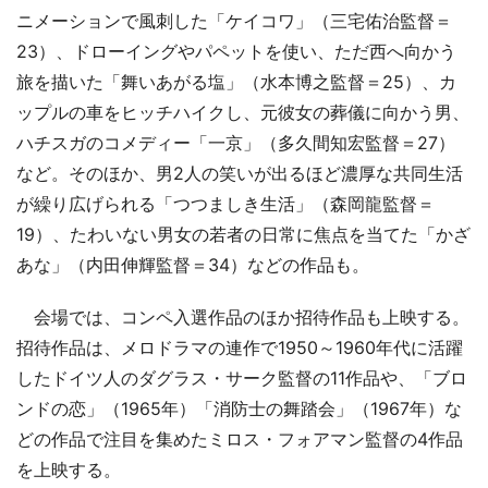
ニメーションで風刺した「ケイコワ」（三宅佑治監督＝
23）、ドローイングやパペットを使い、ただ西へ向かう
旅を描いた「舞いあがる塩」（水本博之監督＝25）、カ
ップルの車をヒッチハイクし、元彼女の葬儀に向かう男、
ハチスガのコメディー「一京」（多久間知宏監督＝27）
など。そのほか、男2人の笑いが出るほど濃厚な共同生活
が繰り広げられる「つつましき生活」（森岡龍監督＝
19）、たわいない男女の若者の日常に焦点を当てた「かざ
あな」（内田伸輝監督＝34）などの作品も。
会場では、コンペ入選作品のほか招待作品も上映する。
招待作品は、メロドラマの連作で1950～1960年代に活躍
したドイツ人のダグラス・サーク監督の11作品や、「ブロ
ンドの恋」（1965年）「消防士の舞踏会」（1967年）な
どの作品で注目を集めたミロス・フォアマン監督の4作品
を上映する。