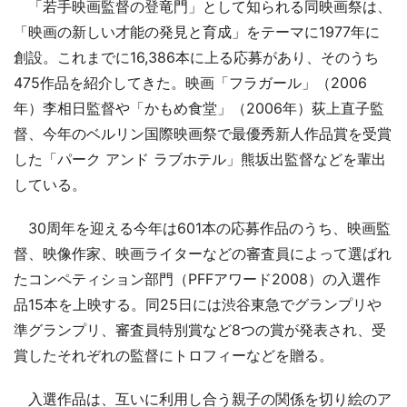
「若手映画監督の登竜門」として知られる同映画祭は、
「映画の新しい才能の発見と育成」をテーマに1977年に
創設。これまでに16,386本に上る応募があり、そのうち
475作品を紹介してきた。映画「フラガール」（2006
年）李相日監督や「かもめ食堂」（2006年）荻上直子監
督、今年のベルリン国際映画祭で最優秀新人作品賞を受賞
した「パーク アンド ラブホテル」熊坂出監督などを輩出
している。
30周年を迎える今年は601本の応募作品のうち、映画監
督、映像作家、映画ライターなどの審査員によって選ばれ
たコンペティション部門（PFFアワード2008）の入選作
品15本を上映する。同25日には渋谷東急でグランプリや
準グランプリ、審査員特別賞など8つの賞が発表され、受
賞したそれぞれの監督にトロフィーなどを贈る。
入選作品は、互いに利用し合う親子の関係を切り絵のア