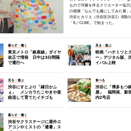
もので洋服を作るクリエーター塩川
の個展「なんでも服にしてみた展」
渋谷ヒカリエ（渋谷区渋谷2）8階
「8／CUBE」で始まった。
暮らす・働く
見る・遊ぶ
東京メトロ「銀座線」ダイヤ
映画「ハチミツと
改正で増発 日中は3分間隔
ー」デジタル版、
で運行へ
イバル上映
見る・遊ぶ
食べる
渋谷にすとぷり「縁日かふ
渋谷に「博多もつ鍋
ぇ」 メンカラたこやきや楽
屋」 福岡発、新
曲流して育てたイチゴも
内2号店
暮らす・働く
渋谷サクラステージに屋外エ
アコンやミストの「避暑」ス