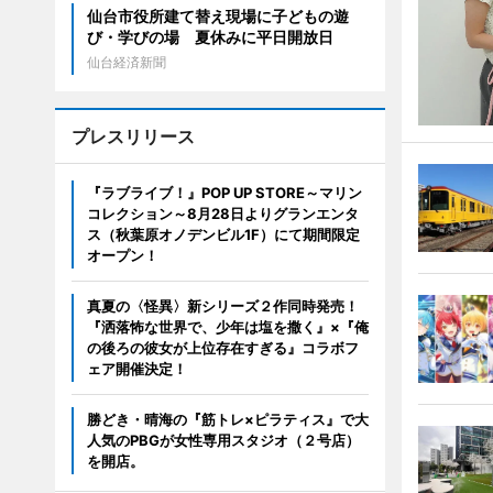
仙台市役所建て替え現場に子どもの遊
び・学びの場 夏休みに平日開放日
仙台経済新聞
プレスリリース
『ラブライブ！』POP UP STORE～マリン
コレクション～8月28日よりグランエンタ
ス（秋葉原オノデンビル1F）にて期間限定
オープン！
真夏の〈怪異〉新シリーズ２作同時発売！
『洒落怖な世界で、少年は塩を撒く』×『俺
の後ろの彼女が上位存在すぎる』コラボフ
ェア開催決定！
勝どき・晴海の『筋トレ×ピラティス』で大
人気のPBGが女性専用スタジオ（２号店）
を開店。