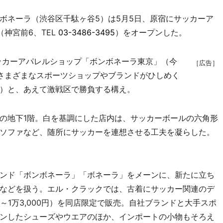
ネーラ（渋谷区千駄ヶ谷5）は5月5日、原宿にサッカーア
（神宮前6、TEL
03-3486-3495
）をオープンした。
ッカーアパレルショップ「ボンボネーラ東京」（今
［広告］
さまざまなスポーツショップやブランドがひしめく
）と、あえて激戦区で勝負する構え。
の地下1階。白を基調にした店内は、サッカーボールの六角形
ソファなど、随所にサッカーを連想させる工夫を凝らした。
ンド「ボンボネーラ」「ボネーラ」をメーンに、新たに立ち
などを扱う。エル・クラックでは、古着にサッカー関連のデ
～1万3,000円）を同店限定で販売。自社ブランドと大手スポ
ンしたシューズやウエアのほか、インポートの小物もそろえ