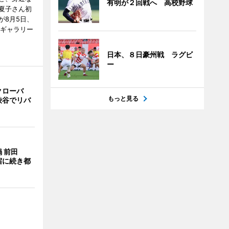
有明が２回戦へ 高校野球
夏子さん初
が8月5日、
のギャラリー
日本、８日豪州戦 ラグビ
ー
クローバ
もっと見る
渋谷でリバ
 前田
宿に続き都