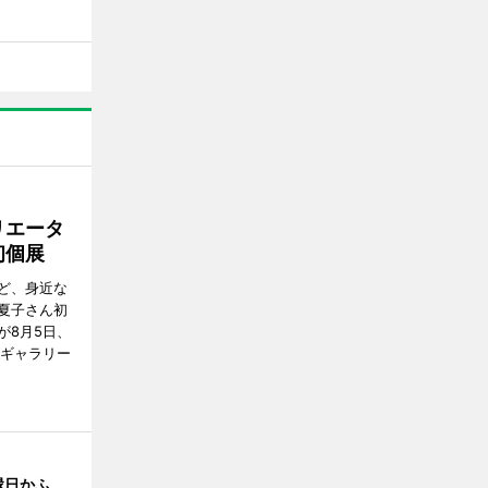
リエータ
初個展
ど、身近な
夏子さん初
が8月5日、
のギャラリー
縁日かふ