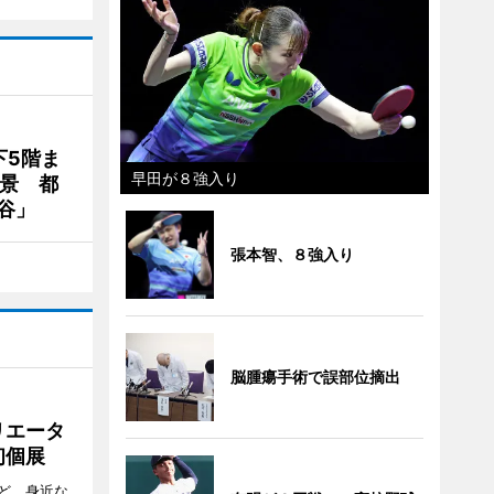
下5階ま
早田が８強入り
夜景 都
谷」
張本智、８強入り
脳腫瘍手術で誤部位摘出
リエータ
初個展
ど、身近な