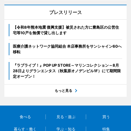
プレスリリース
【令和8年熊本地震 復興支援】被災された方に豊島区の公営住
宅等10戸を無償で貸し出します
医療介護ネットワーク協同組合 本店事務所をサンシャイン60へ
移転
『ラブライブ！』POP UP STORE～マリンコレクション～8月
28日よりグランエンタス（秋葉原オノデンビル1F）にて期間限
定オープン！
もっと見る
食べる
見る・遊ぶ
買う
暮らす・働く
学ぶ・知る
特集