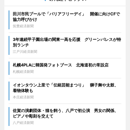
田川市民プールで「バリアフリーデイ」 開催に向けCFで
協力呼びかけ
筑豊経済新聞
3年連続甲子園出場の関東一高を応援 グリーンパレスが特
別ランチ
江戸川経済新聞
札幌4PLAに韓国発フォトブース 北海道初の常設店
札幌経済新聞
イオンタウン上里で「伝統芸能まつり」 獅子舞や太鼓、
着物体験も
本庄経済新聞
佐賀の演劇団体・猫を飼う、八戸で初公演 男女の関係、
ピアノや彫刻を交えて
八戸経済新聞