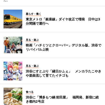
暮らす・働く
東京メトロ「銀座線」ダイヤ改正で増発 日中は3
分間隔で運行へ
見る・遊ぶ
映画「ハチミツとクローバー」デジタル版、渋谷で
リバイバル上映
見る・遊ぶ
渋谷にすとぷり「縁日かふぇ」 メンカラたこやき
や楽曲流して育てたイチゴも
食べる
渋谷に「博多もつ鍋 前田屋」 福岡発、新宿に続
き都内2号店