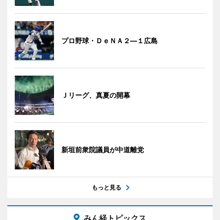
プロ野球・ＤｅＮＡ２―１広島
Ｊリーグ、真夏の開幕
新垣前衆院議員が中道離党
もっと見る
みん経トピックス