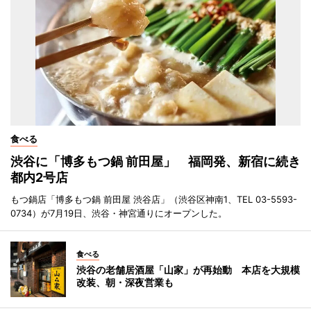
食べる
渋谷に「博多もつ鍋 前田屋」 福岡発、新宿に続き
都内2号店
もつ鍋店「博多もつ鍋 前田屋 渋谷店」（渋谷区神南1、TEL 03-5593-
0734）が7月19日、渋谷・神宮通りにオープンした。
食べる
渋谷の老舗居酒屋「山家」が再始動 本店を大規模
改装、朝・深夜営業も