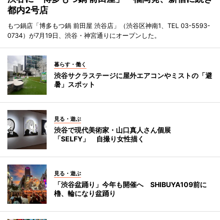
都内2号店
もつ鍋店「博多もつ鍋 前田屋 渋谷店」（渋谷区神南1、TEL 03-5593-
0734）が7月19日、渋谷・神宮通りにオープンした。
暮らす・働く
渋谷サクラステージに屋外エアコンやミストの「避
暑」スポット
見る・遊ぶ
渋谷で現代美術家・山口真人さん個展
「SELFY」 自撮り女性描く
見る・遊ぶ
「渋谷盆踊り」今年も開催へ SHIBUYA109前に
櫓、輪になり盆踊り