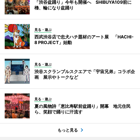
「渋谷盆踊り」今年も開催へ SHIBUYA109前に
櫓、輪になり盆踊り
見る・遊ぶ
西武渋谷店で忠犬ハチ題材のアート展 「HACHI-
8 PROJECT」始動
見る・遊ぶ
渋谷スクランブルスクエアで「宇宙兄弟」コラボ企
画 展示やトークなど
見る・遊ぶ
夏の風物詩「恵比寿駅前盆踊り」開幕 地元住民
ら、笑顔で踊りに汗流す
もっと見る