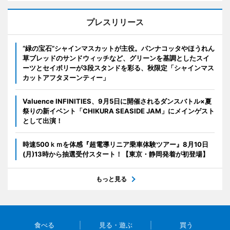
プレスリリース
“緑の宝石”シャインマスカットが主役。パンナコッタやほうれん
草ブレッドのサンドウィッチなど、グリーンを基調としたスイ
ーツとセイボリーが3段スタンドを彩る、秋限定「シャインマス
カットアフタヌーンティー」
Valuence INFINITIES、9月5日に開催されるダンスバトル×夏
祭りの新イベント「CHIKURA SEASIDE JAM」にメインゲスト
として出演！
時速500ｋｍを体感『超電導リニア乗車体験ツアー』8月10日
(月)13時から抽選受付スタート！【東京・静岡発着が初登場】
もっと見る
食べる
見る・遊ぶ
買う