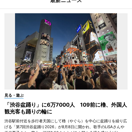
最新ニュース
見る・遊ぶ
「渋谷盆踊り」に6万7000人 109前に櫓、外国人
観光客も踊りの輪に
渋谷駅前付近を歩行者天国にして櫓（やぐら）を中心に盆踊りを繰り広
げる「第7回渋谷盆踊り2026」が8月8日に開かれ、歌手のLiSAさんや