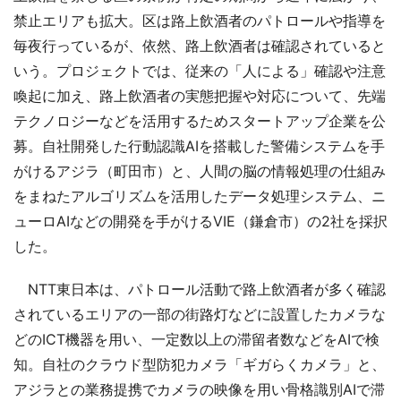
禁止エリアも拡大。区は路上飲酒者のパトロールや指導を
毎夜行っているが、依然、路上飲酒者は確認されていると
いう。プロジェクトでは、従来の「人による」確認や注意
喚起に加え、路上飲酒者の実態把握や対応について、先端
テクノロジーなどを活用するためスタートアップ企業を公
募。自社開発した行動認識AIを搭載した警備システムを手
がけるアジラ（町田市）と、人間の脳の情報処理の仕組み
をまねたアルゴリズムを活用したデータ処理システム、ニ
ューロAIなどの開発を手がけるVIE（鎌倉市）の2社を採択
した。
NTT東日本は、パトロール活動で路上飲酒者が多く確認
されているエリアの一部の街路灯などに設置したカメラな
どのICT機器を用い、一定数以上の滞留者数などをAIで検
知。自社のクラウド型防犯カメラ「ギガらくカメラ」と、
アジラとの業務提携でカメラの映像を用い骨格識別AIで滞