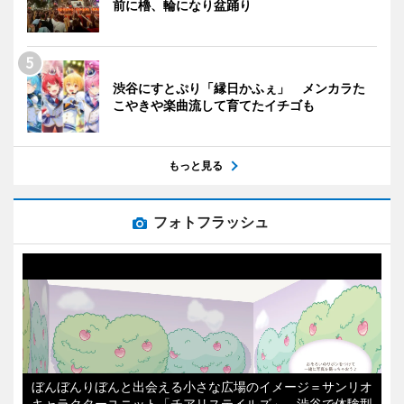
前に櫓、輪になり盆踊り
渋谷にすとぷり「縁日かふぇ」 メンカラた
こやきや楽曲流して育てたイチゴも
もっと見る
フォトフラッシュ
ぼんぼんりぼんと出会える小さな広場のイメージ＝サンリオ
キャラクターユニット「チアリステイルズ」、渋谷で体験型