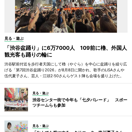
見る・遊ぶ
「渋谷盆踊り」に6万7000人 109前に櫓、外国人
観光客も踊りの輪に
渋谷駅前付近を歩行者天国にして櫓（やぐら）を中心に盆踊りを繰り広
げる「第7回渋谷盆踊り2026」が8月8日に開かれ、歌手のLiSAさんや
伍代夏子さん、芸人・江頭2:50さんらゲスト陣も会場を盛り上げた。
見る・遊ぶ
渋谷センター街で今年も「七夕パレード」 スポー
ツチームらも参加
見る・遊ぶ