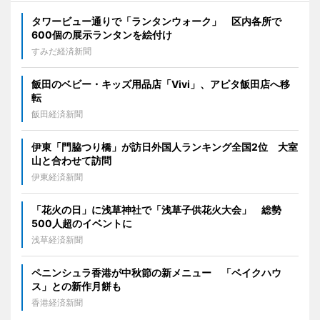
タワービュー通りで「ランタンウォーク」 区内各所で
600個の展示ランタンを絵付け
すみだ経済新聞
飯田のベビー・キッズ用品店「Vivi」、アピタ飯田店へ移
転
飯田経済新聞
伊東「門脇つり橋」が訪日外国人ランキング全国2位 大室
山と合わせて訪問
伊東経済新聞
「花火の日」に浅草神社で「浅草子供花火大会」 総勢
500人超のイベントに
浅草経済新聞
ペニンシュラ香港が中秋節の新メニュー 「ベイクハウ
ス」との新作月餅も
香港経済新聞