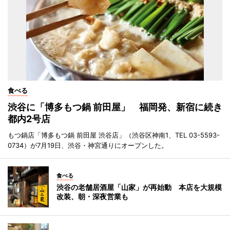
食べる
渋谷に「博多もつ鍋 前田屋」 福岡発、新宿に続き
都内2号店
もつ鍋店「博多もつ鍋 前田屋 渋谷店」（渋谷区神南1、TEL 03-5593-
0734）が7月19日、渋谷・神宮通りにオープンした。
食べる
渋谷の老舗居酒屋「山家」が再始動 本店を大規模
改装、朝・深夜営業も