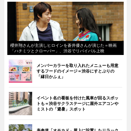
櫻井翔さんが主演しヒロインを蒼井優さんが演じた＝映画
「ハチミツとクローバー」、渋谷でリバイバル上映
メンバーカラーを取り入れたメニューも用意
するフードのイメージ＝渋谷にすとぷりの
「縁日かふぇ」
イベント名の看板を付けた風車が回るスポッ
トも＝渋谷サクラステージに屋外エアコンや
ミストの「避暑」スポット
表参道「オモカド」屋上に設置したリラック