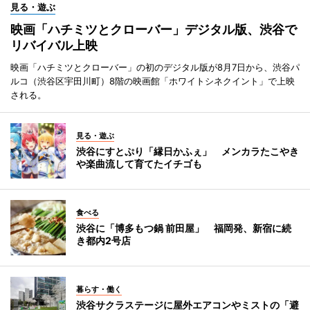
見る・遊ぶ
映画「ハチミツとクローバー」デジタル版、渋谷で
リバイバル上映
映画「ハチミツとクローバー」の初のデジタル版が8月7日から、渋谷パ
ルコ（渋谷区宇田川町）8階の映画館「ホワイトシネクイント」で上映
される。
見る・遊ぶ
渋谷にすとぷり「縁日かふぇ」 メンカラたこやき
や楽曲流して育てたイチゴも
食べる
渋谷に「博多もつ鍋 前田屋」 福岡発、新宿に続
き都内2号店
暮らす・働く
渋谷サクラステージに屋外エアコンやミストの「避