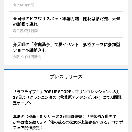
金沢経済新聞
春日部のヒマワリスポット準備万端 開花はまだ先、天候
の影響で遅れ
春日部経済新聞
弁天町の「空庭温泉」で夏イベント 妖怪テーマに参加型
ショーや謎解きも
大阪ベイ経済新聞
プレスリリース
『ラブライブ！』POP UP STORE～マリンコレクション～8月
28日よりグランエンタス（秋葉原オノデンビル1F）にて期間限
定オープン！
真夏の〈怪異〉新シリーズ２作同時発売！『洒落怖な世界で、
少年は塩を撒く』×『俺の後ろの彼女が上位存在すぎる』コラボ
フェア開催決定！