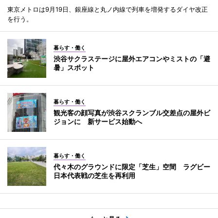
東京メトロは9月19日、銀座線と丸ノ内線で列車を増発するダイヤ改正
を行う。
暮らす・働く
渋谷サクラステージに屋外エアコンやミストの「避
暑」スポット
暮らす・働く
観光客の顔写真が渋谷スクランブル交差点の屋外ビ
ジョンに 新サービス始動へ
暮らす・働く
代々木のグラウンドに限定「芝生」空間 ラグビー
日本代表戦の芝生を再利用