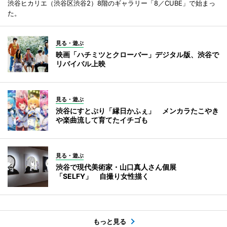
渋谷ヒカリエ（渋谷区渋谷2）8階のギャラリー「8／CUBE」で始まっ
た。
見る・遊ぶ
映画「ハチミツとクローバー」デジタル版、渋谷で
リバイバル上映
見る・遊ぶ
渋谷にすとぷり「縁日かふぇ」 メンカラたこやき
や楽曲流して育てたイチゴも
見る・遊ぶ
渋谷で現代美術家・山口真人さん個展
「SELFY」 自撮り女性描く
もっと見る