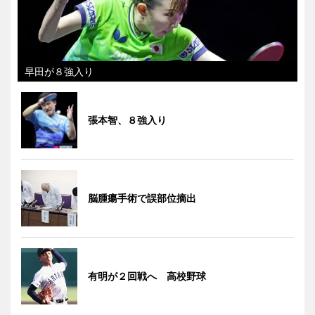
早田が８強入り
張本智、８強入り
脳腫瘍手術で誤部位摘出
有明が２回戦へ 高校野球