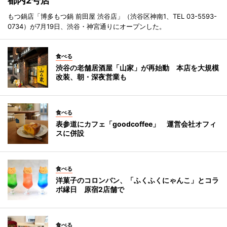
都内2号店
もつ鍋店「博多もつ鍋 前田屋 渋谷店」（渋谷区神南1、TEL 03-5593-
0734）が7月19日、渋谷・神宮通りにオープンした。
食べる
渋谷の老舗居酒屋「山家」が再始動 本店を大規模
改装、朝・深夜営業も
食べる
表参道にカフェ「goodcoffee」 運営会社オフィ
スに併設
食べる
洋菓子のコロンバン、「ふくふくにゃんこ」とコラ
ボ縁日 原宿2店舗で
食べる