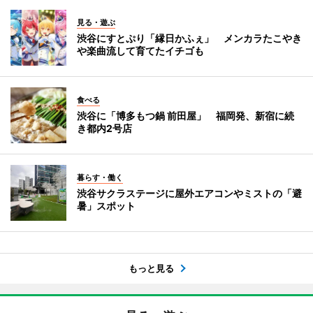
見る・遊ぶ
渋谷にすとぷり「縁日かふぇ」 メンカラたこやき
や楽曲流して育てたイチゴも
食べる
渋谷に「博多もつ鍋 前田屋」 福岡発、新宿に続
き都内2号店
暮らす・働く
渋谷サクラステージに屋外エアコンやミストの「避
暑」スポット
もっと見る