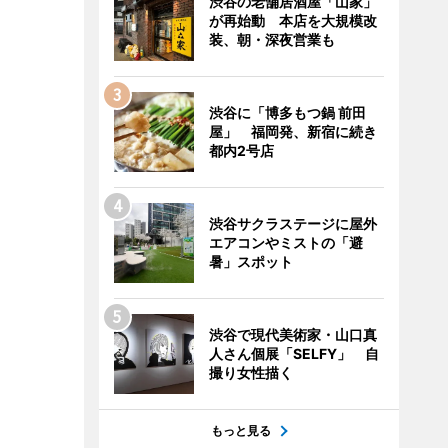
渋谷の老舗居酒屋「山家」
が再始動 本店を大規模改
装、朝・深夜営業も
渋谷に「博多もつ鍋 前田
屋」 福岡発、新宿に続き
都内2号店
渋谷サクラステージに屋外
エアコンやミストの「避
暑」スポット
渋谷で現代美術家・山口真
人さん個展「SELFY」 自
撮り女性描く
もっと見る