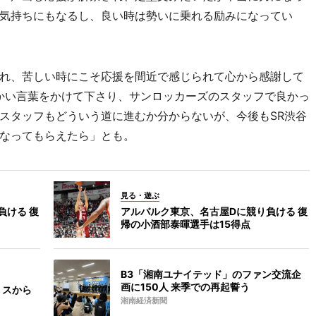
気持ちにもなるし、良い時は勢いに乗れる励みになってい
れ、苦しい時にこそ応援を間近で感じられて心から感謝して
かい言葉をかけて下さり、サンロッカーズのスタッフで良かっ
スタッフもどういう道に進むか分からないが、今後もSR渋谷
なってもらえたら」とも。
見る・遊ぶ
負ける 復
アルバルク東京、名古屋Dに競り負ける 復
帰の小酒部泰暉選手は15得点
B3「湘南ユナイテッド」のファン交流企
画に150人 来季での再起誓う
ミスから
湘南経済新聞