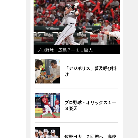
プロ野球・広島７―１１巨人
「デジポリス」普及呼び掛
け
プロ野球・オリックス１―
３楽天
佐野日大、２回戦へ 高校