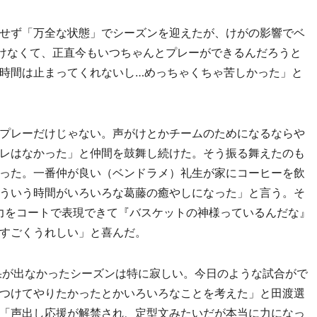
せず「万全な状態」でシーズンを迎えたが、けがの影響でベ
歩けなくて、正直今もいつちゃんとプレーができるんだろうと
時間は止まってくれないし…めっちゃくちゃ苦しかった」と
プレーだけじゃない。声がけとかチームのためになるならや
レはなかった」と仲間を鼓舞し続けた。そう振る舞えたのも
った。一番仲が良い（ベンドラメ）礼生が家にコーヒーを飲
ういう時間がいろいろな葛藤の癒やしになった」と言う。そ
力をコートで表現できて『バスケットの神様っているんだな』
すごくうれしい」と喜んだ。
果が出なかったシーズンは特に寂しい。今日のような試合がで
つけてやりたかったとかいろいろなことを考えた」と田渡選
「声出し応援が解禁され、定型文みたいだが本当に力になっ