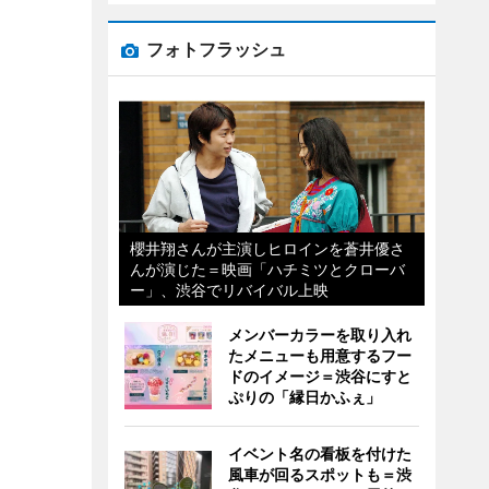
フォトフラッシュ
櫻井翔さんが主演しヒロインを蒼井優さ
んが演じた＝映画「ハチミツとクローバ
ー」、渋谷でリバイバル上映
メンバーカラーを取り入れ
たメニューも用意するフー
ドのイメージ＝渋谷にすと
ぷりの「縁日かふぇ」
イベント名の看板を付けた
風車が回るスポットも＝渋