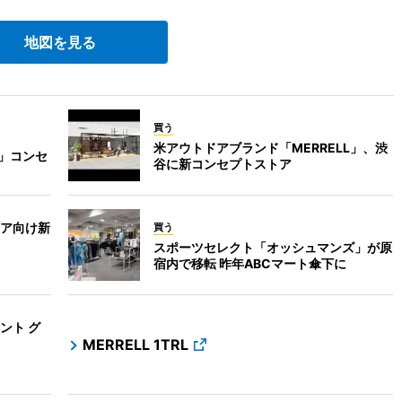
地図を見る
買う
米アウトドアブランド「MERRELL」、渋
K」コンセ
谷に新コンセプトストア
ア向け新
買う
スポーツセレクト「オッシュマンズ」が原
宿内で移転 昨年ABCマート傘下に
ント グ
MERRELL 1TRL