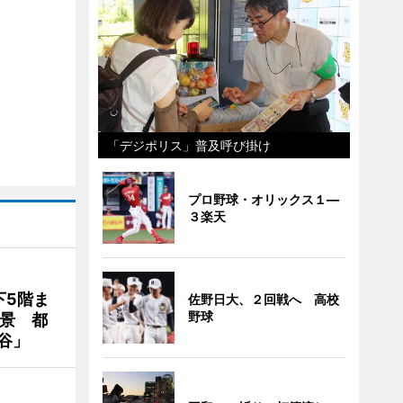
「デジポリス」普及呼び掛け
プロ野球・オリックス１―
３楽天
下5階ま
佐野日大、２回戦へ 高校
野球
夜景 都
谷」