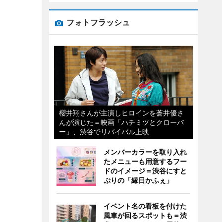
フォトフラッシュ
櫻井翔さんが主演しヒロインを蒼井優さ
んが演じた＝映画「ハチミツとクローバ
ー」、渋谷でリバイバル上映
メンバーカラーを取り入れ
たメニューも用意するフー
ドのイメージ＝渋谷にすと
ぷりの「縁日かふぇ」
イベント名の看板を付けた
風車が回るスポットも＝渋