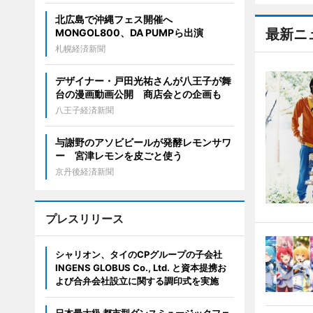
北広島で沖縄フェス開催へ
最新ニ
MONGOL800、DA PUMPら出演
札幌経済新聞
デザイナー・戸田光祐さんが八王子が舞
台の漫画動画公開 商店会との企画も
八王子経済新聞
与謝野のアソビビールが発酵レモンサワ
ー 宮津レモンを皮ごと使う
京丹後経済新聞
プレスリリース
シャリオン、タイのCPグループの子会社
INGENS GLOBUS Co., Ltd. と資本提携お
よび合弁会社設立に関する調印式を実施