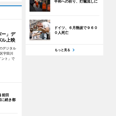
平和への祈り、灯籠流しに
ドイツ、６月熱波で９６０
０人死亡
バー」デ
バル上映
のデジタル
もっと見る
谷区宇田川
イント」で
 前田
宿に続き都