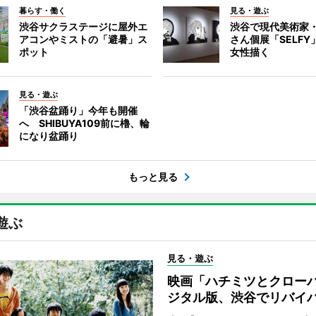
暮らす・働く
見る・遊ぶ
渋谷サクラステージに屋外エ
渋谷で現代美術家
アコンやミストの「避暑」ス
さん個展「SELF
ポット
女性描く
見る・遊ぶ
「渋谷盆踊り」今年も開催
へ SHIBUYA109前に櫓、輪
になり盆踊り
もっと見る
遊ぶ
見る・遊ぶ
映画「ハチミツとクロー
ジタル版、渋谷でリバイ