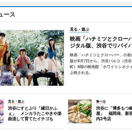
ュース
見る・遊ぶ
映画「ハチミツとクロー
ジタル版、渋谷でリバイ
映画「ハチミツとクローバー」の初
版が8月7日から、渋谷パルコ（渋
町）8階の映画館「ホワイトシネク
上映される。
見る・遊ぶ
食べる
渋谷にすとぷり「縁日かふ
渋谷に「博多もつ鍋
ぇ」 メンカラたこやきや楽
屋」 福岡発、新
曲流して育てたイチゴも
内2号店