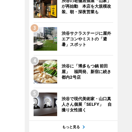
渋谷の老舗居酒屋「山家」
が再始動 本店を大規模改
装、朝・深夜営業も
渋谷サクラステージに屋外
エアコンやミストの「避
暑」スポット
渋谷に「博多もつ鍋 前田
屋」 福岡発、新宿に続き
都内2号店
渋谷で現代美術家・山口真
人さん個展「SELFY」 自
撮り女性描く
もっと見る