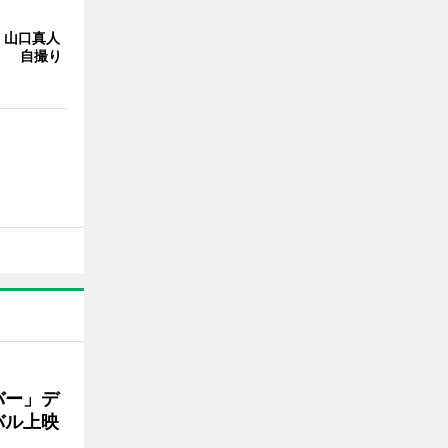
・山口真人
Y」 自撮り
バー」デ
バル上映