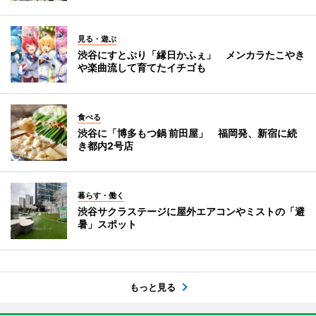
見る・遊ぶ
渋谷にすとぷり「縁日かふぇ」 メンカラたこやき
や楽曲流して育てたイチゴも
食べる
渋谷に「博多もつ鍋 前田屋」 福岡発、新宿に続
き都内2号店
暮らす・働く
渋谷サクラステージに屋外エアコンやミストの「避
暑」スポット
もっと見る