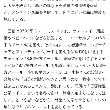
い大庇を設置し、高さの異なる円筒形の構造物を設計し
た。メンテナンス面を考慮して、床面に近い壁面は塗装を
施している。
面積は97.92平方メートル。中央に、オストメイト用設
備やベビーベッドなどを設置するユニバーサルブース(6.6
平方メートル)を備え、その左右に、小便器3台、ベビーチ
ェアとフィッティングボードを備える個室1室を用意する
男子トイレ(18.86平方メートル)、個室2室を用意する女子
トイレ(18.17平方メートル)を配置。子どもトイレ(大1.13平
方メートル、小1.48平方メートル)は、小林さんの設計の
経験から「自分の場所ができたと思うのか」我慢してでも
並ぶことがあることから、別に作った。同所は「笹塚緑道
公衆トイレ」という名称であり「緑道の始まりになってほ
しい」という思いなどから、外壁の丸窓や子どもトイレの
扉にはウサギのシルエットをあしらっている。