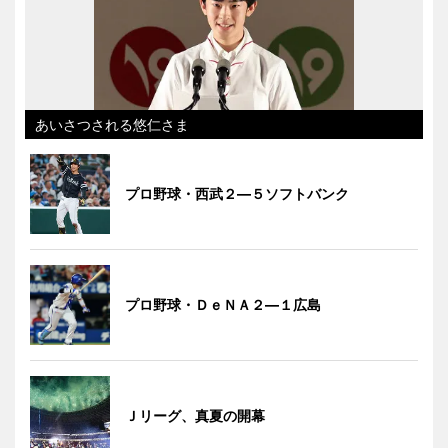
あいさつされる悠仁さま
プロ野球・西武２―５ソフトバンク
プロ野球・ＤｅＮＡ２―１広島
Ｊリーグ、真夏の開幕