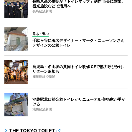
長崎東高の生徒が「トイレマップ」制作 市長に贈呈、
観光施設などで活用へ
長崎経済新聞
見る・遊ぶ
千駄ヶ谷に著名デザイナー・マーク・ニューソンさん
デザインの公衆トイレ
鹿児島・名山堀の共同トイレ改修 CFで協力呼びかけ、
リターン追加も
鹿児島経済新聞
池袋駅北口前公衆トイレがリニューアル 美術家が手が
ける
池袋経済新聞
THE TOKYO TOILET