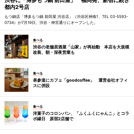
渋谷に「博多もつ鍋 前田屋」 福岡発、新宿に続き
都内2号店
もつ鍋店「博多もつ鍋 前田屋 渋谷店」（渋谷区神南1、TEL 03-5593-
0734）が7月19日、渋谷・神宮通りにオープンした。
食べる
渋谷の老舗居酒屋「山家」が再始動 本店を大規模
改装、朝・深夜営業も
食べる
表参道にカフェ「goodcoffee」 運営会社オフィ
スに併設
食べる
洋菓子のコロンバン、「ふくふくにゃんこ」とコラ
ボ縁日 原宿2店舗で