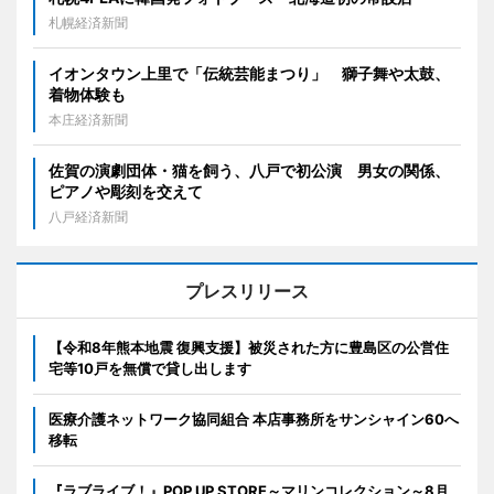
札幌経済新聞
イオンタウン上里で「伝統芸能まつり」 獅子舞や太鼓、
着物体験も
本庄経済新聞
佐賀の演劇団体・猫を飼う、八戸で初公演 男女の関係、
ピアノや彫刻を交えて
八戸経済新聞
プレスリリース
【令和8年熊本地震 復興支援】被災された方に豊島区の公営住
宅等10戸を無償で貸し出します
医療介護ネットワーク協同組合 本店事務所をサンシャイン60へ
移転
『ラブライブ！』POP UP STORE～マリンコレクション～8月