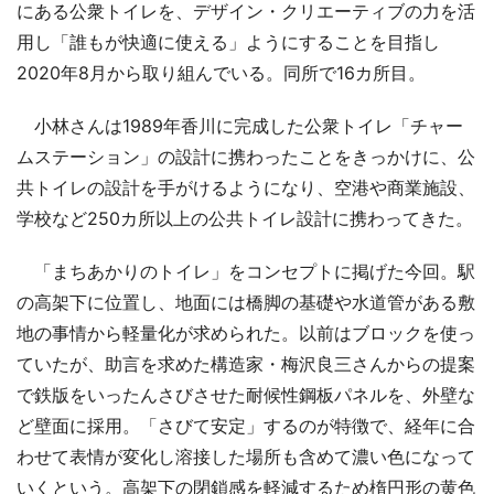
にある公衆トイレを、デザイン・クリエーティブの力を活
用し「誰もが快適に使える」ようにすることを目指し
2020年8月から取り組んでいる。同所で16カ所目。
小林さんは1989年香川に完成した公衆トイレ「チャー
ムステーション」の設計に携わったことをきっかけに、公
共トイレの設計を手がけるようになり、空港や商業施設、
学校など250カ所以上の公共トイレ設計に携わってきた。
「まちあかりのトイレ」をコンセプトに掲げた今回。駅
の高架下に位置し、地面には橋脚の基礎や水道管がある敷
地の事情から軽量化が求められた。以前はブロックを使っ
ていたが、助言を求めた構造家・梅沢良三さんからの提案
で鉄版をいったんさびさせた耐候性鋼板パネルを、外壁な
ど壁面に採用。「さびて安定」するのが特徴で、経年に合
わせて表情が変化し溶接した場所も含めて濃い色になって
いくという。高架下の閉鎖感を軽減するため楕円形の黄色