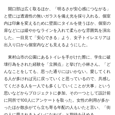
開口部は広く取るほか、「明るさが安心感につながる」
と壁には透過性の無いガラスを備え光を採り入れる。個室
内は印象を変えるために壁面にタイルを使うほか、個室の
扉などには緩やかなラインを入れて柔らかな雰囲気を演出
した。一目見て「安心できる」よう、女子トイレエリアは
出入り口から個室内なども見えるようにした。
東村山市の公園にあるトイレを手がけた際に、学生に破
壊行為をされた経験を「立脚点」と挙げた小林さん。「ど
んなことをしても、思った通りにはいかない。愛してくれ
る人が多ければ元に戻っていくと思っているので、共感し
てくださる人を一人でも多くしていくことが大事」という
思いなどからプロジェクトに参加。その一つとして設計前
に同所で100人にアンケートを取った。女性の利用が多か
ったほか散歩がてら立ち寄る年配の人もいたと言い、「街
の人に愛されるトイレになれば」と期待を込める。